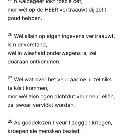
n Aalbegeer lokt roezie oet,
mor wèl op de HEER vertraauwt dij zel t
goud hebben.
26
Wèl allain op aigen ingevens vertraauwt,
is n onverstand,
wèl in wieshaid onderwegens is, zel
doaraan ontkommen.
27
Wèl wat over het veur aarme lu zel niks
te kòrt kommen,
mor wèl zien ogen dichtdut veur heur ellèn,
zel swoar vervlökt worden.
28
As goddelozen t veur t zeggen kriegen,
kroepen ale mensken bezied,