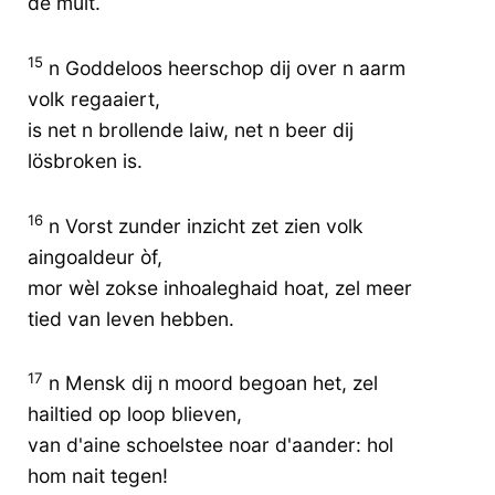
de muit.
15
n Goddeloos heerschop dij over n aarm
volk regaaiert,
is net n brollende laiw, net n beer dij
lösbroken is.
16
n Vorst zunder inzicht zet zien volk
aingoaldeur òf,
mor wèl zokse inhoaleghaid hoat, zel meer
tied van leven hebben.
17
n Mensk dij n moord begoan het, zel
hailtied op loop blieven,
van d'aine schoelstee noar d'aander: hol
hom nait tegen!