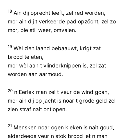
18
Ain dij oprecht leeft, zel red worden,
mor ain dij t verkeerde pad opzöcht, zel zo
mor, bie stil weer, omvalen.
19
Wèl zien laand bebaauwt, krigt zat
brood te eten,
mor wèl aan t vlinderknippen is, zel zat
worden aan aarmoud.
20
n Eerlek man zel t veur de wind goan,
mor ain dij op jacht is noar t grode geld zel
zien straf nait ontlopen.
21
Mensken noar ogen kieken is nait goud,
alderdeegs veur n stok brood let n man