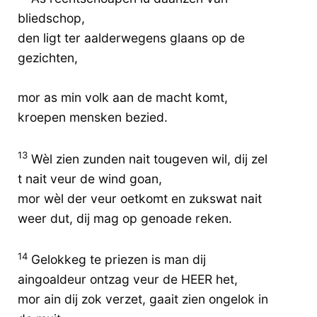
bliedschop,
den ligt ter aalderwegens glaans op de
gezichten,
mor as min volk aan de macht komt,
kroepen mensken bezied.
13
Wèl zien zunden nait tougeven wil, dij zel
t nait veur de wind goan,
mor wèl der veur oetkomt en zukswat nait
weer dut, dij mag op genoade reken.
14
Gelokkeg te priezen is man dij
aingoaldeur ontzag veur de HEER het,
mor ain dij zok verzet, gaait zien ongelok in