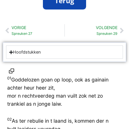
VORIGE
VOLGENDE
Vorige
Vo
Spreuken 27
Spreuken 29
Hoofdstukken
01
Goddelozen goan op loop, ook as gainain
achter heur heer zit,
mor n rechtveerdeg man vuilt zok net zo
trankiel as n jonge laiw.
02
As ter rebulie in t laand is, kommen der n
bult laaiders veurndag,