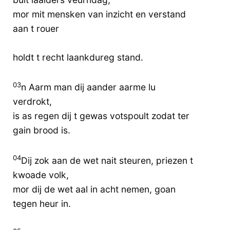
mor mit mensken van inzicht en verstand
aan t rouer
holdt t recht laankdureg stand.
03
n Aarm man dij aander aarme lu
verdrokt,
is as regen dij t gewas votspoult zodat ter
gain brood is.
04
Dij zok aan de wet nait steuren, priezen t
kwoade volk,
mor dij de wet aal in acht nemen, goan
tegen heur in.