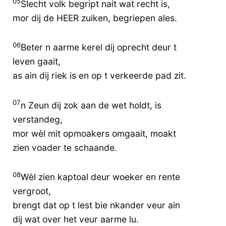
05
Slecht volk begript nait wat recht is,
mor dij de HEER zuiken, begriepen ales.
06
Beter n aarme kerel dij oprecht deur t
leven gaait,
as ain dij riek is en op t verkeerde pad zit.
07
n Zeun dij zok aan de wet holdt, is
verstandeg,
mor wèl mit opmoakers omgaait, moakt
zien voader te schaande.
08
Wèl zien kaptoal deur woeker en rente
vergroot,
brengt dat op t lest bie nkander veur ain
dij wat over het veur aarme lu.