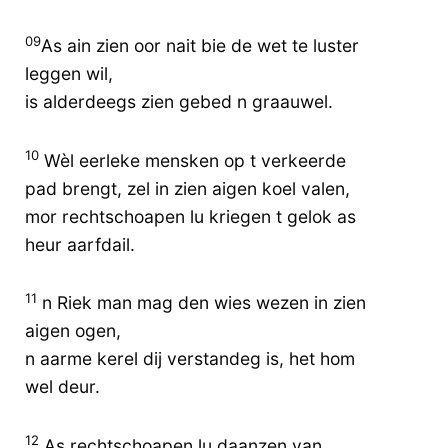
09
As ain zien oor nait bie de wet te luster
leggen wil,
is alderdeegs zien gebed n graauwel.
10
Wèl eerleke mensken op t verkeerde
pad brengt, zel in zien aigen koel valen,
mor rechtschoapen lu kriegen t gelok as
heur aarfdail.
11
n Riek man mag den wies wezen in zien
aigen ogen,
n aarme kerel dij verstandeg is, het hom
wel deur.
12
As rechtschoapen lu daanzen van