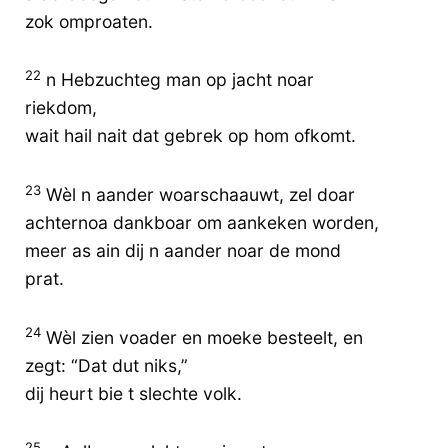
zok omproaten.
22
n Hebzuchteg man op jacht noar
riekdom,
wait hail nait dat gebrek op hom ofkomt.
23
Wèl n aander woarschaauwt, zel doar
achternoa dankboar om aankeken worden,
meer as ain dij n aander noar de mond
prat.
24
Wèl zien voader en moeke besteelt, en
zegt: “Dat dut niks,”
dij heurt bie t slechte volk.
25