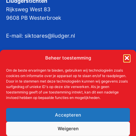
Liudgerstichten
Rijksweg West 83
9608 PB Westerbroek
E-mail:
siktoares@liudger.nl
IBAN NL 48 INGB 0003 184345 tnv
Beheer toestemming
Liudgerstichten
KvKnr:
41011712
Om de beste ervaringen te bieden, gebruiken wij technologieën zoals
cookies om informatie over je apparaat op te slaan en/of te raadplegen.
Door in te stemmen met deze technologieën kunnen wij gegevens zoals
surfgedrag of unieke ID's op deze site verwerken. Als je geen
toestemming geeft of uw toestemming intrekt, kan dit een nadelige
Meer over de Liudgerstichten
invloed hebben op bepaalde functies en mogelijkheden.
Geschiedenis
Aanmelden als donateur
Accepteren
ANBI
Beleidsplan
Weigeren