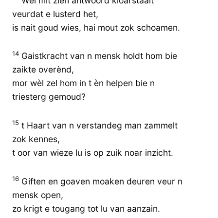
Wèl mit zien antwoord kloarstaait
veurdat e lusterd het,
is nait goud wies, hai mout zok schoamen.
14
Gaistkracht van n mensk holdt hom bie
zaikte overènd,
mor wèl zel hom in t èn helpen bie n
triesterg gemoud?
15
t Haart van n verstandeg man zammelt
zok kennes,
t oor van wieze lu is op zuik noar inzicht.
16
Giften en goaven moaken deuren veur n
mensk open,
zo krigt e tougang tot lu van aanzain.