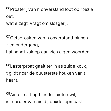
06
Proaterij van n onverstand lopt op roezie
oet,
wat e zegt, vragt om sloagerij.
07
Oetsproaken van n onverstand binnen
zien ondergang,
hai hangt zok op aan zien aigen woorden.
08
Lasterproat gaait ter in as zuide kouk,
t glidt noar de duusterste houken van t
haart.
09
Ain dij nait op t iesder bieten wil,
is n bruier van ain dij boudel opmoakt.