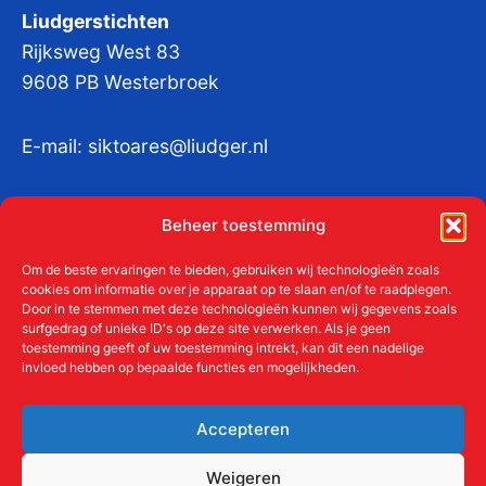
Liudgerstichten
Rijksweg West 83
9608 PB Westerbroek
E-mail:
siktoares@liudger.nl
IBAN NL 48 INGB 0003 184345 tnv
Beheer toestemming
Liudgerstichten
KvKnr:
41011712
Om de beste ervaringen te bieden, gebruiken wij technologieën zoals
cookies om informatie over je apparaat op te slaan en/of te raadplegen.
Door in te stemmen met deze technologieën kunnen wij gegevens zoals
surfgedrag of unieke ID's op deze site verwerken. Als je geen
toestemming geeft of uw toestemming intrekt, kan dit een nadelige
Meer over de Liudgerstichten
invloed hebben op bepaalde functies en mogelijkheden.
Geschiedenis
Aanmelden als donateur
Accepteren
ANBI
Beleidsplan
Weigeren