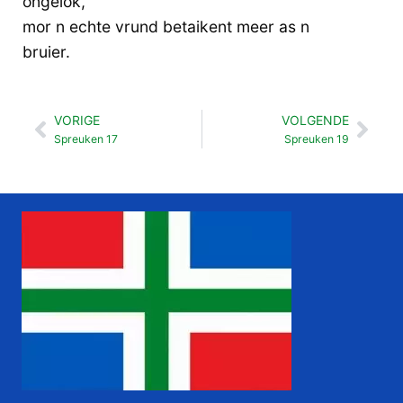
ongelok,
mor n echte vrund betaikent meer as n
bruier.
VORIGE
VOLGENDE
Vorige
Vol
Spreuken 17
Spreuken 19