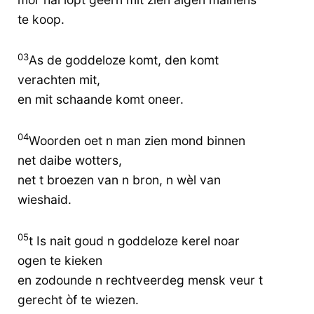
te koop.
03
As de goddeloze komt, den komt
verachten mit,
en mit schaande komt oneer.
04
Woorden oet n man zien mond binnen
net daibe wotters,
net t broezen van n bron, n wèl van
wieshaid.
05
t Is nait goud n goddeloze kerel noar
ogen te kieken
en zodounde n rechtveerdeg mensk veur t
gerecht òf te wiezen.