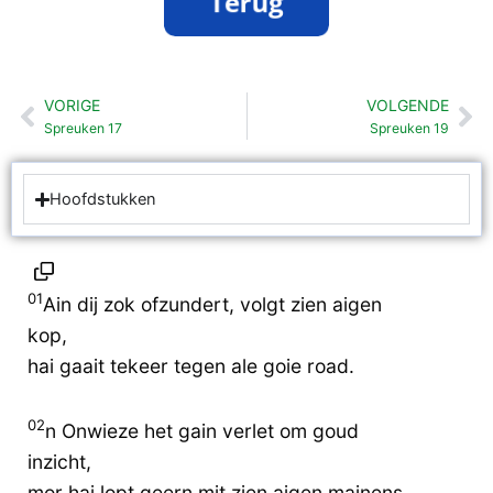
VORIGE
VOLGENDE
Vorige
Vo
Spreuken 17
Spreuken 19
Hoofdstukken
01
Ain dij zok ofzundert, volgt zien aigen
kop,
hai gaait tekeer tegen ale goie road.
02
n Onwieze het gain verlet om goud
inzicht,
mor hai lopt geern mit zien aigen mainens