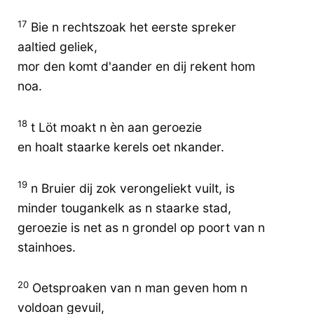
17
Bie n rechtszoak het eerste spreker
aaltied geliek,
mor den komt d'aander en dij rekent hom
noa.
18
t Löt moakt n èn aan geroezie
en hoalt staarke kerels oet nkander.
19
n Bruier dij zok verongeliekt vuilt, is
minder tougankelk as n staarke stad,
geroezie is net as n grondel op poort van n
stainhoes.
20
Oetsproaken van n man geven hom n
voldoan gevuil,