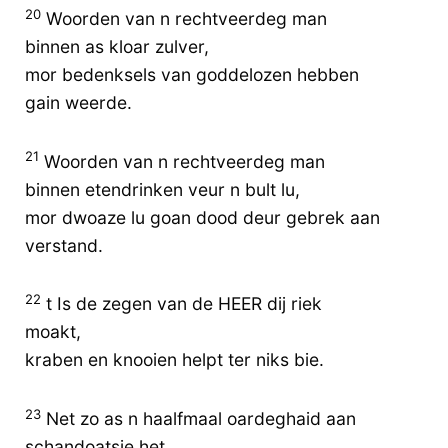
20
Woorden van n rechtveerdeg man
binnen as kloar zulver,
mor bedenksels van goddelozen hebben
gain weerde.
21
Woorden van n rechtveerdeg man
binnen etendrinken veur n bult lu,
mor dwoaze lu goan dood deur gebrek aan
verstand.
22
t Is de zegen van de HEER dij riek
moakt,
kraben en knooien helpt ter niks bie.
23
Net zo as n haalfmaal oardeghaid aan
schandoatsie het,