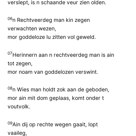
verslept, is n schaande veur zien olden.
06
n Rechtveerdeg man kin zegen
verwachten wezen,
mor goddeloze lu zitten vol geweld.
07
Herinnern aan n rechtveerdeg man is ain
tot zegen,
mor noam van goddelozen verswint.
08
n Wies man holdt zok aan de geboden,
mor ain mit dom geplaas, komt onder t
voutvolk.
09
Ain dij op rechte wegen gaait, lopt
vaaileg,