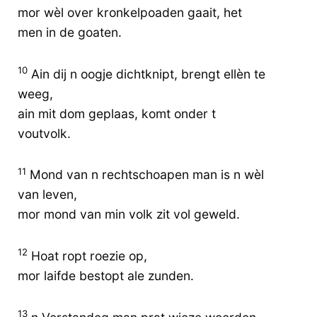
mor wèl over kronkelpoaden gaait, het
men in de goaten.
10
Ain dij n oogje dichtknipt, brengt ellèn te
weeg,
ain mit dom geplaas, komt onder t
voutvolk.
11
Mond van n rechtschoapen man is n wèl
van leven,
mor mond van min volk zit vol geweld.
12
Hoat ropt roezie op,
mor laifde bestopt ale zunden.
13