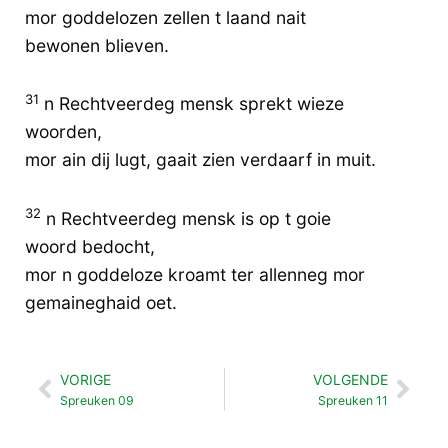
mor goddelozen zellen t laand nait
bewonen blieven.
31
n Rechtveerdeg mensk sprekt wieze
woorden,
mor ain dij lugt, gaait zien verdaarf in muit.
32
n Rechtveerdeg mensk is op t goie
woord bedocht,
mor n goddeloze kroamt ter allenneg mor
gemaineghaid oet.
VORIGE
VOLGENDE
Vorige
Vol
Spreuken 09
Spreuken 11