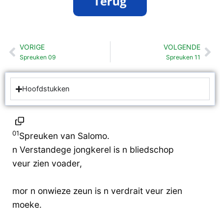
VORIGE
VOLGENDE
Vorige
Vo
Spreuken 09
Spreuken 11
Hoofdstukken
01
Spreuken van Salomo.
n Verstandege jongkerel is n bliedschop
veur zien voader,
mor n onwieze zeun is n verdrait veur zien
moeke.