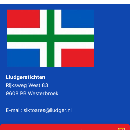
Liudgerstichten
Rijksweg West 83
9608 PB Westerbroek
E-mail:
siktoares@liudger.nl
IBAN NL 48 INGB 0003 184345 tnv