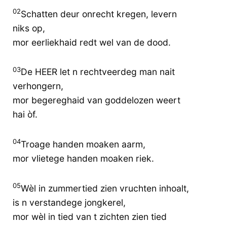
02
Schatten deur onrecht kregen, levern
niks op,
mor eerliekhaid redt wel van de dood.
03
De HEER let n rechtveerdeg man nait
verhongern,
mor begereghaid van goddelozen weert
hai òf.
04
Troage handen moaken aarm,
mor vlietege handen moaken riek.
05
Wèl in zummertied zien vruchten inhoalt,
is n verstandege jongkerel,
mor wèl in tied van t zichten zien tied