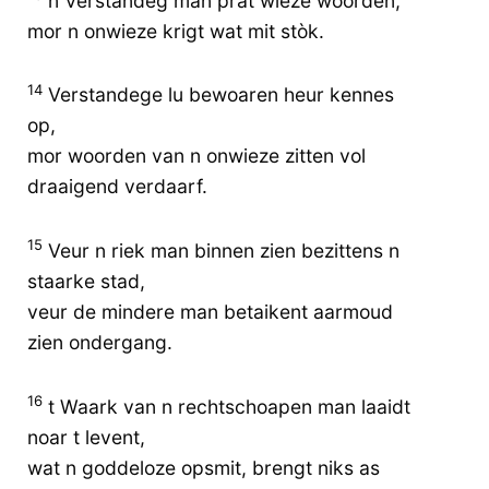
n Verstandeg man prat wieze woorden,
mor n onwieze krigt wat mit stòk.
14
Verstandege lu bewoaren heur kennes
op,
mor woorden van n onwieze zitten vol
draaigend verdaarf.
15
Veur n riek man binnen zien bezittens n
staarke stad,
veur de mindere man betaikent aarmoud
zien ondergang.
16
t Waark van n rechtschoapen man laaidt
noar t levent,
wat n goddeloze opsmit, brengt niks as