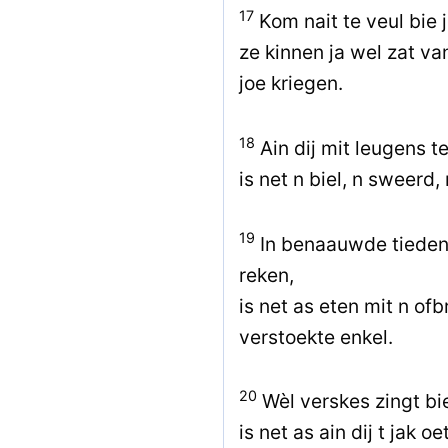
17
Kom nait te veul bie 
ze kinnen ja wel zat va
joe kriegen.
18
Ain dij mit leugens t
is net n biel, n sweerd,
19
In benaauwde tieden
reken,
is net as eten mit n of
verstoekte enkel.
20
Wèl verskes zingt bie 
is net as ain dij t jak oe