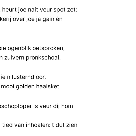
heurt joe nait veur spot zet:
rij over joe ja gain èn
ie ogenblik oetsproken,
 n zulvern pronkschoal.
e n lusternd oor,
n mooi golden haalsket.
choploper is veur dij hom
n tied van inhoalen: t dut zien