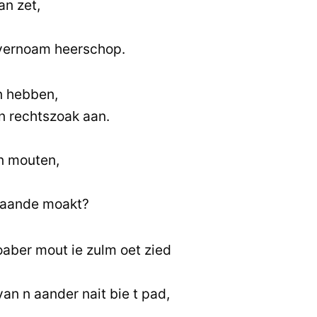
an zet,
 vernoam heerschop.
in hebben,
n rechtszoak aan.
un mouten,
chaande moakt?
oaber mout ie zulm oet zied
n n aander nait bie t pad,