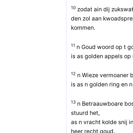
10
zodat ain dij zukswat 
den zol aan kwoadspreke
kommen.
11
n Goud woord op t go
is as golden appels op
12
n Wieze vermoaner bi
is as n golden ring en 
13
n Betraauwboare boss
stuurd het,
as n vracht kolde snij i
heer recht goud.