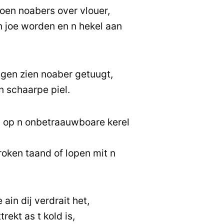
joen noabers over vlouer,
n joe worden en n hekel aan
egen zien noaber getuugt,
 n schaarpe piel.
 op n onbetraauwboare kerel
broken taand of lopen mit n
ain dij verdrait het,
ttrekt as t kold is,