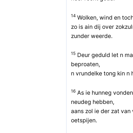
14
Wolken, wind en toch
zo is ain dij over zokz
zunder weerde.
15
Deur geduld let n m
beproaten,
n vrundelke tong kin n 
16
As ie hunneg vonden 
neudeg hebben,
aans zol ie der zat va
oetspijen.