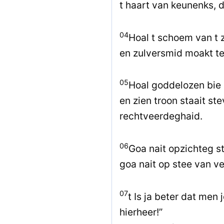
t haart van keunenks, d
04
Hoal t schoem van t z
en zulversmid moakt te
05
Hoal goddelozen bie
en zien troon staait st
rechtveerdeghaid.
06
Goa nait opzichteg st
goa nait op stee van v
07
t Is ja beter dat men
hierheer!”