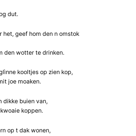
oog dut.
r het, geef hom den n omstok
m den wotter te drinken.
glìnne kooltjes op zien kop,
mit joe moaken.
dikke buien van,
t kwoaie koppen.
örn op t dak wonen,