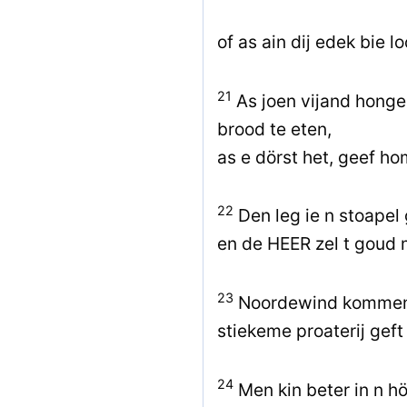
of as ain dij edek bie l
21
As joen vijand honge
brood te eten,
as e dörst het, geef ho
22
Den leg ie n stoapel 
en de HEER zel t goud 
23
Noordewind kommen 
stiekeme proaterij gef
24
Men kin beter in n h