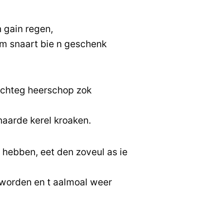
 gain regen,
ulm snaart bie n geschenk
achteg heerschop zok
haarde kerel kroaken.
hebben, eet den zoveul as ie
n worden en t aalmoal weer