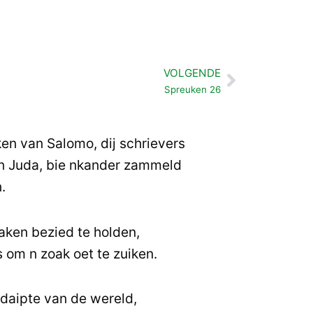
VOLGENDE
Volgende
Spreuken 26
en van Salomo, dij schrievers
an Juda, bie nkander zammeld
.
oaken bezied te holden,
 om n zoak oet te zuiken.
daipte van de wereld,