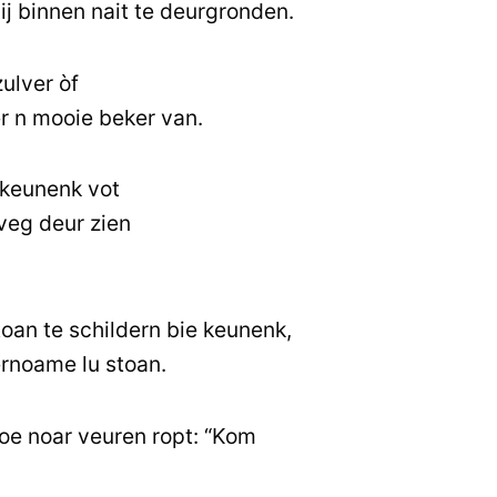
ij binnen nait te deurgronden.
ulver òf
r n mooie beker van.
 keunenk vot
eveg deur zien
oan te schildern bie keunenk,
ernoame lu stoan.
 joe noar veuren ropt: “Kom