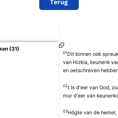
ken (31)
01
Dit binnen ook spreuk
van Hizkia, keunenk v
en oetschreven hebben
02
t Is d'eer van God, z
mor d'eer van keunenks
03
Högte van de hemel, 