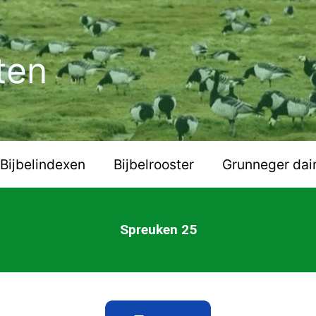
ten
Bijbelindexen
Bijbelrooster
Grunneger dai
Spreuken 25