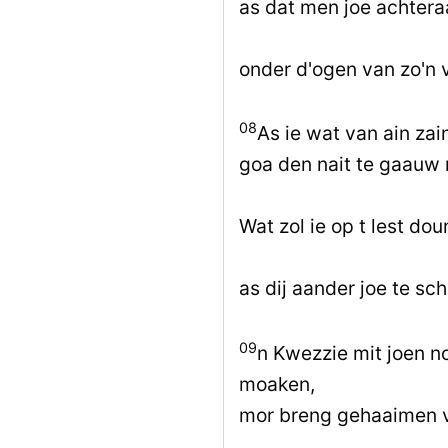
as dat men joe achtera
onder d'ogen van zo'n
08
As ie wat van ain za
goa den nait te gaauw 
Wat zol ie op t lest do
as dij aander joe te s
09
n Kwezzie mit joen n
moaken,
mor breng gehaaimen va