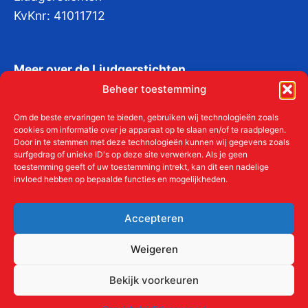
KvKnr:
41011712
Meer over de Liudgerstichten
Geschiedenis
Beheer toestemming
Om de beste ervaringen te bieden, gebruiken wij technologieën zoals
Aanmelden als donateur
cookies om informatie over je apparaat op te slaan en/of te raadplegen.
Door in te stemmen met deze technologieën kunnen wij gegevens zoals
surfgedrag of unieke ID's op deze site verwerken. Als je geen
ANBI
toestemming geeft of uw toestemming intrekt, kan dit een nadelige
invloed hebben op bepaalde functies en mogelijkheden.
Beleidsplan
Accepteren
Contact
Weigeren
Bekijk voorkeuren
Links