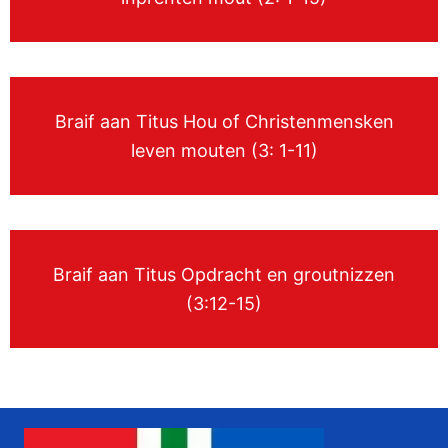
Braif aan Titus Hou of Christenmensken
leven mouten (3: 1-11)
Braif aan Titus Opdracht en groutnizzen
(3:12-15)