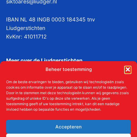
siktoares@liudger.nl
IBAN NL 48 INGB 0003 184345 tnv
Liudgerstichten
KvKnr:
41011712
Meer over de Liudgerstichten
Geschiedenis
Beheer toestemming
Om de beste ervaringen te bieden, gebruiken wij technologieën zoals
Aanmelden als donateur
cookies om informatie over je apparaat op te slaan en/of te raadplegen.
Door in te stemmen met deze technologieën kunnen wij gegevens zoals
surfgedrag of unieke ID's op deze site verwerken. Als je geen
ANBI
toestemming geeft of uw toestemming intrekt, kan dit een nadelige
invloed hebben op bepaalde functies en mogelijkheden.
Beleidsplan
Accepteren