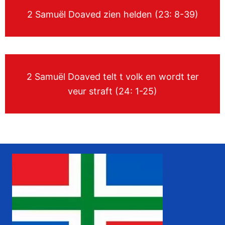
2 Samuël Doaved zien helden (23: 8-39)
2 Samuël Doaved telt t volk en wordt ter
veur straft (24: 1-25)