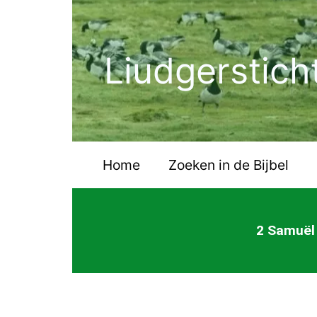
Ga
naar
de
Liudgerstich
inhoud
Home
Zoeken in de Bijbel
2 Samuël 