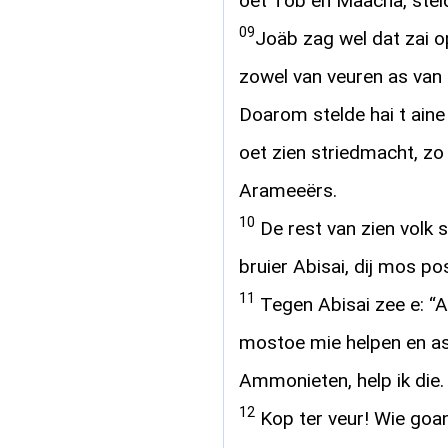
oet Tob en Maächa, steld
09
Joäb zag wel dat zai op
zowel van veuren as van
Doarom stelde hai t aine 
oet zien striedmacht, zo
Arameeërs.
10
De rest van zien volk s
bruier Abisai, dij mos p
11
Tegen Abisai zee e: “
mostoe mie helpen en ast
Ammonieten, help ik die.
12
Kop ter veur! Wie goan 