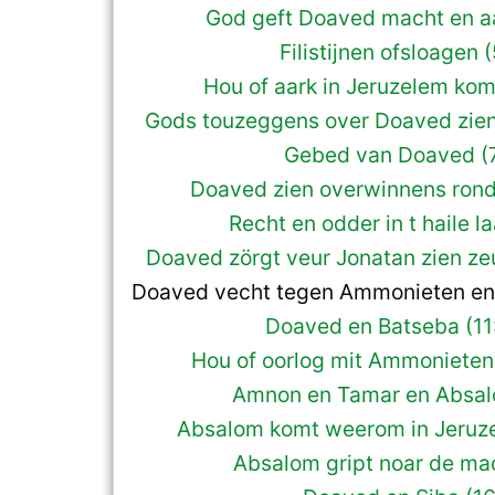
God geft Doaved macht en aa
Filistijnen ofsloagen 
Hou of aark in Jeruzelem kom
Gods touzeggens over Doaved zien 
Gebed van Doaved (7
Doaved zien overwinnens rond
Recht en odder in t haile l
Doaved zörgt veur Jonatan zien zeu
Doaved vecht tegen Ammonieten en A
Doaved en Batseba (11
Hou of oorlog mit Ammonieten 
Amnon en Tamar en Absalo
Absalom komt weerom in Jeruze
Absalom gript noar de mac