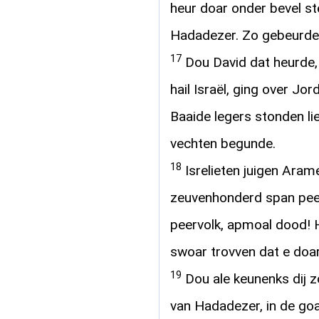
heur doar onder bevel st
Hadadezer. Zo gebeurde
17
Dou David dat heurde,
hail Israël, ging over Jo
Baaide legers stonden li
vechten begunde.
18
Isrelieten juigen Arame
zeuvenhonderd span pe
peervolk, apmoal dood! 
swoar trovven dat e doar
19
Dou ale keunenks dij 
van Hadadezer, in de goa