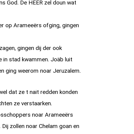
ons God. De HEER zel doun wat
er op Arameeërs ofging, gingen
gen, gingen dij der ook
e in stad kwammen. Joäb luit
n ging weerom noar Jeruzalem.
l dat ze t nait redden konden
hten ze verstaarken.
osschoppers noar Arameeërs
 Dij zollen noar Chelam goan en