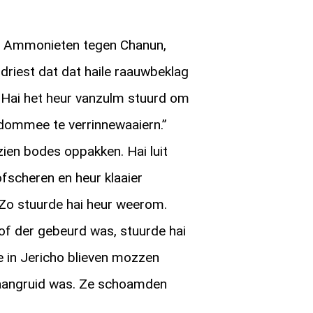
 Ammonieten tegen Chanun,
driest dat dat haile raauwbeklag
. Hai het heur vanzulm stuurd om
 dommee te verrinnewaaiern.”
zien bodes oppakken. Hai luit
ofscheren en heur klaaier
 Zo stuurde hai heur weerom.
of der gebeurd was, stuurde hai
e in Jericho blieven mozzen
 aangruid was. Ze schoamden