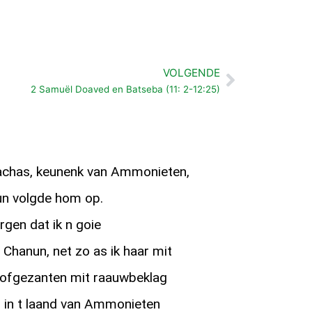
VOLGENDE
Volgende
2 Samuël Doaved en Batseba (11: 2-12:25)
achas, keunenk van Ammonieten,
un volgde hom op.
rgen dat ik n goie
 Chanun, net zo as ik haar mit
e ofgezanten mit raauwbeklag
j in t laand van Ammonieten