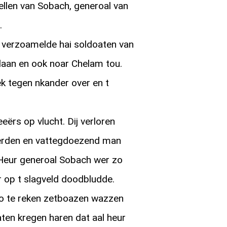
ellen van Sobach, generoal van
.
 verzoamelde hai soldoaten van
rdaan en ook noar Chelam tou.
ek tegen nkander over en t
eërs op vlucht. Dij verloren
erden en vattegdoezend man
Heur generoal Sobach wer zo
 op t slagveld doodbludde.
zo te reken zetboazen wazzen
ten kregen haren dat aal heur