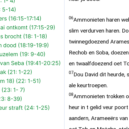
 1- 4)
 5-14)
rs (16:15-17:14)
06
Ammonieten haren wel i
i ontkomt (17:15-29)
slim verdurven haren. D
 brocht (18: 1-18)
twinnegdoezend Aramese
 dood (18:19-19:9)
Rechob en Soba, doezen
uzelem (19: 9-40)
 van Seba (19:41-20:25)
en twaalfdoezend oet To
k (21: 1-22)
07
Dou David dit heurde, 
m 18) (22: 1-51)
ale keurtroepen.
(23: 1- 7)
08
Ammonieten trokken op
23: 8-39)
heur in t gelid veur poor
ur straft (24: 1-25)
aandern, Arameeërs van