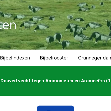
ten
Bijbelindexen
Bijbelrooster
Grunneger dai
Doaved vecht tegen Ammonieten en Arameeërs (10