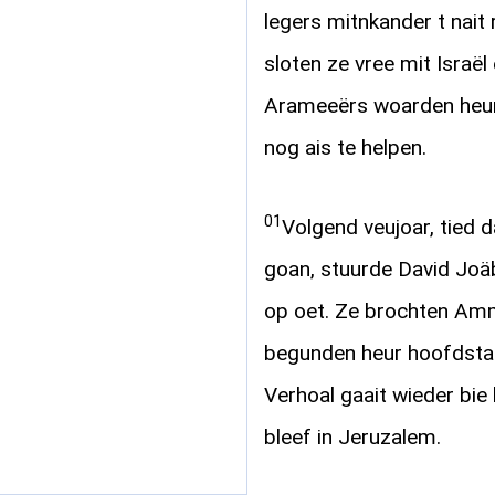
legers mitnkander t nait 
sloten ze vree mit Israë
Arameeërs woarden heu
nog ais te helpen.
01
Volgend veujoar, tied 
goan, stuurde David Joäb 
op oet. Ze brochten Amm
begunden heur hoofdstad
Verhoal gaait wieder bie 
bleef in Jeruzalem.