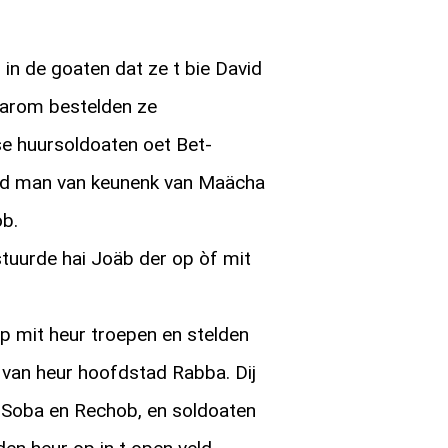
n de goaten dat ze t bie David
oarom bestelden ze
 huursoldoaten oet Bet-
d man van keunenk van Maächa
b.
stuurde hai Joäb der op òf mit
 mit heur troepen en stelden
t van heur hoofdstad Rabba. Dij
 Soba en Rechob, en soldoaten