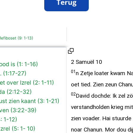
fiboset (9: 1-13)
2 Samuël 10
d is (1: 1-16)
01
 (1:17-27)
n Zetje loater kwam N
 over Izrel (2: 1-11)
oet tied. Zien zeun Chan
da (2:12-32)
02
David dochde: Ik zel zö
st zien kaant (3: 1-21)
verstandholden krieg mit
ven (3:22-39)
zien voader. Hai stuurd
: 1-12)
rel (5: 1- 10)
noar Chanun. Mor dou di