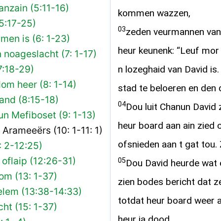
nzain (5:11-16)
kommen wazzen,
(5:17-25)
03
zeden veurmannen van
men is (6: 1-23)
heur keunenk: “Leuf mor 
noageslacht (7: 1-17)
:18-29)
n lozeghaid van David is
om heer (8: 1-14)
stad te beloeren en den
aand (8:15-18)
04
Dou luit Chanun David 
n Mefiboset (9: 1-13)
heur board aan ain zied 
rameeërs (10: 1-11: 1)
ofsnieden aan t gat tou.
: 2-12:25)
oflaip (12:26-31)
05
Dou David heurde wat 
m (13: 1-37)
zien bodes bericht dat z
lem (13:38-14:33)
totdat heur board weer
ht (15: 1-37)
heur ja dood.