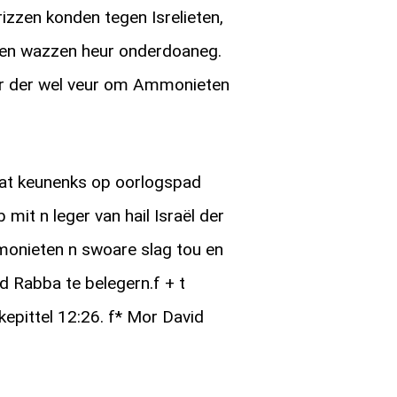
rizzen konden tegen Isrelieten,
l en wazzen heur onderdoaneg.
r der wel veur om Ammonieten
dat keunenks op oorlogspad
mit n leger van hail Israël der
onieten n swoare slag tou en
 Rabba te belegern.f + t
kepittel 12:26. f* Mor David