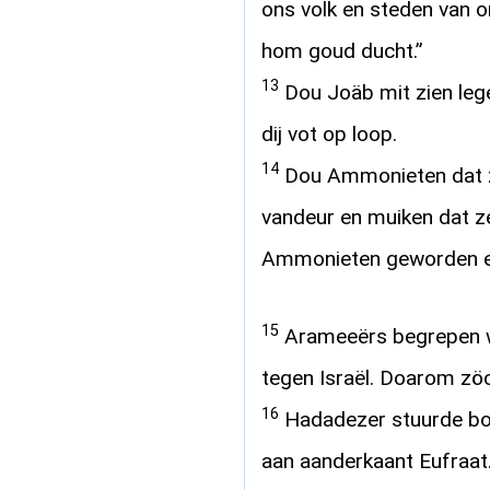
ons volk en steden van 
hom goud ducht.”
13
Dou Joäb mit zien leg
dij vot op loop.
14
Dou Ammonieten dat za
vandeur en muiken dat z
Ammonieten geworden e
15
Arameeërs begrepen we
tegen Israël. Doarom zöc
16
Hadadezer stuurde b
aan aanderkaant Eufraat.