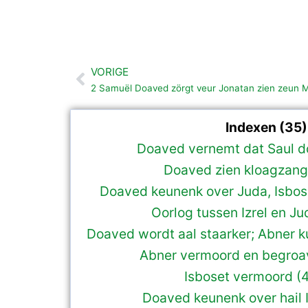
VORIGE
Vorige
2 Samuël Doaved zörgt veur Jonatan zien zeun Me
Indexen (35)
Doaved vernemt dat Saul doo
Doaved zien kloagzang.
Doaved keunenk over Juda, Isboset
Oorlog tussen Izrel en Ju
Doaved wordt aal staarker; Abner ku
Abner vermoord en begroa
Isboset vermoord (4
Doaved keunenk over hail Iz