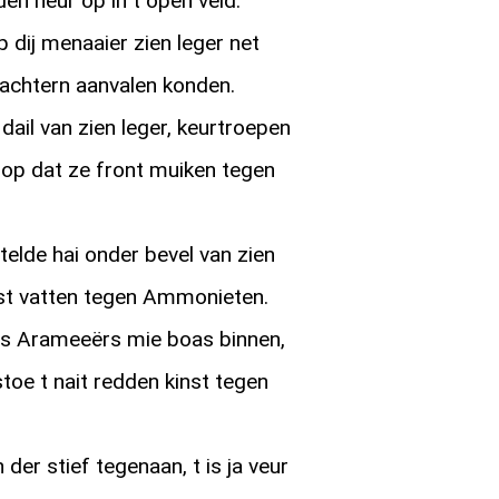
en heur op in t open veld.
 dij menaaier zien leger net
 achtern aanvalen konden.
dail van zien leger, keurtroepen
 op dat ze front muiken tegen
telde hai onder bevel van zien
ost vatten tegen Ammonieten.
As Arameeërs mie boas binnen,
oe t nait redden kinst tegen
der stief tegenaan, t is ja veur