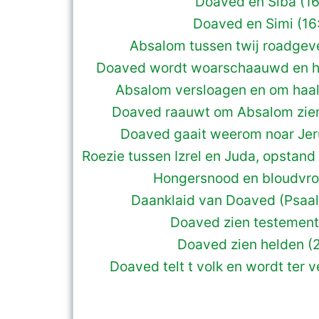
Doaved en Siba (16:
Doaved en Simi (16:
Absalom tussen twij roadgeve
Doaved wordt woarschaauwd en ha
Absalom versloagen en om haals
Doaved raauwt om Absalom zien
Doaved gaait weerom noar Jer
Roezie tussen Izrel en Juda, opstand
Hongersnood en bloudvroa
Daanklaid van Doaved (Psaal
Doaved zien testement 
Doaved zien helden (
Doaved telt t volk en wordt ter ve