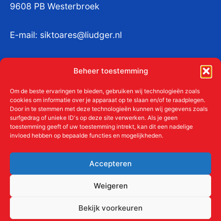
9608 PB Westerbroek
E-mail:
siktoares@liudger.nl
IBAN NL 48 INGB 0003 184345 tnv
Beheer toestemming
Liudgerstichten
KvKnr:
41011712
Om de beste ervaringen te bieden, gebruiken wij technologieën zoals
cookies om informatie over je apparaat op te slaan en/of te raadplegen.
Door in te stemmen met deze technologieën kunnen wij gegevens zoals
surfgedrag of unieke ID's op deze site verwerken. Als je geen
toestemming geeft of uw toestemming intrekt, kan dit een nadelige
Meer over de Liudgerstichten
invloed hebben op bepaalde functies en mogelijkheden.
Geschiedenis
Aanmelden als donateur
Accepteren
ANBI
Beleidsplan
Weigeren
Contact
Bekijk voorkeuren
Links