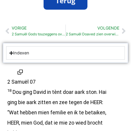
VORIGE
VOLGENDE
Vorige
Vo
2 Samuël Gods touzeggens over Doaved zien noageslacht (7: 1-17)
2 Samuël Doaved zien overwinnens rondom heer (8: 1-14)
Indexen
2 Samuël 07
18
Dou ging David in tènt doar aark ston. Hai
ging bie aark zitten en zee tegen de HEER:
“Wat hebben mien femilie en ik te betaiken,
HEER, mien God, dat ie mie zo wied brocht