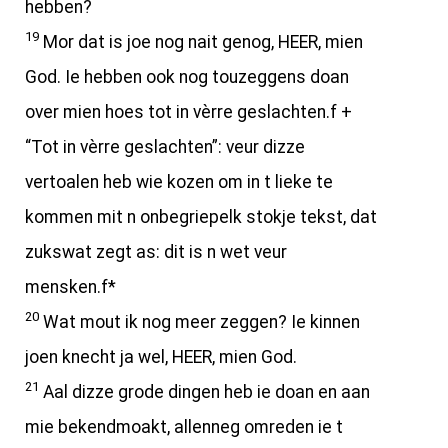
hebben?
19
Mor dat is joe nog nait genog, HEER, mien
God. Ie hebben ook nog touzeggens doan
over mien hoes tot in vèrre geslachten.f +
“Tot in vèrre geslachten”: veur dizze
vertoalen heb wie kozen om in t lieke te
kommen mit n onbegriepelk stokje tekst, dat
zukswat zegt as: dit is n wet veur
mensken.f*
20
Wat mout ik nog meer zeggen? Ie kinnen
joen knecht ja wel, HEER, mien God.
21
Aal dizze grode dingen heb ie doan en aan
mie bekendmoakt, allenneg omreden ie t