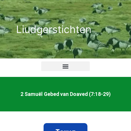
Ga
naar
de
Liudgerstichten
inhoud
2 Samuël Gebed van Doaved (7:18-29)