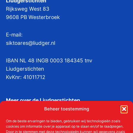
Liudgerstichten
Rijksweg West 83
9608 PB Westerbroek
E-mail:
siktoares@liudger.nl
IBAN NL 48 INGB 0003 184345 tnv
Liudgerstichten
KvKnr:
41011712
Meer over de Liudgerstichten
Geschiedenis
Beheer toestemming
Om de beste ervaringen te bieden, gebruiken wij technologieën zoals
Aanmelden als donateur
cookies om informatie over je apparaat op te slaan en/of te raadplegen.
Door in te stemmen met deze technologieën kunnen wij gegevens zoals