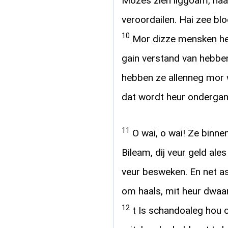
Mozes zien liggoam, haa
veroordailen. Hai zee bl
10
Mor dizze mensken he
gain verstand van hebbe
hebben ze allenneg mor w
dat wordt heur ondergan
11
O wai, o wai! Ze binne
Bileam, dij veur geld ale
veur besweken. En net 
om haals, mit heur dwaar
12
t Is schandoaleg hou o