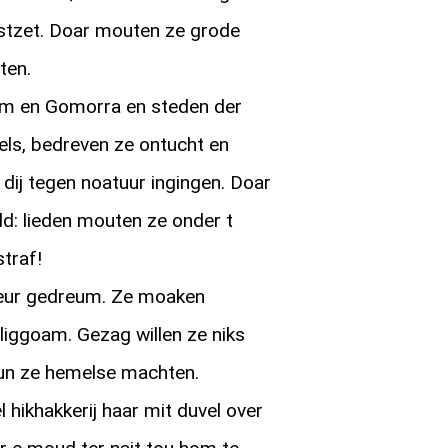
astzet. Doar mouten ze grode
ten.
om en Gomorra en steden der
els, bedreven ze ontucht en
 dij tegen noatuur ingingen. Doar
ld: lieden mouten ze onder t
straf!
 heur gedreum. Ze moaken
liggoam. Gezag willen ze niks
oun ze hemelse machten.
 hikhakkerij haar mit duvel over