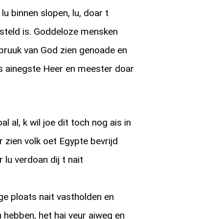
lu binnen slopen, lu, doar t
ststeld is. Goddeloze mensken
bruuk van God zien genoade en
ns ainegste Heer en meester doar
l al, k wil joe dit toch nog ais in
 zien volk oet Egypte bevrijd
 lu verdoan dij t nait
ge ploats nait vastholden en
n hebben, het hai veur aiweg en