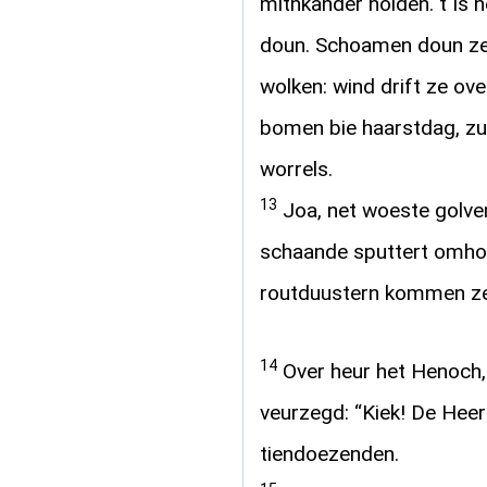
mitnkander holden. t Is 
doun. Schoamen doun ze 
wolken: wind drift ze ove
bomen bie haarstdag, zu
worrels.
13
Joa, net woeste golve
schaande sputtert omhoog
routduustern kommen ze 
14
Over heur het Henoch,
veurzegd: “Kiek! De Heer
tiendoezenden.