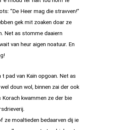
r e moud ter nait tou hom te
oots: “De Heer mag die stravven!”
bben gek mit zoaken doar ze
n. Net as stomme daaiern
ait van heur aigen noatuur. En
g!
n t pad van Kaïn opgoan. Net as
s wel doun wol, binnen zai der ook
as Korach kwammen ze der bie
sdrieverij.
f ze moaltieden bedaarven dij ie