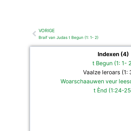
VORIGE
Vorige
Braif van Judas t Begun (1: 1- 2)
Indexen (4)
t Begun (1: 1- 
Vaalze leroars (1: 
Woarschaauwen veur leesd
t Ènd (1:24-25