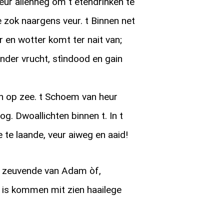
heur allenneg om t etendrinken te
zok naargens veur. t Binnen net
r en wotter komt ter nait van;
nder vrucht, stìndood en gain
n op zee. t Schoem van heur
. Dwoallichten binnen t. In t
te laande, veur aiweg en aaid!
 zeuvende van Adam òf,
 is kommen mit zien haailege