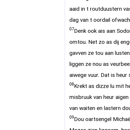
aaid in t routduustern v
dag van t oordail ofwach
07
Denk ook ais aan Sod
omtou. Net zo as dij eng
gavven ze tou aan lusten
liggen ze nou as veurbee
aiwege vuur. Dat is heur 
08
Krekt as dizze lu mit
misbruuk van heur aigen 
van waiten en lastern d
09
Dou oartsengel Michaël