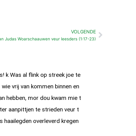
VOLGENDE
Volgende
van Judas Woarschaauwen veur leesders (1:17-23)
! k Was al flink op streek joe te
n wie vrij van kommen binnen en
aan hebben, mor dou kwam mie t
eter aanpittjen te strieden veur t
as haailegden overleverd kregen