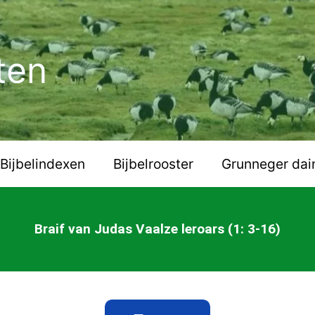
ten
Bijbelindexen
Bijbelrooster
Grunneger dai
Braif van Judas Vaalze leroars (1: 3-16)