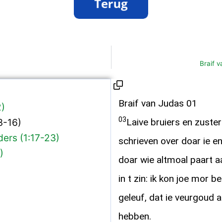
Braif 
Braif van Judas 01
2)
03
3-16)
Laive bruiers en zusters
ers (1:17-23)
schrieven over doar ie e
)
doar wie altmoal paart 
in t zin: ik kon joe mor b
geleuf, dat ie veurgoud 
hebben.