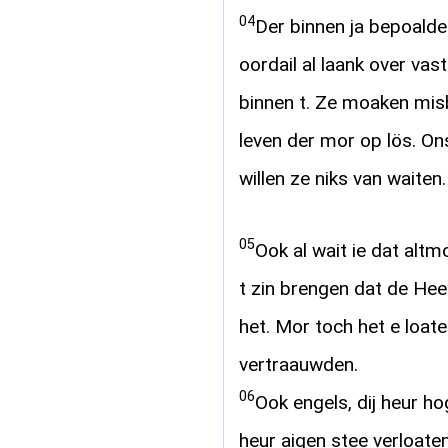
04
Der binnen ja bepoalde 
oordail al laank over va
binnen t. Ze moaken mis
leven der mor op lös. O
willen ze niks van waiten.
05
Ook al wait ie dat altmoa
t zin brengen dat de Heer
het. Mor toch het e loater
vertraauwden.
06
Ook engels, dij heur ho
heur aigen stee verloate