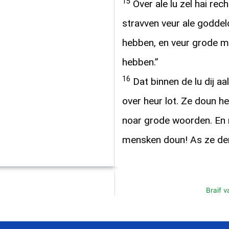
15
Over ale lu zel hai r
stravven veur ale goddel
hebben, en veur grode m
hebben.”
16
Dat binnen de lu dij aa
over heur lot. Ze doun he
noar grode woorden. En 
mensken doun! As ze de
Braif 