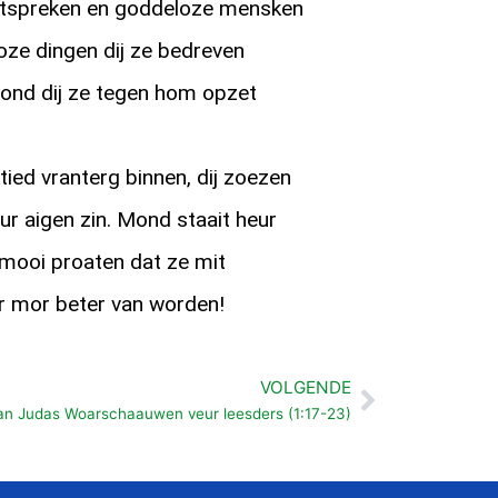
echtspreken en goddeloze mensken
oze dingen dij ze bedreven
ond dij ze tegen hom opzet
ltied vranterg binnen, dij zoezen
ur aigen zin. Mond staait heur
mooi proaten dat ze mit
r mor beter van worden!
VOLGENDE
Volgende
van Judas Woarschaauwen veur leesders (1:17-23)