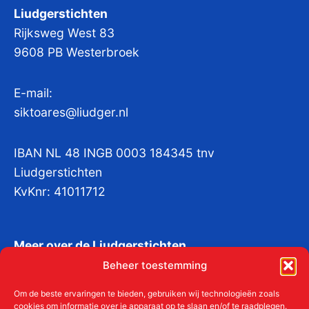
Liudgerstichten
Rijksweg West 83
9608 PB Westerbroek
E-mail:
siktoares@liudger.nl
IBAN NL 48 INGB 0003 184345 tnv
Liudgerstichten
KvKnr:
41011712
Meer over de Liudgerstichten
Geschiedenis
Beheer toestemming
Om de beste ervaringen te bieden, gebruiken wij technologieën zoals
Aanmelden als donateur
cookies om informatie over je apparaat op te slaan en/of te raadplegen.