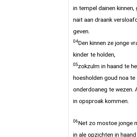
in tempel dainen kinnen, 
nait aan draank versloa
geven.
04
Den kinnen ze jonge vr
kinder te holden,
05
zokzulm in haand te h
hoesholden goud noa te
onderdoaneg te wezen. 
in opsproak kommen.
06
Net zo mostoe jonge m
in ale opzichten in haand