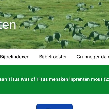
ten
Bijbelindexen
Bijbelrooster
Grunneger dai
 aan Titus Wat of Titus mensken inprenten mout (2: