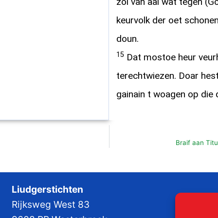
zol van aal wat tegen (Go
keurvolk der oet schonen
doun.
15
Dat mostoe heur veurh
terechtwiezen. Doar hest
gainain t woagen op die d
Braif aan Tit
Liudgerstichten
Rijksweg West 83