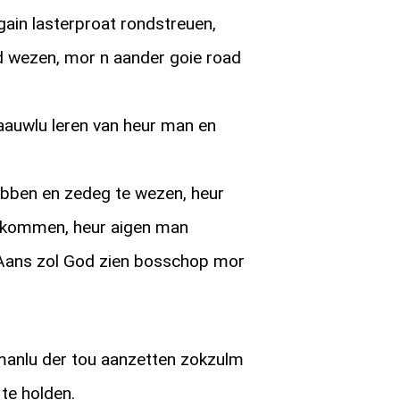
gain lasterproat rondstreuen,
fd wezen, mor n aander goie road
aauwlu leren van heur man en
ebben en zedeg te wezen, heur
 kommen, heur aigen man
Aans zol God zien bosschop mor
anlu der tou aanzetten zokzulm
 te holden.