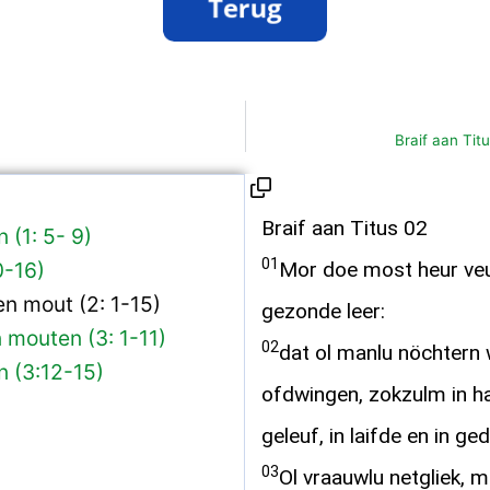
Braif aan Tit
Braif aan Titus 02
 (1: 5- 9)
01
0-16)
Mor doe most heur veu
n mout (2: 1-15)
gezonde leer:
 mouten (3: 1-11)
02
dat ol manlu nöchtern
n (3:12-15)
ofdwingen, zokzulm in h
geleuf, in laifde en in ged
03
Ol vraauwlu netgliek, 