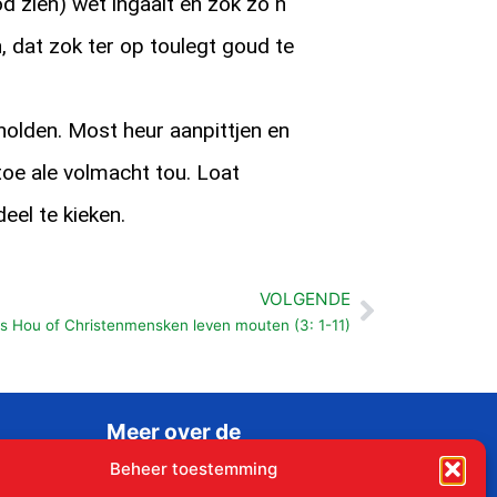
d zien) wet ingaait en zok zo n
, dat zok ter op toulegt goud te
olden. Most heur aanpittjen en
oe ale volmacht tou. Loat
eel te kieken.
VOLGENDE
Volgende
us Hou of Christenmensken leven mouten (3: 1-11)
Meer over de
Liudgerstichten
Beheer toestemming