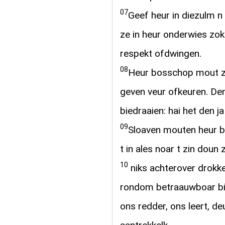
07
Geef heur in diezulm n
ze in heur onderwies zo
respekt ofdwingen.
08
Heur bosschop mout z
geven veur ofkeuren. Den
biedraaien: hai het den ja
09
Sloaven mouten heur 
t in ales noar t zin doun
10
niks achterover drokke
rondom betraauwboar bi
ons redder, ons leert, de