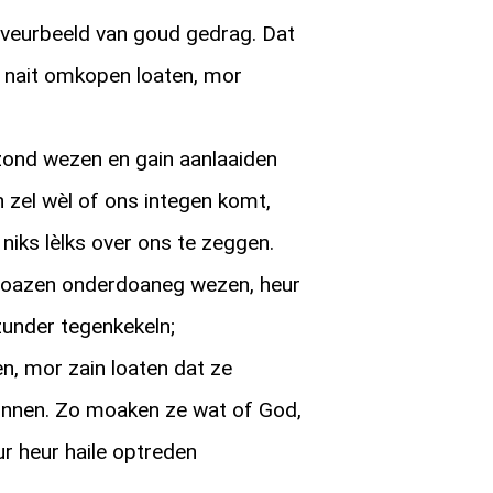
 veurbeeld van goud gedrag. Dat
k nait omkopen loaten, mor
ond wezen en gain aanlaaiden
 zel wèl of ons integen komt,
 niks lèlks over ons te zeggen.
boazen onderdoaneg wezen, heur
 zunder tegenkekeln;
n, mor zain loaten dat ze
nnen. Zo moaken ze wat of God,
ur heur haile optreden