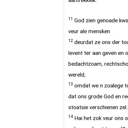
aantrekkelk.
11
God zien genoade kwa
veur ale mensken
12
deurdat ze ons der to
levent ter aan geven en 
bedachtzoam, rechtschoa
wereld,
13
omdat we n zoalege t
dat ons grode God en red
stoatsie verschienen zel.
14
Hai het zok veur ons o