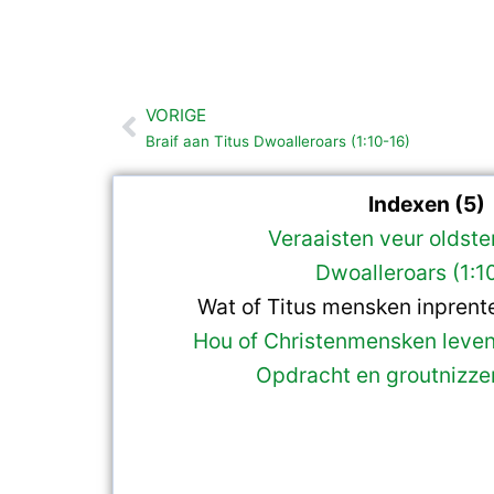
VORIGE
Vorige
Braif aan Titus Dwoalleroars (1:10-16)
Indexen (5)
Veraaisten veur oldsten
Dwoalleroars (1:1
Wat of Titus mensken inprente
Hou of Christenmensken leven
Opdracht en groutnizze