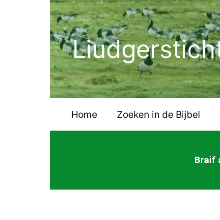
Ga
naar
de
Liudgerstich
inhoud
Home
Zoeken in de Bijbel
Braif