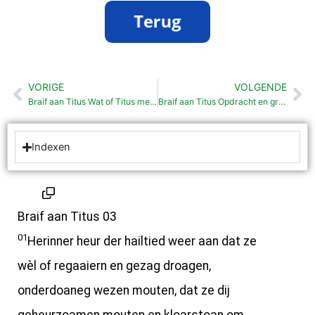
VORIGE
VOLGENDE
Vorige
Vo
Braif aan Titus Wat of Titus mensken inprenten mout (2: 1-15)
Braif aan Titus Opdracht en groutnizzen (3:12-15)
Indexen
Braif aan Titus 03
01
Herinner heur der hailtied weer aan dat ze
wèl of regaaiern en gezag droagen,
onderdoaneg wezen mouten, dat ze dij