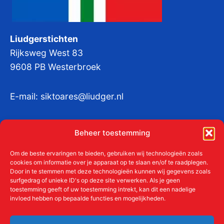
Liudgerstichten
Rijksweg West 83
9608 PB Westerbroek
E-mail:
siktoares@liudger.nl
IBAN NL 48 INGB 0003 184345 tnv
Beheer toestemming
Liudgerstichten
KvKnr:
41011712
Om de beste ervaringen te bieden, gebruiken wij technologieën zoals
cookies om informatie over je apparaat op te slaan en/of te raadplegen.
Door in te stemmen met deze technologieën kunnen wij gegevens zoals
surfgedrag of unieke ID's op deze site verwerken. Als je geen
toestemming geeft of uw toestemming intrekt, kan dit een nadelige
Meer over de Liudgerstichten
invloed hebben op bepaalde functies en mogelijkheden.
Geschiedenis
Aanmelden als donateur