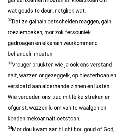
geheurzoamen mouten en kloarstoan om
wat gouds te doun, netgliek wat.
02
Dat ze gainain oetschelden maggen, gain
roeziemoaken, mor zok fersounlek
gedroagen en elkenain veurkommend
behandeln mouten.
03
Vrouger bruukten wie ja ook ons verstand
nait, wazzen ongezeggelk, op biesterboan en
versloafd aan alderhande zinnen en lusten.
Wie verdeden ons tied mit lèlke streken en
ofgunst, wazzen lu om van te waalgen en
konden mekoar nait oetstoan.
04
Mor dou kwam aan t licht hou goud of God,