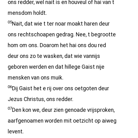
ons redder, wel nait is en houveul of hai van t
mensdom holdt.
05
Nait, dat wie t ter noar moakt haren deur
ons rechtschoapen gedrag. Nee, t begrootte
hom om ons. Doarom het hai ons dou red
deur ons zo te wasken, dat wie vannijs
geboren werden en dat hillege Gaist nije
mensken van ons muik.
06
Dij Gaist het e rij over ons oetgoten deur
Jezus Christus, ons redder.
07
Den kon we, deur zien genoade vrijsproken,
aarfgenoamen worden mit oetzicht op aiweg
levent.