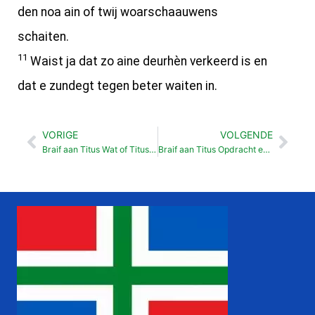
den noa ain of twij woarschaauwens
schaiten.
11
Waist ja dat zo aine deurhèn verkeerd is en
dat e zundegt tegen beter waiten in.
VORIGE
VOLGENDE
Vorige
Vol
Braif aan Titus Wat of Titus mensken inprenten mout (2: 1-15)
Braif aan Titus Opdracht en groutnizzen (3:12-15)