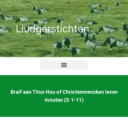
Ga
naar
de
Liudgerstichten
inhoud
Braif aan Titus Hou of Christenmensken leven
mouten (3: 1-11)