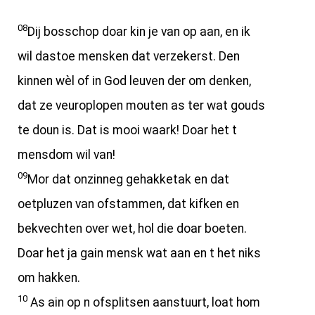
08
Dij bosschop doar kin je van op aan, en ik
wil dastoe mensken dat verzekerst. Den
kinnen wèl of in God leuven der om denken,
dat ze veuroplopen mouten as ter wat gouds
te doun is. Dat is mooi waark! Doar het t
mensdom wil van!
09
Mor dat onzinneg gehakketak en dat
oetpluzen van ofstammen, dat kifken en
bekvechten over wet, hol die doar boeten.
Doar het ja gain mensk wat aan en t het niks
om hakken.
10
As ain op n ofsplitsen aanstuurt, loat hom