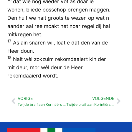
dat wie nog wieder vot as doar ie
wonen, bliede bosschop brengen maggen.
Den huif we nait groots te wezen op wat n
aander aal ree moakt het noar regel dij hai
mitkregen het.
17
As ain snaren wil, loat e dat den van de
Heer doun.
18
Nait wèl zokzulm rekomdaaiert kin der
mit deur, mor wèl deur de Heer
rekomdaaierd wordt.
VORIGE
VOLGENDE
Vorige
Vol
Twijde braif aan Korintiërs 09
Twijde braif aan Korintiërs 11