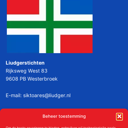
Liudgerstichten
Rijksweg West 83
9608 PB Westerbroek
E-mail:
siktoares@liudger.nl
IBAN NL 48 INGB 0003 184345 tnv
Beheer toestemming
Liudgerstichten
Om de beste ervaringen te bieden, gebruiken wij technologieën zoals