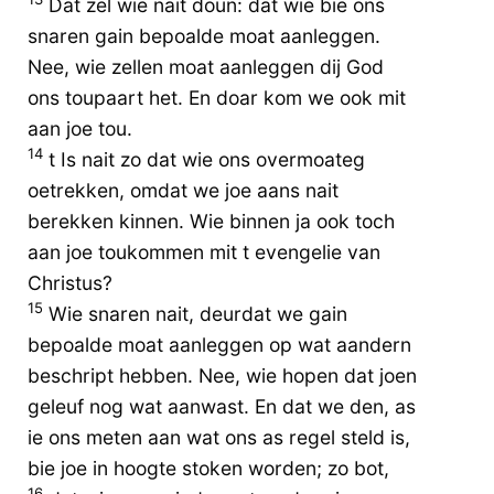
Dat zel wie nait doun: dat wie bie ons
snaren gain bepoalde moat aanleggen.
Nee, wie zellen moat aanleggen dij God
ons toupaart het. En doar kom we ook mit
aan joe tou.
14
t Is nait zo dat wie ons overmoateg
oetrekken, omdat we joe aans nait
berekken kinnen. Wie binnen ja ook toch
aan joe toukommen mit t evengelie van
Christus?
15
Wie snaren nait, deurdat we gain
bepoalde moat aanleggen op wat aandern
beschript hebben. Nee, wie hopen dat joen
geleuf nog wat aanwast. En dat we den, as
ie ons meten aan wat ons as regel steld is,
bie joe in hoogte stoken worden; zo bot,
16