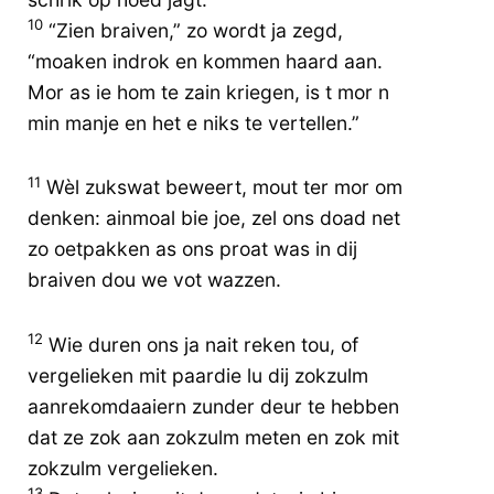
10
“Zien braiven,” zo wordt ja zegd,
“moaken indrok en kommen haard aan.
Mor as ie hom te zain kriegen, is t mor n
min manje en het e niks te vertellen.”
11
Wèl zukswat beweert, mout ter mor om
denken: ainmoal bie joe, zel ons doad net
zo oetpakken as ons proat was in dij
braiven dou we vot wazzen.
12
Wie duren ons ja nait reken tou, of
vergelieken mit paardie lu dij zokzulm
aanrekomdaaiern zunder deur te hebben
dat ze zok aan zokzulm meten en zok mit
zokzulm vergelieken.
13