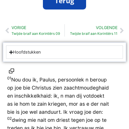
VORIGE
VOLGENDE
Vorige
Vo
Twijde braif aan Korintiërs 09
Twijde braif aan Korintiërs 11
Hoofdstukken
01
Nou dou ik, Paulus, persoonlek n beroup
op joe bie Christus zien zaachtmoudeghaid
en inschikkelkhaid: ik, n man dij votdoekt
as ie hom te zain kriegen, mor as e der nait
bie is joe wel aanduurt. Ik vroag joe den:
02
dwing mie nait om driest tegen joe op te
treden as ik bie joe bin. Ik vertraauw mie