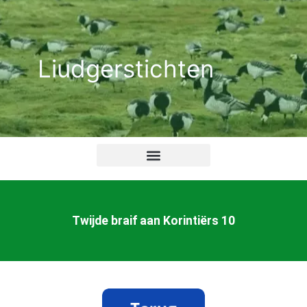
Ga
naar
de
Liudgerstichten
inhoud
Twijde braif aan Korintiërs 10