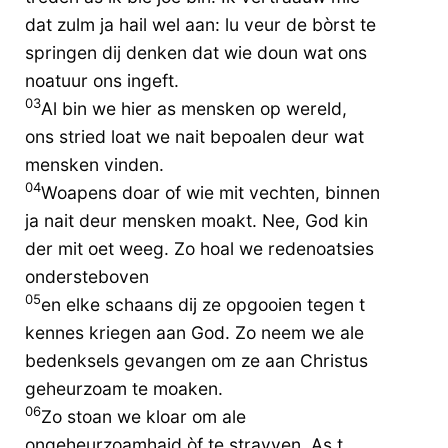
dat zulm ja hail wel aan: lu veur de bòrst te
springen dij denken dat wie doun wat ons
noatuur ons ingeft.
03
Al bin we hier as mensken op wereld,
ons stried loat we nait bepoalen deur wat
mensken vinden.
04
Woapens doar of wie mit vechten, binnen
ja nait deur mensken moakt. Nee, God kin
der mit oet weeg. Zo hoal we redenoatsies
ondersteboven
05
en elke schaans dij ze opgooien tegen t
kennes kriegen aan God. Zo neem we ale
bedenksels gevangen om ze aan Christus
geheurzoam te moaken.
06
Zo stoan we kloar om ale
ongeheurzoamhaid òf te stravven. As t