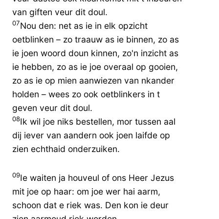
van giften veur dit doul.
07
Nou den: net as ie in elk opzicht
oetblinken – zo traauw as ie binnen, zo as
ie joen woord doun kinnen, zo'n inzicht as
ie hebben, zo as ie joe overaal op gooien,
zo as ie op mien aanwiezen van nkander
holden – wees zo ook oetblinkers in t
geven veur dit doul.
08
Ik wil joe niks bestellen, mor tussen aal
dij iever van aandern ook joen laifde op
zien echthaid onderzuiken.
09
Ie waiten ja houveul of ons Heer Jezus
mit joe op haar: om joe wer hai aarm,
schoon dat e riek was. Den kon ie deur
zien aarmoud riek worden.