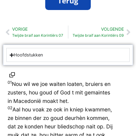
VORIGE
VOLGENDE
Vorige
Vo
Twijde braif aan Korintiërs 07
Twijde braif aan Korintiërs 09
Hoofdstukken
01
Nou wil we joe waiten loaten, bruiers en
zusters, hou goud of God t mit gemaintes
in Macedonië moakt het.
02
Aal hou voak ze ook in kniep kwammen,
ze binnen der zo goud deurhèn kommen,
dat ze konden heur bliedschop nait op. Dij
muik dat ze, hou bitter aarm of ze t ook