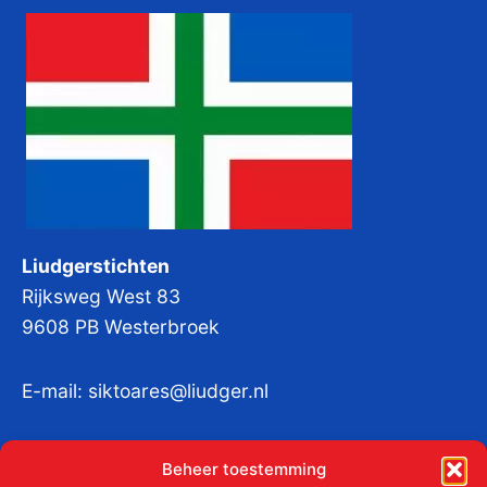
Liudgerstichten
Rijksweg West 83
9608 PB Westerbroek
E-mail:
siktoares@liudger.nl
IBAN NL 48 INGB 0003 184345 tnv
Beheer toestemming
Liudgerstichten