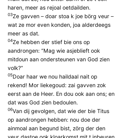
haren, meer as rejoal oetdailden.
03
Ze gavven – doar stoa k joe börg veur –
wat ze mor even konden, joa alderdeegs
meer as dat.
04
Ze hebben der stief bie ons op
aandrongen: “Mag wie asjeblieft ook
mitdoun aan ondersteunen van God zien
volk?”
05
Doar haar we nou haildaal nait op
rekend! Mor liekegoud: zai gavven zok
eerst aan de Heer. En dou ook aan ons; en
dat was God zien bedoulen.
06
Van dij gevolgen, dat wie der bie Titus
op aandrongen hebben: nou doe der
ainmoal aan begund bist, zörg der den
veur dastoe ook kloarkomst mit t inbeuren