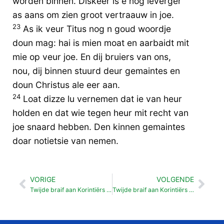
worden binnen. Diskeer is e nog ieverger
as aans om zien groot vertraauw in joe.
23
As ik veur Titus nog n goud woordje
doun mag: hai is mien moat en aarbaidt mit
mie op veur joe. En dij bruiers van ons,
nou, dij binnen stuurd deur gemaintes en
doun Christus ale eer aan.
24
Loat dizze lu vernemen dat ie van heur
holden en dat wie tegen heur mit recht van
joe snaard hebben. Den kinnen gemaintes
doar notietsie van nemen.
VORIGE
VOLGENDE
Vorige
Vol
Twijde braif aan Korintiërs 07
Twijde braif aan Korintiërs 09