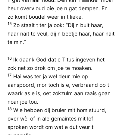
heur overvloud bie joe n gat dempen. En
zo komt boudel weer in t lieke.
15
Zo staait t ter ja ook: “Dij n bult haar,
haar nait te veul, dij n beetje haar, haar nait
te min.”
16
Ik daank God dat e Titus ingeven het
zok net zo drok om joe te moaken.
17
Hai was ter ja wel deur mie op
aanspoord, mor toch is e, verbraand op t
waark as e is, oet zokzulm aan raais goan
noar joe tou.
18
Wie hebben dij bruier mit hom stuurd,
over wèl of in ale gemaintes mit lof
sproken wordt om wat e dut veur t