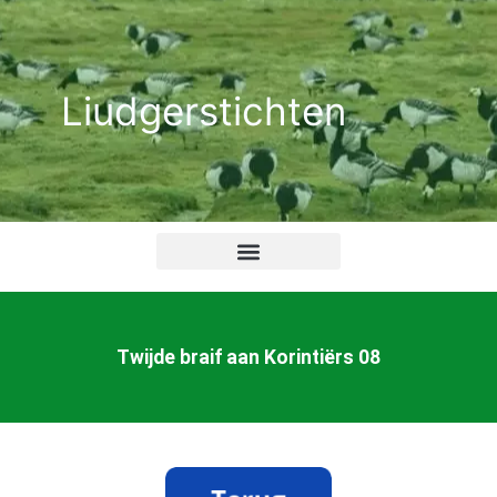
Ga
naar
de
Liudgerstichten
inhoud
Twijde braif aan Korintiërs 08