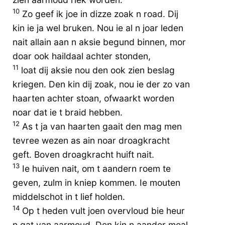
10
Zo geef ik joe in dizze zoak n road. Dij
kin ie ja wel bruken. Nou ie al n joar leden
nait allain aan n aksie begund binnen, mor
doar ook haildaal achter stonden,
11
loat dij aksie nou den ook zien beslag
kriegen. Den kin dij zoak, nou ie der zo van
haarten achter stoan, ofwaarkt worden
noar dat ie t braid hebben.
12
As t ja van haarten gaait den mag men
tevree wezen as ain noar droagkracht
geft. Boven droagkracht huift nait.
13
Ie huiven nait, om t aandern roem te
geven, zulm in kniep kommen. Ie mouten
middelschot in t lief holden.
14
Op t heden vult joen overvloud bie heur
n gat van aarmoud. Den kin n aander moal