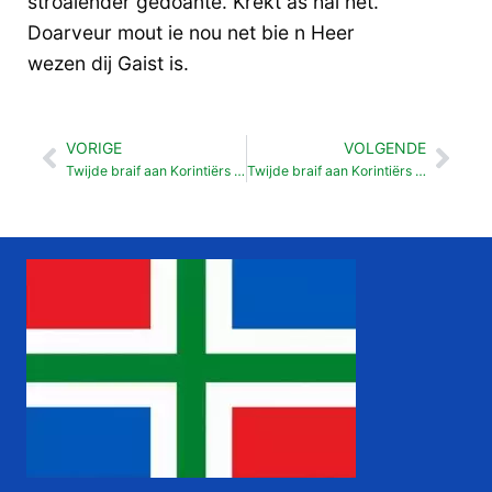
stroalender gedoante. Krekt as hai het.
Doarveur mout ie nou net bie n Heer
wezen dij Gaist is.
VORIGE
VOLGENDE
Vorige
Vol
Twijde braif aan Korintiërs 02
Twijde braif aan Korintiërs 04