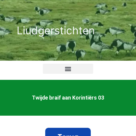
Ga
naar
de
Liudgerstichten
inhoud
Twijde braif aan Korintiërs 03