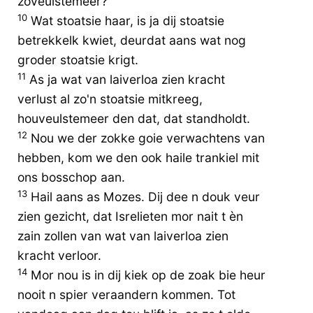
zoveulstemeer?
10
Wat stoatsie haar, is ja dij stoatsie
betrekkelk kwiet, deurdat aans wat nog
groder stoatsie krigt.
11
As ja wat van laiverloa zien kracht
verlust al zo'n stoatsie mitkreeg,
houveulstemeer den dat, dat standholdt.
12
Nou we der zokke goie verwachtens van
hebben, kom we den ook haile trankiel mit
ons bosschop aan.
13
Hail aans as Mozes. Dij dee n douk veur
zien gezicht, dat Isrelieten mor nait t èn
zain zollen van wat van laiverloa zien
kracht verloor.
14
Mor nou is in dij kiek op de zoak bie heur
nooit n spier veraandern kommen. Tot