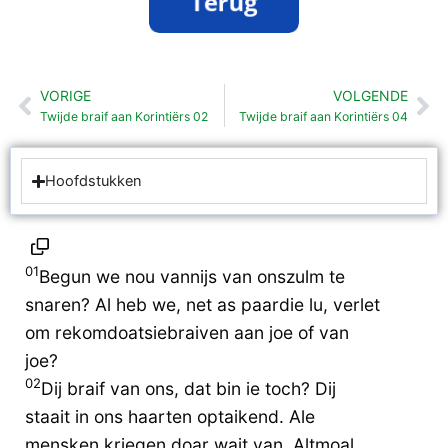
VORIGE
VOLGENDE
Vorige
Vo
Twijde braif aan Korintiërs 02
Twijde braif aan Korintiërs 04
Hoofdstukken
01
Begun we nou vannijs van onszulm te
snaren? Al heb we, net as paardie lu, verlet
om rekomdoatsiebraiven aan joe of van
joe?
02
Dij braif van ons, dat bin ie toch? Dij
staait in ons haarten optaikend. Ale
mensken kriegen doar wait van. Altmoal