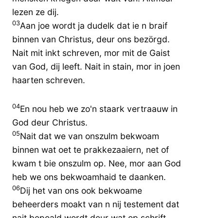
lezen ze dij.
03
Aan joe wordt ja dudelk dat ie n braif
binnen van Christus, deur ons bezörgd.
Nait mit inkt schreven, mor mit de Gaist
van God, dij leeft. Nait in stain, mor in joen
haarten schreven.
04
En nou heb we zo'n staark vertraauw in
God deur Christus.
05
Nait dat we van onszulm bekwoam
binnen wat oet te prakkezaaiern, net of
kwam t bie onszulm op. Nee, mor aan God
heb we ons bekwoamhaid te daanken.
06
Dij het van ons ook bekwoame
beheerders moakt van n nij testement dat
nait bepoald wordt deur wat op schrift