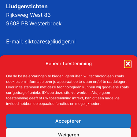
Liudgerstichten
Rijksweg West 83
9608 PB Westerbroek
E-mail:
siktoares@liudger.nl
IBAN NL 48 INGB 0003 184345 tnv
Beheer toestemming
Liudgerstichten
KvKnr:
41011712
Om de beste ervaringen te bieden, gebruiken wij technologieën zoals
cookies om informatie over je apparaat op te slaan en/of te raadplegen.
Door in te stemmen met deze technologieën kunnen wij gegevens zoals
surfgedrag of unieke ID's op deze site verwerken. Als je geen
toestemming geeft of uw toestemming intrekt, kan dit een nadelige
Meer over de Liudgerstichten
invloed hebben op bepaalde functies en mogelijkheden.
Geschiedenis
Aanmelden als donateur
Accepteren
ANBI
Beleidsplan
Weigeren