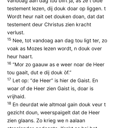
vandoag aan dag tou blift ja, as ze t olde
testement lezen, dij douk doar op liggen. t
Wordt heur nait oet douken doan, dat dat
testement deur Christus zien kracht
verlust.
15
Nee, tot vandoag aan dag tou ligt ter, zo
voak as Mozes lezen wordt, n douk over
heur haart.
16
“Mor zo gaauw as e weer noar de Heer
tou gaait, dut e dij douk òf.”
17
Let op: “de Heer” is hier de Gaist. En
woar of de Heer zien Gaist is, doar is
vrijhaid.
18
En deurdat wie altmoal gain douk veur t
gezicht doun, weerspaigelt dat de Heer
zien glaans. Zo krieg we n aalaan