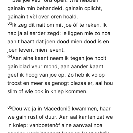
gainain min behandeld, gainain oplicht,
gainain t vèl over oren hoald.
03
Ik zeg dit nait om mit joe òf te reken. Ik
heb ja al eerder zegd: ie liggen mie zo noa
aan t haart dat joen dood mien dood is en
joen levent mien levent.
04
Aan aine kaant neem ik tegen joe nooit
gain blad veur mond, aan aander kaant
geef ik hoog van joe op. Zo heb ik volop
troost en meer as genogt plezaaier, aal hou
slim of wie ook in kniep kommen.
05
Dou we ja in Macedonië kwammen, haar
we gain rust of duur. Aan aal kanten zat we
in kniep: vanboetenòf aine aanvaal noa