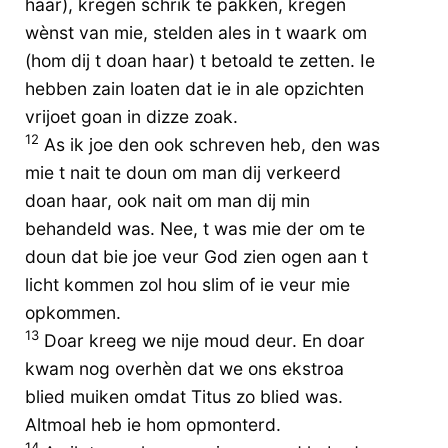
haar), kregen schrik te pakken, kregen
wènst van mie, stelden ales in t waark om
(hom dij t doan haar) t betoald te zetten. Ie
hebben zain loaten dat ie in ale opzichten
vrijoet goan in dizze zoak.
12
As ik joe den ook schreven heb, den was
mie t nait te doun om man dij verkeerd
doan haar, ook nait om man dij min
behandeld was. Nee, t was mie der om te
doun dat bie joe veur God zien ogen aan t
licht kommen zol hou slim of ie veur mie
opkommen.
13
Doar kreeg we nije moud deur. En doar
kwam nog overhèn dat we ons ekstroa
blied muiken omdat Titus zo blied was.
Altmoal heb ie hom opmonterd.
14