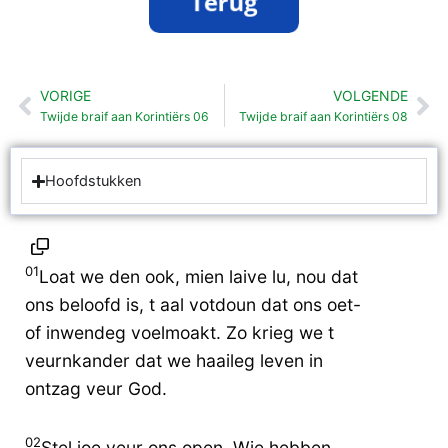
VORIGE
VOLGENDE
Vorige
Vo
Twijde braif aan Korintiërs 06
Twijde braif aan Korintiërs 08
Hoofdstukken
01
Loat we den ook, mien laive lu, nou dat
ons beloofd is, t aal votdoun dat ons oet-
of inwendeg voelmoakt. Zo krieg we t
veurnkander dat we haaileg leven in
ontzag veur God.
02
Stel joe veur ons open. Wie hebben