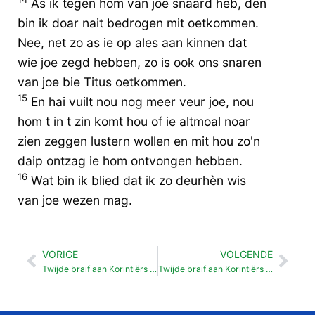
As ik tegen hom van joe snaard heb, den
bin ik doar nait bedrogen mit oetkommen.
Nee, net zo as ie op ales aan kinnen dat
wie joe zegd hebben, zo is ook ons snaren
van joe bie Titus oetkommen.
15
En hai vuilt nou nog meer veur joe, nou
hom t in t zin komt hou of ie altmoal noar
zien zeggen lustern wollen en mit hou zo'n
daip ontzag ie hom ontvongen hebben.
16
Wat bin ik blied dat ik zo deurhèn wis
van joe wezen mag.
VORIGE
VOLGENDE
Vorige
Vol
Twijde braif aan Korintiërs 06
Twijde braif aan Korintiërs 08