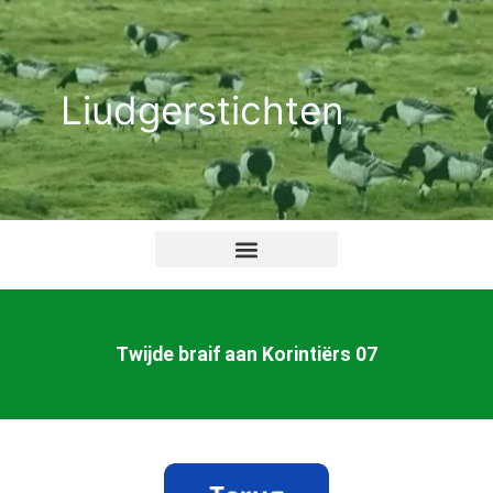
Ga
naar
de
Liudgerstichten
inhoud
Twijde braif aan Korintiërs 07