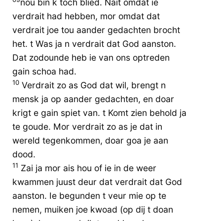
nou bin k toch blied. Nait omdat ie
verdrait had hebben, mor omdat dat
verdrait joe tou aander gedachten brocht
het. t Was ja n verdrait dat God aanston.
Dat zodounde heb ie van ons optreden
gain schoa had.
10
Verdrait zo as God dat wil, brengt n
mensk ja op aander gedachten, en doar
krigt e gain spiet van. t Komt zien behold ja
te goude. Mor verdrait zo as je dat in
wereld tegenkommen, doar goa je aan
dood.
11
Zai ja mor ais hou of ie in de weer
kwammen juust deur dat verdrait dat God
aanston. Ie begunden t veur mie op te
nemen, muiken joe kwoad (op dij t doan