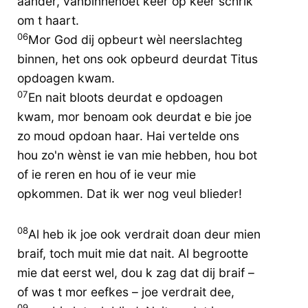
aander, vanbinnenoet keer op keer schrik
om t haart.
06
Mor God dij opbeurt wèl neerslachteg
binnen, het ons ook opbeurd deurdat Titus
opdoagen kwam.
07
En nait bloots deurdat e opdoagen
kwam, mor benoam ook deurdat e bie joe
zo moud opdoan haar. Hai vertelde ons
hou zo'n wènst ie van mie hebben, hou bot
of ie reren en hou of ie veur mie
opkommen. Dat ik wer nog veul blieder!
08
Al heb ik joe ook verdrait doan deur mien
braif, toch muit mie dat nait. Al begrootte
mie dat eerst wel, dou k zag dat dij braif –
of was t mor eefkes – joe verdrait dee,
09