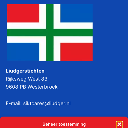
Liudgerstichten
Rijksweg West 83
9608 PB Westerbroek
E-mail:
siktoares@liudger.nl
IBAN NL 48 INGB 0003 184345 tnv
Beheer toestemming