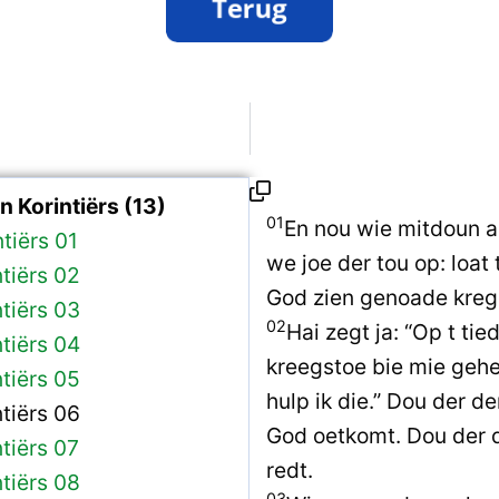
 Korintiërs (13)
01
En nou wie mitdoun a
ntiërs 01
we joe der tou op: loat 
ntiërs 02
God zien genoade kreg
ntiërs 03
02
Hai zegt ja: “Op t ti
ntiërs 04
kreegstoe bie mie gehe
ntiërs 05
hulp ik die.” Dou der de
ntiërs 06
God oetkomt. Dou der d
ntiërs 07
redt.
ntiërs 08
03