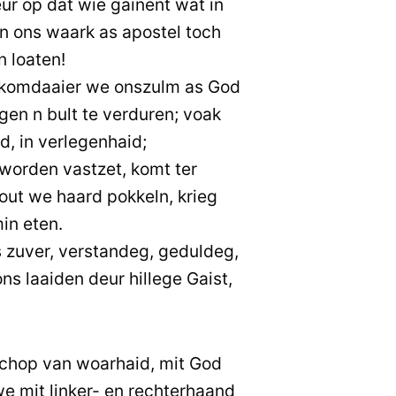
ur op dat wie gainent wat in
n ons waark as apostel toch
 loaten!
rekomdaaier we onszulm as God
gen n bult te verduren; voak
d, in verlegenhaid;
 worden vastzet, komt ter
out we haard pokkeln, krieg
in eten.
 zuver, verstandeg, geduldeg,
s laaiden deur hillege Gaist,
schop van woarhaid, mit God
we mit linker- en rechterhaand