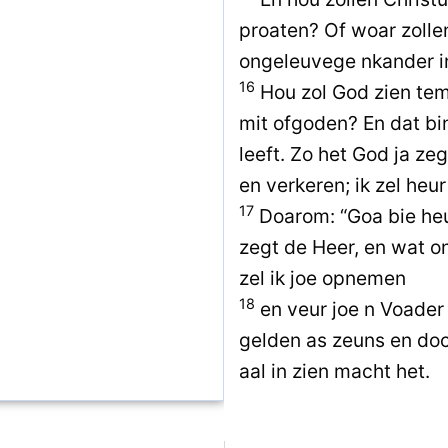
proaten? Of woar zolle
ongeleuvege nkander i
16
Hou zol God zien tem
mit ofgoden? En dat bin
leeft. Zo het God ja ze
en verkeren; ik zel heu
17
Doarom: “Goa bie heu
zegt de Heer, en wat on
zel ik joe opnemen
18
en veur joe n Voader 
gelden as zeuns en doch
aal in zien macht het.