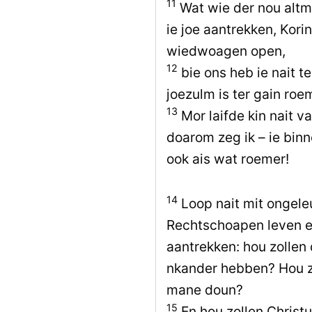
11
Wat wie der nou altm
ie joe aantrekken, Korin
wiedwoagen open,
12
bie ons heb ie nait t
joezulm is ter gain roe
13
Mor laifde kin nait 
doarom zeg ik – ie binn
ook ais wat roemer!
14
Loop nait mit ongeleu
Rechtschoapen leven e
aantrekken: hou zollen 
nkander hebben? Hou zol
mane doun?
15
En hou zollen Christu