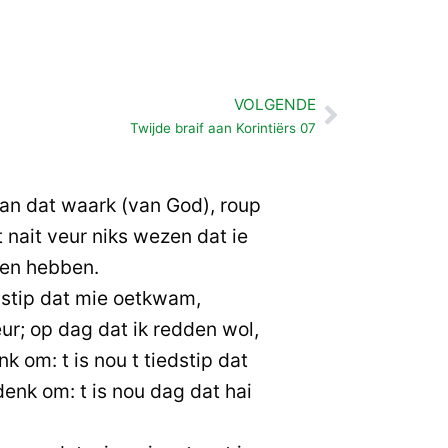
VOLGENDE
Volgende
Twijde braif aan Korintiërs 07
an dat waark (van God), roup
t nait veur niks wezen dat ie
en hebben.
edstip dat mie oetkwam,
ur; op dag dat ik redden wol,
nk om: t is nou t tiedstip dat
enk om: t is nou dag dat hai