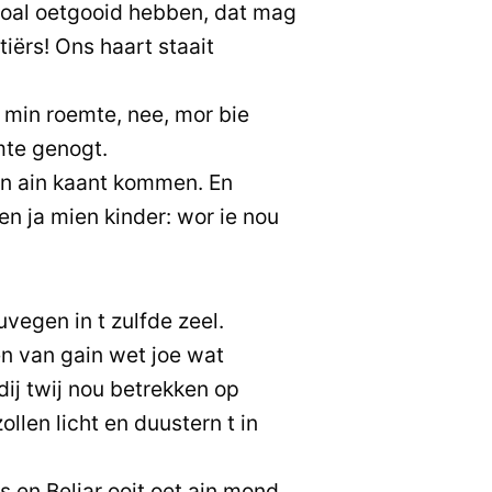
oal oetgooid hebben, dat mag
tiërs! Ons haart staait
e min roemte, nee, mor bie
mte genogt.
van ain kaant kommen. En
en ja mien kinder: wor ie nou
vegen in t zulfde zeel.
n van gain wet joe wat
dij twij nou betrekken op
len licht en duustern t in
s en Beliar ooit oet ain mond