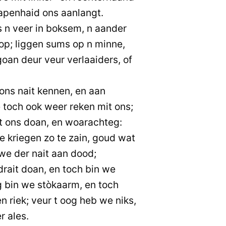
apenhaid ons aanlangt.
s n veer in boksem, n aander
op; liggen sums op n minne,
oan deur veur verlaaiders, of
ons nait kennen, en aan
 toch ook weer reken mit ons;
it ons doan, en woarachteg:
ie kriegen zo te zain, goud wat
we der nait aan dood;
rdrait doan, en toch bin we
og bin we stòkaarm, en toch
 riek; veur t oog heb we niks,
r ales.