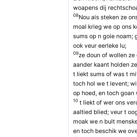
woapens dij rechtscho
08
Nou ais steken ze on
moal krieg we op ons k
sums op n goie noam; g
ook veur eerleke lu;
09
ze doun of wollen ze 
aander kaant holden ze
t liekt sums of was t m
toch hol we t levent; w
op hoed, en toch goan 
10
t liekt of wer ons ve
aaltied blied; veur t o
moak we n bult mensken
en toch beschik we ove