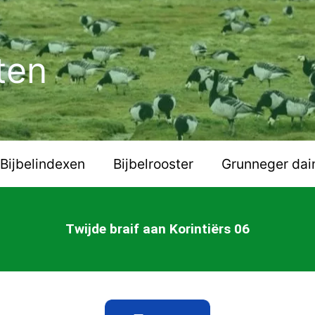
ten
Bijbelindexen
Bijbelrooster
Grunneger dai
Twijde braif aan Korintiërs 06