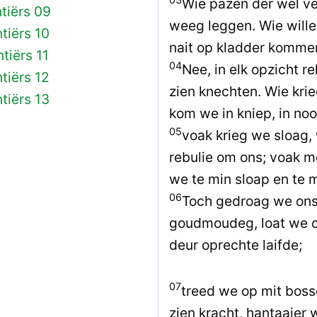
Wie pazen der wel ve
ntiërs 09
weeg leggen. Wie wille
ntiërs 10
nait op kladder kommen
tiërs 11
04
Nee, in elk opzicht 
ntiërs 12
zien knechten. Wie krie
ntiërs 13
kom we in kniep, in noo
05
voak krieg we sloag,
rebulie om ons; voak m
we te min sloap en te m
06
Toch gedroag we ons
goudmoudeg, loat we on
deur oprechte laifde;
07
treed we op mit bos
zien kracht, hantaaier 