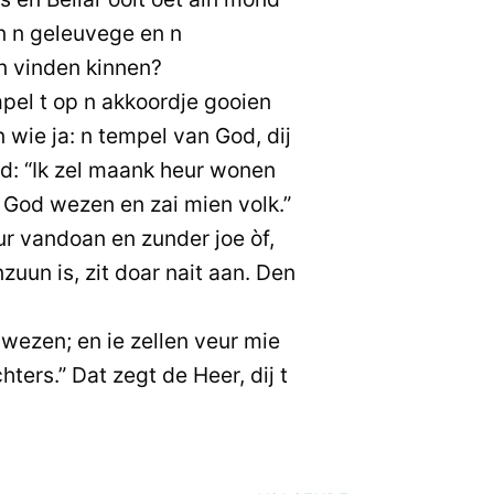
n n geleuvege en n
n vinden kinnen?
pel t op n akkoordje gooien
 wie ja: n tempel van God, dij
gd: “Ik zel maank heur wonen
r God wezen en zai mien volk.”
r vandoan en zunder joe òf,
zuun is, zit doar nait aan. Den
wezen; en ie zellen veur mie
ters.” Dat zegt de Heer, dij t