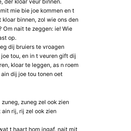
e, der kloar veur binnen.
mit mie bie joe kommen en t
t kloar binnen, zol wie ons den
Om nait te zeggen: ie! Wie
ast op.
eg dij bruiers te vroagen
joe tou, en in t veuren gift dij
ren, kloar te leggen, as n roem
 ain dij joe tou tonen oet
in zuneg, zuneg zel ook zien
in rij, rij zel ook zien
at t haart hom ingaf, nait mit