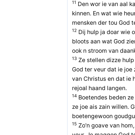
11
Den wor ie van aal kan
kinnen. En wat wie heu
mensken der tou God t
12
Dij hulp ja doar wie o
bloots aan wat God zien
ook n stroom van daan
13
Ze stellen dizze hulp
God ter veur dat ie joe
van Christus en dat ie
rejoal haand langen.
14
Boetendes beden ze G
ze joe ais zain willen. 
boetengewoon goudgu
15
Zo'n goave van hom, 
veur. Je maggen God te