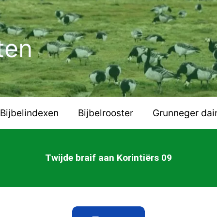
ten
Bijbelindexen
Bijbelrooster
Grunneger dai
Twijde braif aan Korintiërs 09