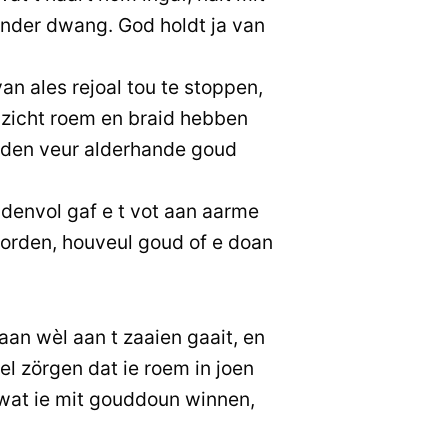
 onder dwang. God holdt ja van
 van ales rejoal tou te stoppen,
 opzicht roem en braid hebben
lden veur alderhande goud
andenvol gaf e t vot aan aarme
 worden, houveul goud of e doan
an wèl aan t zaaien gaait, en
el zörgen dat ie roem in joen
 wat ie mit gouddoun winnen,