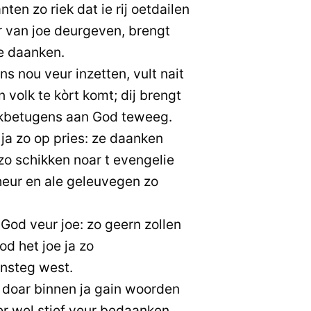
ten zo riek dat ie rij oetdailen
r van joe deurgeven, brengt
e daanken.
ns nou veur inzetten, vult nait
 volk te kòrt komt; dij brengt
kbetugens aan God teweeg.
 ja zo op pries: ze daanken
 zo schikken noar t evengelie
 heur en ale geleuvegen zo
od veur joe: zo geern zollen
God het joe ja zo
nsteg west.
doar binnen ja gain woorden
r wel stief veur bedaanken.