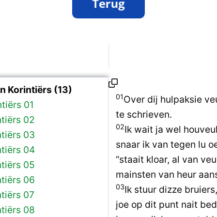
 Korintiërs (13)
01
Over dij hulpaksie veu
ntiërs 01
te schrieven.
ntiërs 02
02
Ik wait ja wel houveul
ntiërs 03
snaar ik van tegen lu o
ntiërs 04
“staait kloar, al van veu
ntiërs 05
mainsten van heur aan
ntiërs 06
03
Ik stuur dizze bruier
ntiërs 07
joe op dit punt nait b
ntiërs 08