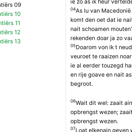
ie zo as ik heur verteld
ntiërs 09
04
As lu van Macedonië 
ntiërs 10
komt den oet dat ie nai
tiërs 11
nait schoamen mouten? 
ntiërs 12
rekenden doar ja zo va
ntiërs 13
05
Doarom von ik t neud
veuroet te raaizen noar 
ie al eerder touzegd ha
en rije goave en nait as
begroot.
06
Wait dit wel: zaait a
opbrengst wezen; zaait a
opbrengst wezen.
07
Loat elkenain geven w