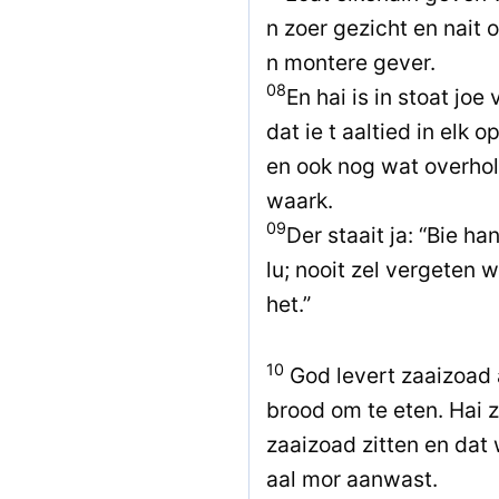
n zoer gezicht en nait
n montere gever.
08
En hai is in stoat joe
dat ie t aaltied in elk
en ook nog wat overho
waark.
09
Der staait ja: “Bie h
lu; nooit zel vergeten
het.”
10
God levert zaaizoad a
brood om te eten. Hai z
zaaizoad zitten en dat
aal mor aanwast.