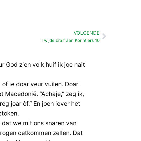
VOLGENDE
Volgende
Twijde braif aan Korintiërs 10
r God zien volk huif ik joe nait
 of ie doar veur vuilen. Doar
et Macedonië. “Achaje,” zeg ik,
reg joar òf.” En joen iever het
stoken.
s, dat we mit ons snaren van
edrogen oetkommen zellen. Dat