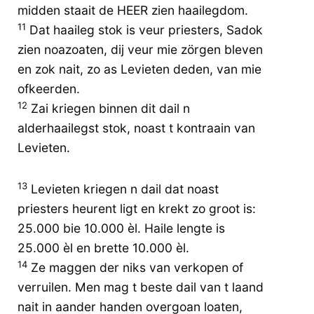
midden staait de HEER zien haailegdom.
11
Dat haaileg stok is veur priesters, Sadok
zien noazoaten, dij veur mie zörgen bleven
en zok nait, zo as Levieten deden, van mie
ofkeerden.
12
Zai kriegen binnen dit dail n
alderhaailegst stok, noast t kontraain van
Levieten.
13
Levieten kriegen n dail dat noast
priesters heurent ligt en krekt zo groot is:
25.000 bie 10.000 èl. Haile lengte is
25.000 èl en brette 10.000 èl.
14
Ze maggen der niks van verkopen of
verruilen. Men mag t beste dail van t laand
nait in aander handen overgoan loaten,