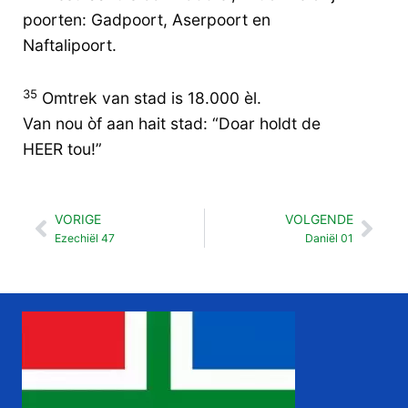
poorten: Gadpoort, Aserpoort en
Naftalipoort.
35
Omtrek van stad is 18.000 èl.
Van nou òf aan hait stad: “Doar holdt de
HEER tou!”
VORIGE
VOLGENDE
Vorige
Vol
Ezechiël 47
Daniël 01