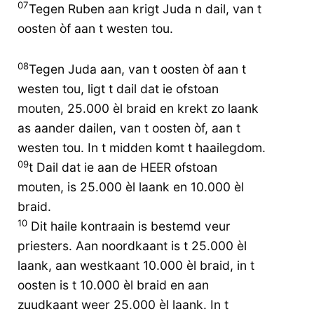
07
Tegen Ruben aan krigt Juda n dail, van t
oosten òf aan t westen tou.
08
Tegen Juda aan, van t oosten òf aan t
westen tou, ligt t dail dat ie ofstoan
mouten, 25.000 èl braid en krekt zo laank
as aander dailen, van t oosten òf, aan t
westen tou. In t midden komt t haailegdom.
09
t Dail dat ie aan de HEER ofstoan
mouten, is 25.000 èl laank en 10.000 èl
braid.
10
Dit haile kontraain is bestemd veur
priesters. Aan noordkaant is t 25.000 èl
laank, aan westkaant 10.000 èl braid, in t
oosten is t 10.000 èl braid en aan
zuudkaant weer 25.000 èl laank. In t