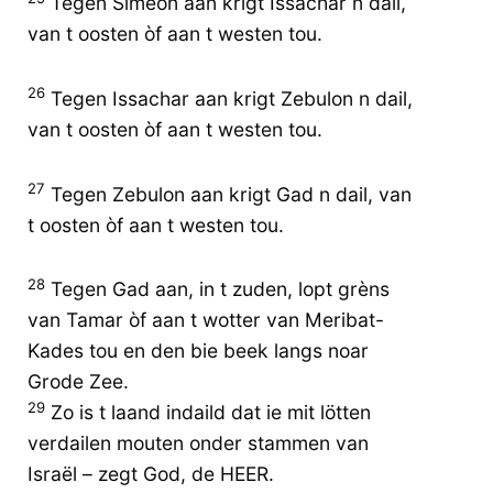
Tegen Simeon aan krigt Issachar n dail,
van t oosten òf aan t westen tou.
26
Tegen Issachar aan krigt Zebulon n dail,
van t oosten òf aan t westen tou.
27
Tegen Zebulon aan krigt Gad n dail, van
t oosten òf aan t westen tou.
28
Tegen Gad aan, in t zuden, lopt grèns
van Tamar òf aan t wotter van Meribat-
Kades tou en den bie beek langs noar
Grode Zee.
29
Zo is t laand indaild dat ie mit lötten
verdailen mouten onder stammen van
Israël – zegt God, de HEER.