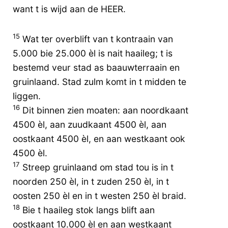
want t is wijd aan de HEER.
15
Wat ter overblift van t kontraain van
5.000 bie 25.000 èl is nait haaileg; t is
bestemd veur stad as baauwterraain en
gruinlaand. Stad zulm komt in t midden te
liggen.
16
Dit binnen zien moaten: aan noordkaant
4500 èl, aan zuudkaant 4500 èl, aan
oostkaant 4500 èl, en aan westkaant ook
4500 èl.
17
Streep gruinlaand om stad tou is in t
noorden 250 èl, in t zuden 250 èl, in t
oosten 250 èl en in t westen 250 èl braid.
18
Bie t haaileg stok langs blift aan
oostkaant 10.000 èl en aan westkaant