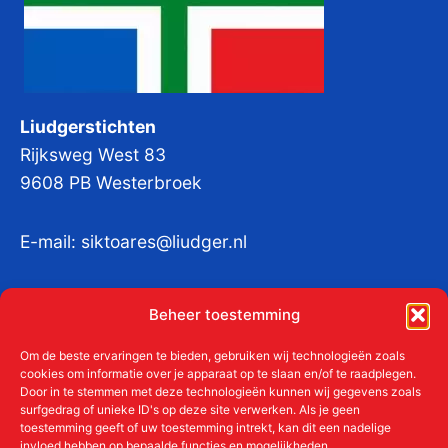
Liudgerstichten
Rijksweg West 83
9608 PB Westerbroek
E-mail:
siktoares@liudger.nl
IBAN NL 48 INGB 0003 184345 tnv
Beheer toestemming
Liudgerstichten
KvKnr:
41011712
Om de beste ervaringen te bieden, gebruiken wij technologieën zoals
cookies om informatie over je apparaat op te slaan en/of te raadplegen.
Door in te stemmen met deze technologieën kunnen wij gegevens zoals
surfgedrag of unieke ID's op deze site verwerken. Als je geen
toestemming geeft of uw toestemming intrekt, kan dit een nadelige
Meer over de Liudgerstichten
invloed hebben op bepaalde functies en mogelijkheden.