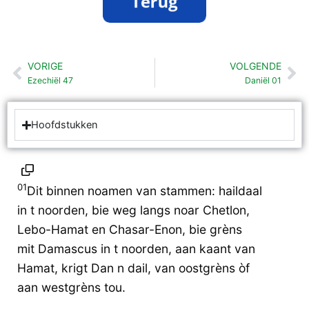
VORIGE
VOLGENDE
Vorige
Vo
Ezechiël 47
Daniël 01
Hoofdstukken
01
Dit binnen noamen van stammen: haildaal
in t noorden, bie weg langs noar Chetlon,
Lebo-Hamat en Chasar-Enon, bie grèns
mit Damascus in t noorden, aan kaant van
Hamat, krigt Dan n dail, van oostgrèns òf
aan westgrèns tou.