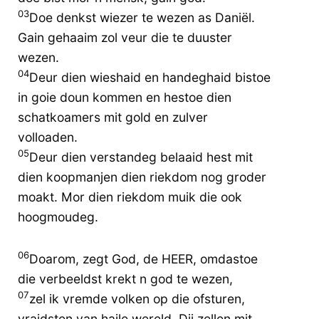
03
Doe denkst wiezer te wezen as Daniël.
Gain gehaaim zol veur die te duuster
wezen.
04
Deur dien wieshaid en handeghaid bistoe
in goie doun kommen en hestoe dien
schatkoamers mit gold en zulver
volloaden.
05
Deur dien verstandeg belaaid hest mit
dien koopmanjen dien riekdom nog groder
moakt. Mor dien riekdom muik die ook
hoogmoudeg.
06
Doarom, zegt God, de HEER, omdastoe
die verbeeldst krekt n god te wezen,
07
zel ik vremde volken op die ofsturen,
vraidsten van haile wereld. Dij zellen mit