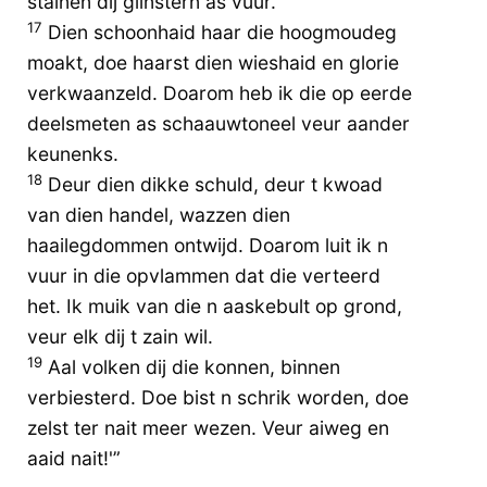
stainen dij glìnstern as vuur.
17
Dien schoonhaid haar die hoogmoudeg
moakt, doe haarst dien wieshaid en glorie
verkwaanzeld. Doarom heb ik die op eerde
deelsmeten as schaauwtoneel veur aander
keunenks.
18
Deur dien dikke schuld, deur t kwoad
van dien handel, wazzen dien
haailegdommen ontwijd. Doarom luit ik n
vuur in die opvlammen dat die verteerd
het. Ik muik van die n aaskebult op grond,
veur elk dij t zain wil.
19
Aal volken dij die konnen, binnen
verbiesterd. Doe bist n schrik worden, doe
zelst ter nait meer wezen. Veur aiweg en
aaid nait!'”