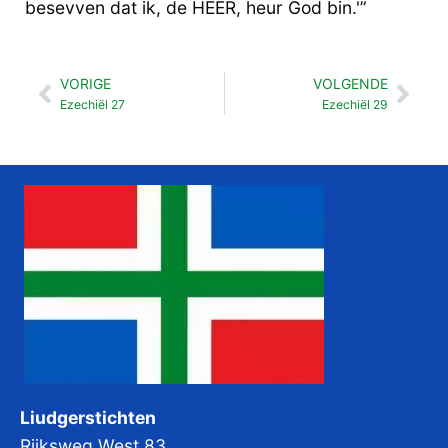
besevven dat ik, de HEER, heur God bin.'”
VORIGE
VOLGENDE
Vorige
Vol
Ezechiël 27
Ezechiël 29
Liudgerstichten
Rijksweg West 83