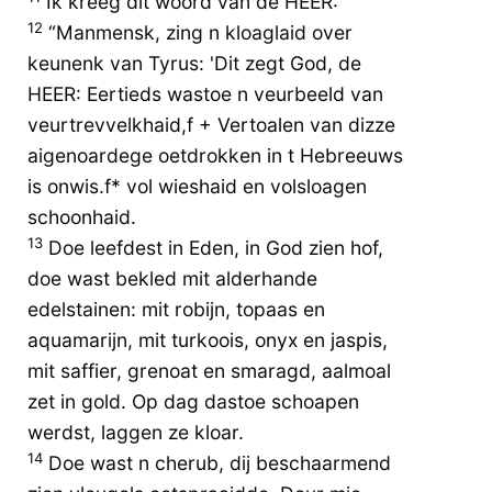
Ik kreeg dit woord van de HEER:
12
“Manmensk, zing n kloaglaid over
keunenk van Tyrus: 'Dit zegt God, de
HEER: Eertieds wastoe n veurbeeld van
veurtrevvelkhaid,f + Vertoalen van dizze
aigenoardege oetdrokken in t Hebreeuws
is onwis.f* vol wieshaid en volsloagen
schoonhaid.
13
Doe leefdest in Eden, in God zien hof,
doe wast bekled mit alderhande
edelstainen: mit robijn, topaas en
aquamarijn, mit turkoois, onyx en jaspis,
mit saffier, grenoat en smaragd, aalmoal
zet in gold. Op dag dastoe schoapen
werdst, laggen ze kloar.
14
Doe wast n cherub, dij beschaarmend