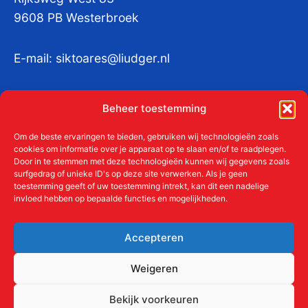
9608 PB Westerbroek
E-mail:
siktoares@liudger.nl
IBAN NL 48 INGB 0003 184345 tnv
Beheer toestemming
Liudgerstichten
KvKnr:
41011712
Om de beste ervaringen te bieden, gebruiken wij technologieën zoals
cookies om informatie over je apparaat op te slaan en/of te raadplegen.
Door in te stemmen met deze technologieën kunnen wij gegevens zoals
surfgedrag of unieke ID's op deze site verwerken. Als je geen
toestemming geeft of uw toestemming intrekt, kan dit een nadelige
Meer over de Liudgerstichten
invloed hebben op bepaalde functies en mogelijkheden.
Geschiedenis
Aanmelden als donateur
Accepteren
ANBI
Beleidsplan
Weigeren
Contact
Bekijk voorkeuren
Links