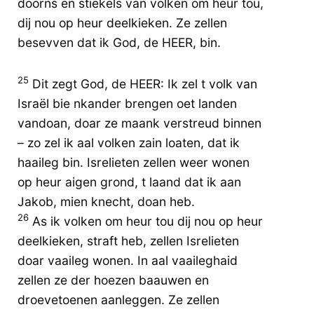
doorns en stiekels van volken om heur tou,
dij nou op heur deelkieken. Ze zellen
besevven dat ik God, de HEER, bin.
25
Dit zegt God, de HEER: Ik zel t volk van
Israël bie nkander brengen oet landen
vandoan, doar ze maank verstreud binnen
– zo zel ik aal volken zain loaten, dat ik
haaileg bin. Isrelieten zellen weer wonen
op heur aigen grond, t laand dat ik aan
Jakob, mien knecht, doan heb.
26
As ik volken om heur tou dij nou op heur
deelkieken, straft heb, zellen Isrelieten
doar vaaileg wonen. In aal vaaileghaid
zellen ze der hoezen baauwen en
droevetoenen aanleggen. Ze zellen