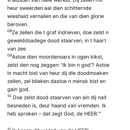
heur sweerden aal dien schitternde
wieshaid vernailen en die van dien glorie
beroven.
08
Ze zellen die t graf indrieven, doe zelst n
gewelddoadege dood staarven, in t haart
van zee.
09
Astoe dien moordenoars in ogen kikst,
zelst den nog zeggen: 'Ik bin n god'? Astoe
in macht bist van heur dij die doodmoaken
zellen, zel blieken dastoe n mensk bist en
gain god.
10
Doe zelst dood staarven van ain dij nait
besneden is, deur haand van vremden. Ik
heb sproken – dat zegt God, de HEER.'”
11