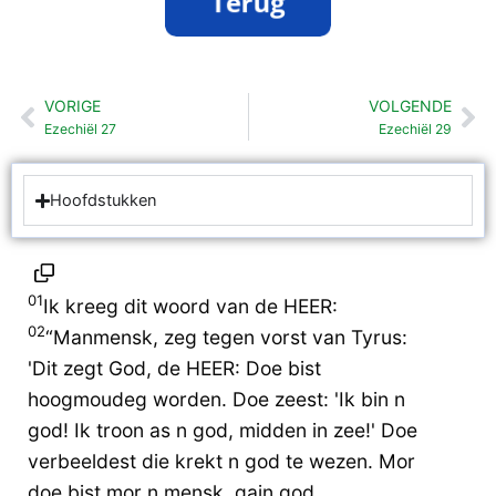
VORIGE
VOLGENDE
Vorige
Vo
Ezechiël 27
Ezechiël 29
Hoofdstukken
01
Ik kreeg dit woord van de HEER:
02
“Manmensk, zeg tegen vorst van Tyrus:
'Dit zegt God, de HEER: Doe bist
hoogmoudeg worden. Doe zeest: 'Ik bin n
god! Ik troon as n god, midden in zee!' Doe
verbeeldest die krekt n god te wezen. Mor
doe bist mor n mensk, gain god.