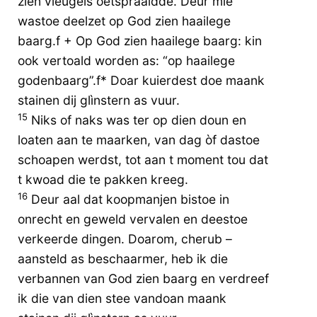
zien vleugels oetspraaidde. Deur mie
wastoe deelzet op God zien haailege
baarg.f + Op God zien haailege baarg: kin
ook vertoald worden as: “op haailege
godenbaarg”.f* Doar kuierdest doe maank
stainen dij glìnstern as vuur.
15
Niks of naks was ter op dien doun en
loaten aan te maarken, van dag òf dastoe
schoapen werdst, tot aan t moment tou dat
t kwoad die te pakken kreeg.
16
Deur aal dat koopmanjen bistoe in
onrecht en geweld vervalen en deestoe
verkeerde dingen. Doarom, cherub –
aansteld as beschaarmer, heb ik die
verbannen van God zien baarg en verdreef
ik die van dien stee vandoan maank