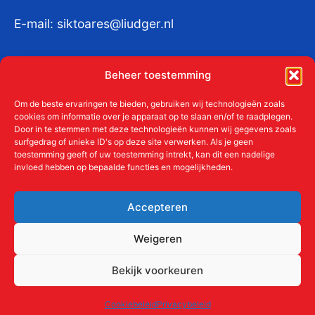
E-mail:
siktoares@liudger.nl
IBAN NL 48 INGB 0003 184345 tnv
Beheer toestemming
Liudgerstichten
KvKnr:
41011712
Om de beste ervaringen te bieden, gebruiken wij technologieën zoals
cookies om informatie over je apparaat op te slaan en/of te raadplegen.
Door in te stemmen met deze technologieën kunnen wij gegevens zoals
surfgedrag of unieke ID's op deze site verwerken. Als je geen
toestemming geeft of uw toestemming intrekt, kan dit een nadelige
Meer over de Liudgerstichten
invloed hebben op bepaalde functies en mogelijkheden.
Geschiedenis
Aanmelden als donateur
Accepteren
ANBI
Beleidsplan
Weigeren
Contact
Bekijk voorkeuren
Links
Cookiebeleid
Privacybeleid