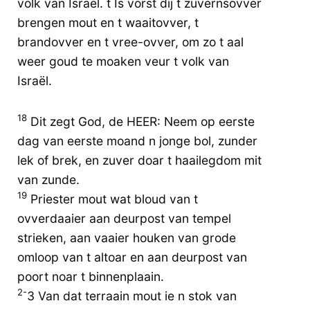
volk van Israël. t Is vorst dij t zuvernsovver
brengen mout en t waaitovver, t
brandovver en t vree-ovver, om zo t aal
weer goud te moaken veur t volk van
Israël.
18
Dit zegt God, de HEER: Neem op eerste
dag van eerste moand n jonge bol, zunder
lek of brek, en zuver doar t haailegdom mit
van zunde.
19
Priester mout wat bloud van t
ovverdaaier aan deurpost van tempel
strieken, aan vaaier houken van grode
omloop van t altoar en aan deurpost van
poort noar t binnenplaain.
2-
3 Van dat terraain mout ie n stok van