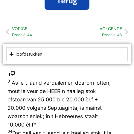
VORIGE
VOLGENDE
Vorige
Vo
Ezechiël 44
Ezechiël 46
Hoofdstukken
01
As ie t laand verdailen en doarom lötten,
mout ie veur de HEER n haaileg stok
ofstoan van 25.000 bie 20.000 èl.f +
20.000 volgens Septuaginta, is mainst
woarschienlek; in t Hebreeuws staait
10.000 èl.f*
04
Dat dail van t laand is n haaileg stok. t Is