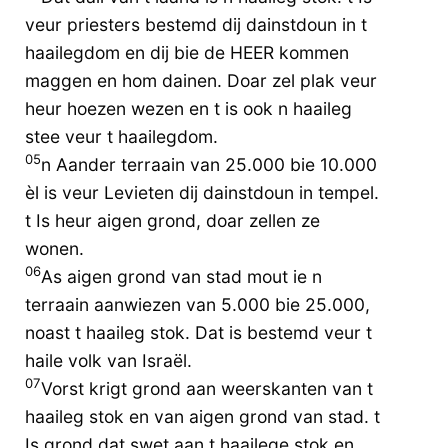
veur priesters bestemd dij dainstdoun in t
haailegdom en dij bie de HEER kommen
maggen en hom dainen. Doar zel plak veur
heur hoezen wezen en t is ook n haaileg
stee veur t haailegdom.
05
n Aander terraain van 25.000 bie 10.000
èl is veur Levieten dij dainstdoun in tempel.
t Is heur aigen grond, doar zellen ze
wonen.
06
As aigen grond van stad mout ie n
terraain aanwiezen van 5.000 bie 25.000,
noast t haaileg stok. Dat is bestemd veur t
haile volk van Israël.
07
Vorst krigt grond aan weerskanten van t
haaileg stok en van aigen grond van stad. t
Is grond dat swet aan t haailege stok en