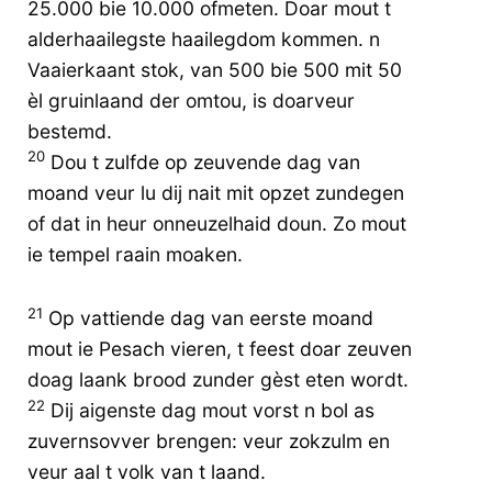
25.000 bie 10.000 ofmeten. Doar mout t
alderhaailegste haailegdom kommen. n
Vaaierkaant stok, van 500 bie 500 mit 50
èl gruinlaand der omtou, is doarveur
bestemd.
20
Dou t zulfde op zeuvende dag van
moand veur lu dij nait mit opzet zundegen
of dat in heur onneuzelhaid doun. Zo mout
ie tempel raain moaken.
21
Op vattiende dag van eerste moand
mout ie Pesach vieren, t feest doar zeuven
doag laank brood zunder gèst eten wordt.
22
Dij aigenste dag mout vorst n bol as
zuvernsovver brengen: veur zokzulm en
veur aal t volk van t laand.