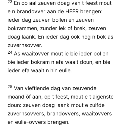
23
En op aal zeuven doag van t feest mout
e n brandovver aan de HEER brengen:
ieder dag zeuven bollen en zeuven
bokrammen, zunder lek of brek, zeuven
doag laank. En ieder dag ook nog n bok as
zuvernsovver.
24
As waaitovver mout ie bie ieder bol en
bie ieder bokram n efa waait doun, en bie
ieder efa waait n hin eulie.
25
Van vieftiende dag van zeuvende
moand òf aan, op t feest, mout e t aigenste
doun: zeuven doag laank mout e zulfde
zuvernsovvers, brandovvers, waaitovvers
en eulie-ovvers brengen.