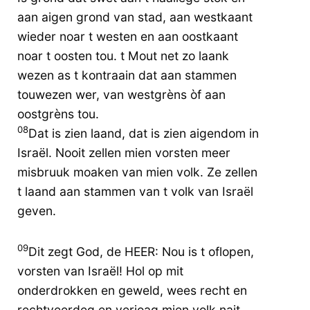
aan aigen grond van stad, aan westkaant
wieder noar t westen en aan oostkaant
noar t oosten tou. t Mout net zo laank
wezen as t kontraain dat aan stammen
touwezen wer, van westgrèns òf aan
oostgrèns tou.
08
Dat is zien laand, dat is zien aigendom in
Israël. Nooit zellen mien vorsten meer
misbruuk moaken van mien volk. Ze zellen
t laand aan stammen van t volk van Israël
geven.
09
Dit zegt God, de HEER: Nou is t oflopen,
vorsten van Israël! Hol op mit
onderdrokken en geweld, wees recht en
rechtveerdeg en verjoag mien volk nait