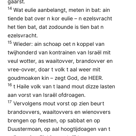
gaarst.
14
Wat eulie aanbelangt, meten in bat: ain
tiende bat over n kor eulie – n ezelsvracht
het tien bat, dat zodounde is tien bat n
ezelsvracht.
15
Wieder: ain schoap oet n koppel van
twijhonderd van kontrainen van Israël mit
veul wotter, as waaitovver, brandovver en
vree-ovver, doar t volk t aal weer mit
goudmoaken kin – zegt God, de HEER.
16
t Haile volk van t laand mout dizze lasten
aan vorst van Israël ofdroagen.
17
Vervolgens mout vorst op zien beurt
brandovvers, waaitovvers en wienovvers
brengen op feesten, op sabbat en op
Duustermoan, op aal hoogtijdoagen van t