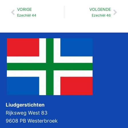
VORIGE
VOLGENDE
Vorige
Vol
Ezechiël 44
Ezechiël 46
Liudgerstichten
Rijksweg West 83
9608 PB Westerbroek