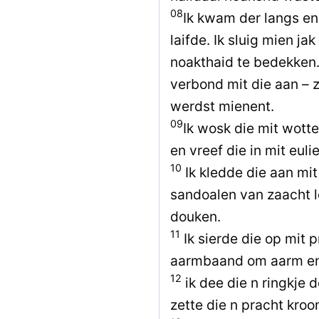
08
Ik kwam der langs en
laifde. Ik sluig mien ja
noakthaid te bedekken.
verbond mit die aan – 
werdst mienent.
09
Ik wosk die mit wotte
en vreef die in mit eulie
10
Ik kledde die aan mi
sandoalen van zaacht l
douken.
11
Ik sierde die op mit 
aarmbaand om aarm en 
12
ik dee die n ringkje 
zette die n pracht kroo