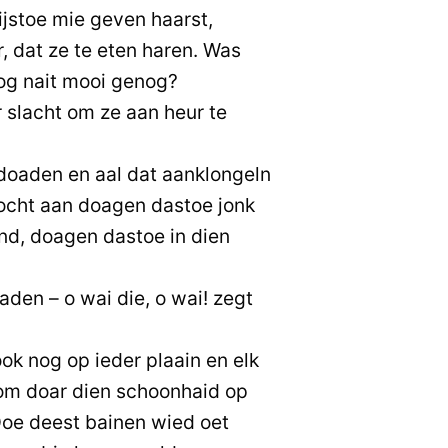
jstoe mie geven haarst,
, dat ze te eten haren. Was
nog nait mooi genog?
 slacht om ze aan heur te
ldoaden en aal dat aanklongeln
ocht aan doagen dastoe jonk
nd, doagen dastoe in dien
den – o wai die, o wai! zegt
k nog op ieder plaain en elk
 om doar dien schoonhaid op
Doe deest bainen wied oet