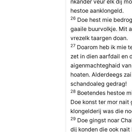
nkander veur elk dij m
hestoe aanklongeld.
26
Doe hest mie bedroge
gaaile buurvolkje. Mit 
vrezelk taargen doan.
27
Doarom heb ik mie te
zet in dien aarfdail en
aigenmachteghaid van Fi
hoaten. Alderdeegs za
schandoaleg gedrag!
28
Boetendes hestoe mi
Doe konst ter mor nait 
klongelderij was die n
29
Doe gingst noar Chal
dij konden die ook nai