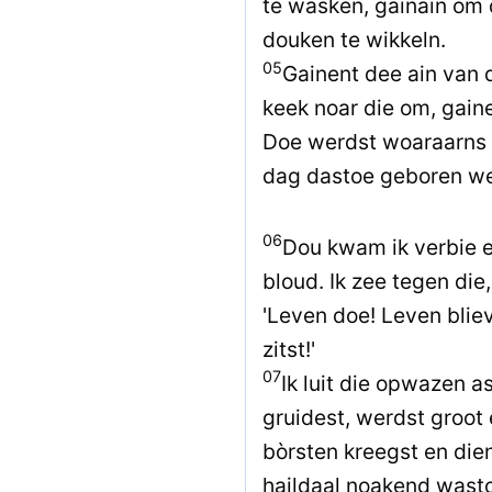
te wasken, gainain om di
douken te wikkeln.
05
Gainent dee ain van d
keek noar die om, gain
Doe werdst woaraarns 
dag dastoe geboren wer
06
Dou kwam ik verbie en
bloud. Ik zee tegen die
'Leven doe! Leven blie
zitst!'
07
Ik luit die opwazen a
gruidest, werdst groot
bòrsten kreegst en die
haildaal noakend wast