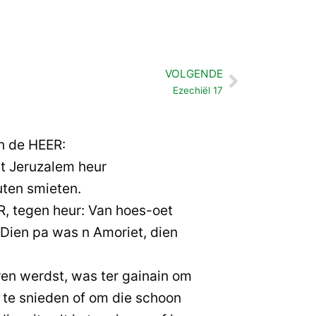
VOLGENDE
Volgende
Ezechiël 17
an de HEER:
t Jeruzalem heur
ten smieten.
R, tegen heur: Van hoes-oet
 Dien pa was n Amoriet, dien
en werdst, was ter gainain om
 te snieden of om die schoon