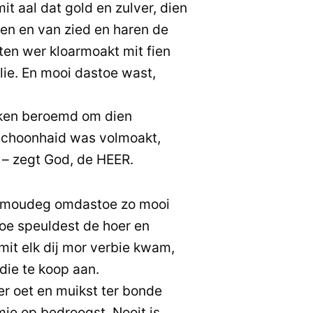
it aal dat gold en zulver, dien
nen en van zied en haren de
ten wer kloarmoakt mit fien
lie. En mooi dastoe wast,
lken beroemd om dien
 schoonhaid was volmoakt,
 – zegt God, de HEER.
rmoudeg omdastoe zo mooi
oe speuldest de hoer en
mit elk dij mor verbie kwam,
die te koop aan.
er oet en muikst ter bonde
ie op bedroogst. Nooit is