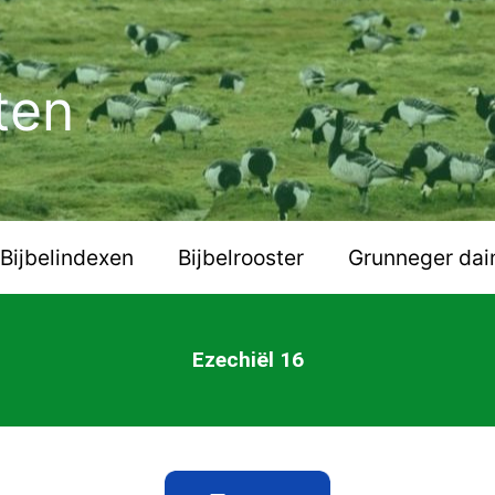
ten
Bijbelindexen
Bijbelrooster
Grunneger dai
Ezechiël 16