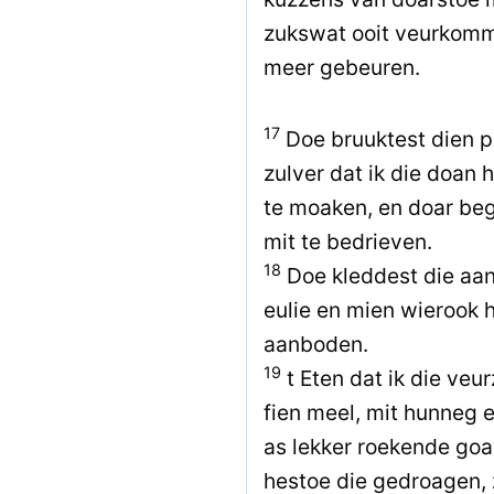
zukswat ooit veurkomm
meer gebeuren.
17
Doe bruuktest dien p
zulver dat ik die doan 
te moaken, en doar beg
mit te bedrieven.
18
Doe kleddest die aan
eulie en mien wierook 
aanboden.
19
t Eten dat ik die veu
fien meel, mit hunneg 
as lekker roekende go
hestoe die gedroagen, 