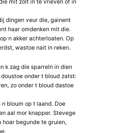
e mit zolt in te vrieven of in
ij dingen veur die, gainent
ent haar omdenken mit die.
op n akker achterloaten. Op
dst, wastoe nait in reken.
 k zag die sparreln in dien
, doustoe onder t bloud zatst:
ven, zo onder t bloud dastoe
s n bloum op t laand. Doe
 en aal mor knapper. Stevege
n hoar begunde te gruien,
oe.