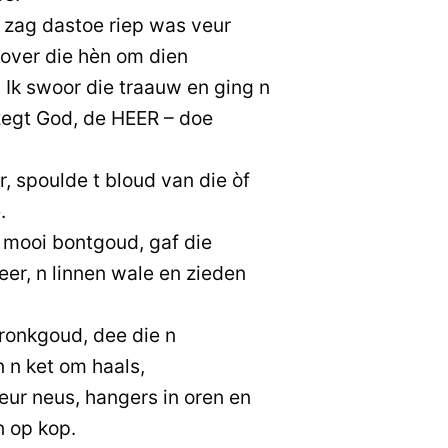
 zag dastoe riep was veur
k over die hèn om dien
 Ik swoor die traauw en ging n
zegt God, de HEER – doe
r, spoulde t bloud van die òf
.
t mooi bontgoud, gaf die
eer, n linnen wale en zieden
pronkgoud, dee die n
n ket om haals,
deur neus, hangers in oren en
n op kop.