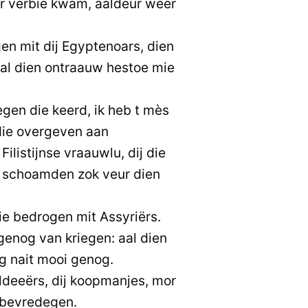
or verbie kwam, aaldeur weer
n mit dij Egyptenoars, dien
aal dien ontraauw hestoe mie
gen die keerd, ik heb t mès
 die overgeven aan
listijnse vraauwlu, dij die
i schoamden zok veur dien
e bedrogen mit Assyriërs.
genog van kriegen: aal dien
og nait mooi genog.
deeërs, dij koopmanjes, mor
t bevredegen.