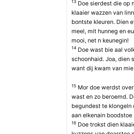
13
Doe sierdest die op m
klaaier wazzen van lin
bontste kleuren. Dien e
meel, mit hunneg en eu
mooi, net n keunegin!
14
Doe wast bie aal vo
schoonhaid. Joa, dien
want dij kwam van mie
15
Mor doe werdst ove
wast en zo beroemd. D
begundest te klongeln 
aan elkenain boodstoe 
16
Doe trokst dien klaai
kuzzens van doarstoe m