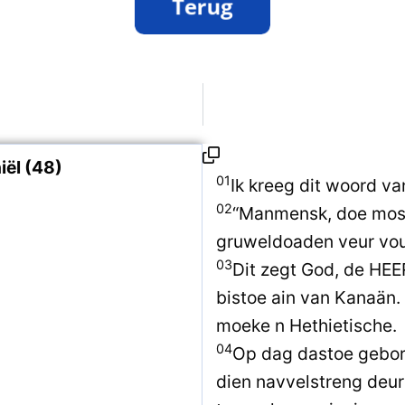
ël (48)
01
Ik kreeg dit woord v
02
“Manmensk, doe mos
gruweldoaden veur vou
03
Dit zegt God, de HEE
bistoe ain van Kanaän.
moeke n Hethietische.
04
Op dag dastoe gebor
dien navvelstreng deur