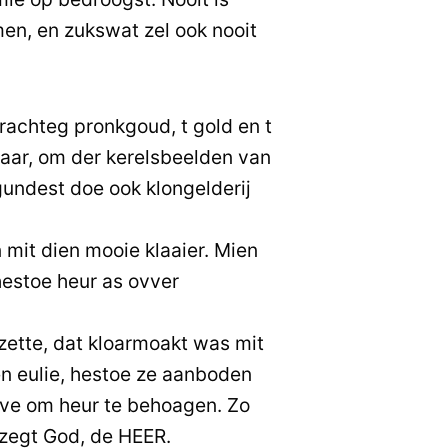
en, en zukswat zel ook nooit
rachteg pronkgoud, t gold en t
haar, om der kerelsbeelden van
undest doe ook klongelderij
 mit dien mooie klaaier. Mien
hestoe heur as ovver
rzette, dat kloarmoakt was mit
en eulie, hestoe ze aanboden
ave om heur te behoagen. Zo
zegt God, de HEER.