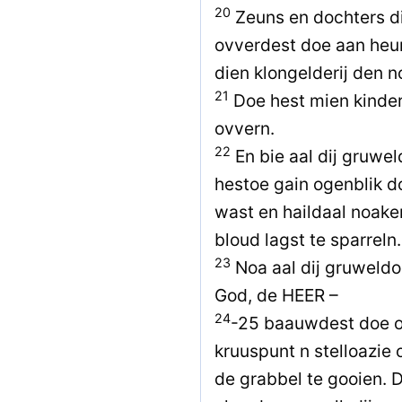
20
Zeuns en dochters di
ovverdest doe aan heur
dien klongelderij den 
21
Doe hest mien kinder
ovvern.
22
En bie aal dij gruwe
hestoe gain ogenblik d
wast en haildaal noake
bloud lagst te sparreln.
23
Noa aal dij gruweldoa
God, de HEER –
24
-25 baauwdest doe oo
kruuspunt n stelloazie
de grabbel te gooien. 