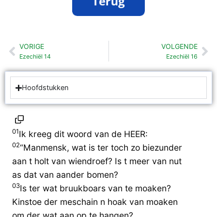
VORIGE
VOLGENDE
Vorige
Vo
Ezechiël 14
Ezechiël 16
Hoofdstukken
01
Ik kreeg dit woord van de HEER:
02
“Manmensk, wat is ter toch zo biezunder
aan t holt van wiendroef? Is t meer van nut
as dat van aander bomen?
03
Is ter wat bruukboars van te moaken?
Kinstoe der meschain n hoak van moaken
om der wat aan op te hangen?