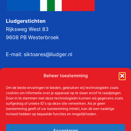
Liudgerstichten
Rijksweg West 83
9608 PB Westerbroek
E-mail:
siktoares@liudger.nl
IBAN NL 48 INGB 0003 184345 tnv
Beheer toestemming
Liudgerstichten
KvKnr:
41011712
Om de beste ervaringen te bieden, gebruiken wij technologieën zoals
cookies om informatie over je apparaat op te slaan en/of te raadplegen.
Door in te stemmen met deze technologieën kunnen wij gegevens zoals
surfgedrag of unieke ID's op deze site verwerken. Als je geen
toestemming geeft of uw toestemming intrekt, kan dit een nadelige
Meer over de Liudgerstichten
invloed hebben op bepaalde functies en mogelijkheden.
Geschiedenis
Aanmelden als donateur
Accepteren