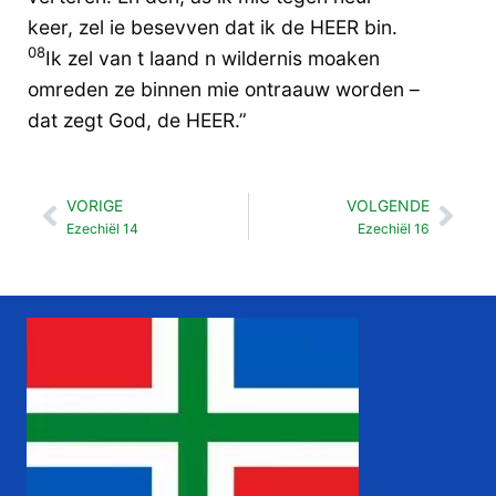
keer, zel ie besevven dat ik de HEER bin.
08
Ik zel van t laand n wildernis moaken
omreden ze binnen mie ontraauw worden –
dat zegt God, de HEER.”
VORIGE
VOLGENDE
Vorige
Vol
Ezechiël 14
Ezechiël 16