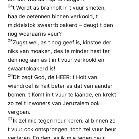
04
t Wordt as branholt in t vuur smeten,
baaide oetènnen binnen verkoold, t
middelstok swaartbloakerd – deugt t den
nog woaraarns veur?
05
Zugst wel, as t nog geef is, kinstoe der
niks van moaken, des te minder hest ter
den nog aan as t in t vuur verkoold en
swaartbloakerd is!
06
Dit zegt God, de HEER: t Holt van
wiendroef is nait beter as dat van aander
bomen. t Komt in t vuur te laande, en krekt
zo zel t inwoners van Jeruzalem ook
vergoan.
07
Ik zel mie tegen heur keren: al binnen ze
t vuur ook ontsprongen, toch zel vuur heur
verteren. En den, as ik mie tegen heur