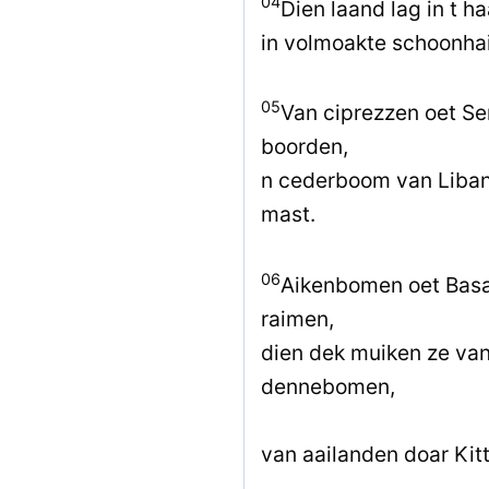
04
Dien laand lag in t ha
in volmoakte schoonha
05
Van ciprezzen oet S
boorden,
n cederboom van Liban
mast.
06
Aikenbomen oet Basa
raimen,
dien dek muiken ze van 
dennebomen,
van aailanden doar Kit