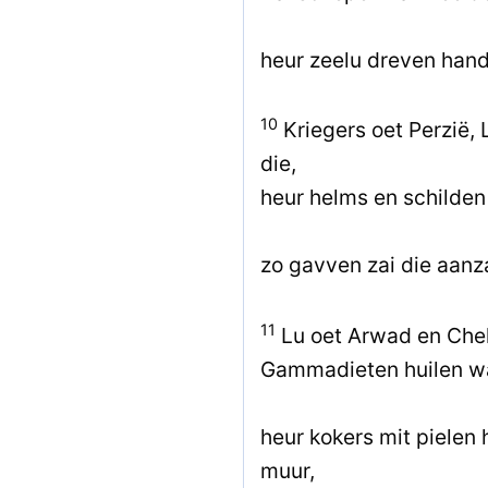
heur zeelu dreven hande
10
Kriegers oet Perzië, 
die,
heur helms en schilden
zo gavven zai die aanz
11
Lu oet Arwad en Che
Gammadieten huilen wa
heur kokers mit pielen 
muur,