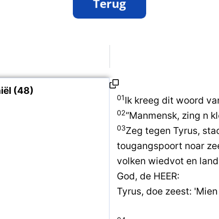
ël (48)
01
Ik kreeg dit woord v
02
“Manmensk, zing n kl
03
Zeg tegen Tyrus, stad
tougangspoort noar zee
volken wiedvot en land
God, de HEER:
Tyrus, doe zeest: 'Mien