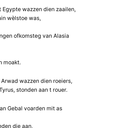
t Egypte wazzen dien zaailen,
ain wèlstoe was,
ngen ofkomsteg van Alasia
n moakt.
 Arwad wazzen dien roeiers,
Tyrus, stonden aan t rouer.
an Gebal voarden mit as
eden die aan,