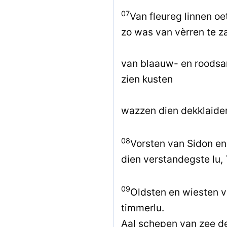
07
Van fleureg linnen oe
zo was van vèrren te z
van blaauw- en roodsa
zien kusten
wazzen dien dekklaide
08
Vorsten van Sidon en
dien verstandegste lu, 
09
Oldsten en wiesten v
timmerlu.
Aal schepen van zee d