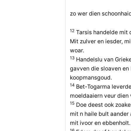
zo wer dien schoonhai
12
Tarsis handelde mit 
Mit zulver en iesder, m
woar.
13
Handelslu van Griek
gavven die sloaven en 
koopmansgoud.
14
Bet-Togarma leverde
moeldaaiern veur dien 
15
Doe deest ook zoake
mit n haile bult aander
mit ivoor en ebbenholt.
16