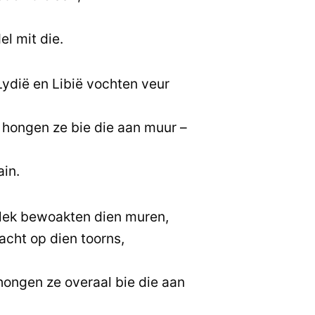
l mit die.
Lydië en Libië vochten veur
 hongen ze bie die aan muur –
ain.
lek bewoakten dien muren,
cht op dien toorns,
hongen ze overaal bie die aan