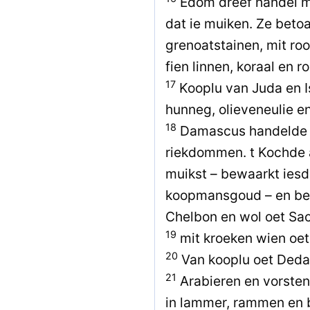
Edom dreef handel m
dat ie muiken. Ze beto
grenoatstainen, mit ro
fien linnen, koraal en r
17
Kooplu van Juda en Is
hunneg, olieveneulie e
18
Damascus handelde m
riekdommen. t Kochde 
muikst – bewaarkt iesd
koopmansgoud – en bet
Chelbon en wol oet Sac
19
mit kroeken wien oet 
20
Van kooplu oet Deda
21
Arabieren en vorsten
in lammer, rammen en 