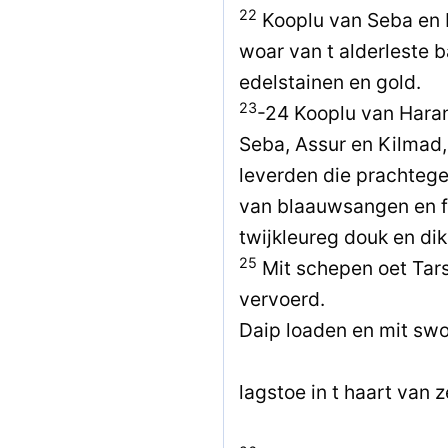
22
Kooplu van Seba en 
woar van t alderleste 
edelstainen en gold.
23
-24 Kooplu van Haran
Seba, Assur en Kilmad,
leverden die prachtege
van blaauwsangen en f
twijkleureg douk en di
25
Mit schepen oet Tar
vervoerd.
Daip loaden en mit swo
lagstoe in t haart van z