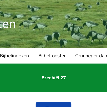
ten
Bijbelindexen
Bijbelrooster
Grunneger dai
Ezechiël 27