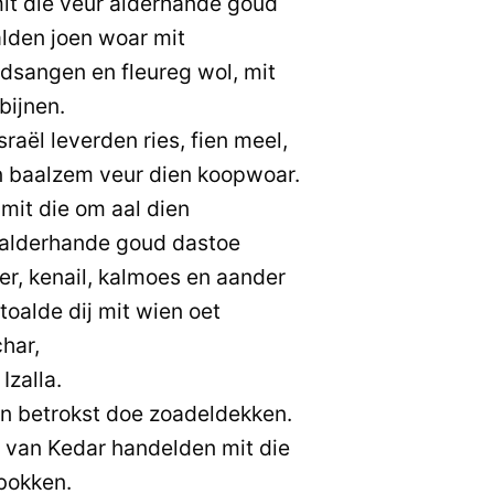
it die veur alderhande goud
alden joen woar mit
odsangen en fleureg wol, mit
obijnen.
raël leverden ries, fien meel,
n baalzem veur dien koopwoar.
it die om aal dien
alderhande goud dastoe
er, kenail, kalmoes en aander
oalde dij mit wien oet
har,
Izalla.
n betrokst doe zoadeldekken.
 van Kedar handelden mit die
bokken.