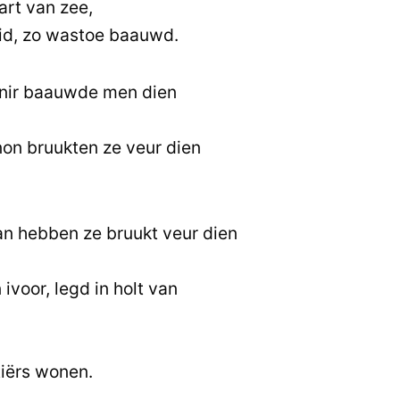
art van zee,
id, zo wastoe baauwd.
enir baauwde men dien
on bruukten ze veur dien
n hebben ze bruukt veur dien
ivoor, legd in holt van
tiërs wonen.