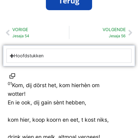
VORIGE
VOLGENDE
Vorige
Vo
Jesaja 54
Jesaja 56
Hoofdstukken
01
Kom, dij dörst het, kom hierhèn om
wotter!
En ie ook, dij gain sènt hebben,
kom hier, koop koorn en eet, t kost niks,
drink wien en melk, altmoal vergees!