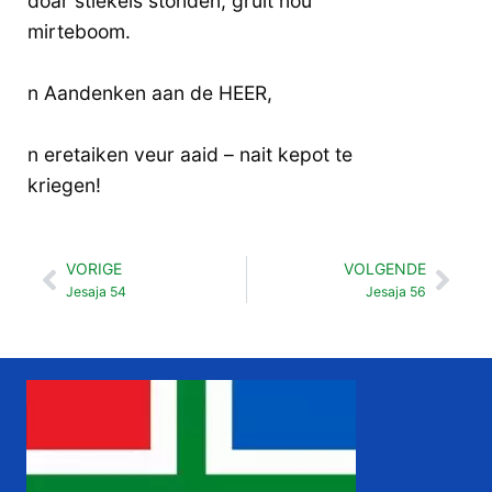
doar stiekels stonden, gruit nou
mirteboom.
n Aandenken aan de HEER,
n eretaiken veur aaid – nait kepot te
kriegen!
VORIGE
VOLGENDE
Vorige
Vol
Jesaja 54
Jesaja 56