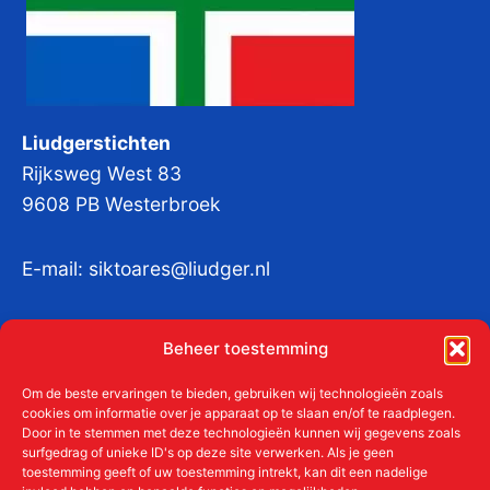
Liudgerstichten
Rijksweg West 83
9608 PB Westerbroek
E-mail:
siktoares@liudger.nl
IBAN NL 48 INGB 0003 184345 tnv
Beheer toestemming
Liudgerstichten
KvKnr:
41011712
Om de beste ervaringen te bieden, gebruiken wij technologieën zoals
cookies om informatie over je apparaat op te slaan en/of te raadplegen.
Door in te stemmen met deze technologieën kunnen wij gegevens zoals
surfgedrag of unieke ID's op deze site verwerken. Als je geen
toestemming geeft of uw toestemming intrekt, kan dit een nadelige
Meer over de Liudgerstichten