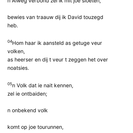
n Aiweg verbond zel ik mit joe sloeten,
bewies van traauw dij ik David touzegd
heb.
04
Hom haar ik aansteld as getuge veur
volken,
as heerser en dij t veur t zeggen het over
noatsies.
05
n Volk dat ie nait kennen,
zel ie ontbaiden;
n onbekend volk
komt op joe tourunnen,