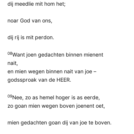
dij meedlie mit hom het;
noar God van ons,
dij rij is mit perdon.
08
Want joen gedachten binnen mienent
nait,
en mien wegen binnen nait van joe –
godssproak van de HEER.
09
Nee, zo as hemel hoger is as eerde,
zo goan mien wegen boven joenent oet,
mien gedachten goan dij van joe te boven.