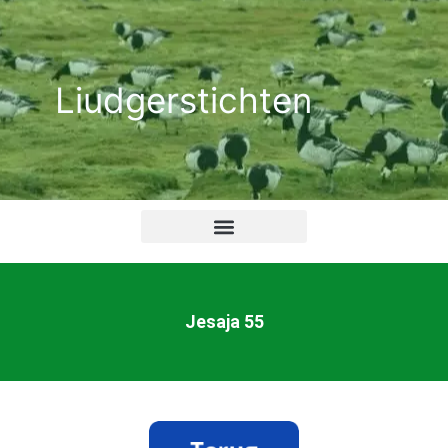
Ga
naar
de
Liudgerstichten
inhoud
Jesaja 55