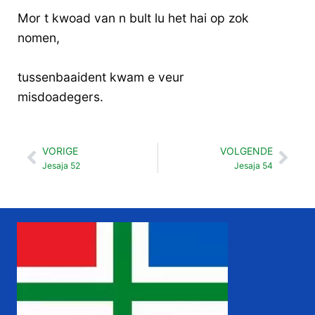
Mor t kwoad van n bult lu het hai op zok
nomen,
tussenbaaident kwam e veur
misdoadegers.
VORIGE
VOLGENDE
Vorige
Vol
Jesaja 52
Jesaja 54