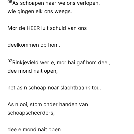
06
As schoapen haar we ons verlopen,
wie gingen elk ons weegs.
Mor de HEER luit schuld van ons
deelkommen op hom.
07
Rinkjevield wer e, mor hai gaf hom deel,
dee mond nait open,
net as n schoap noar slachtbaank tou.
As n ooi, stom onder handen van
schoapscheerders,
dee e mond nait open.