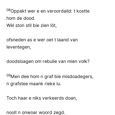
08
Oppakt wer e en veroordaild: t kostte
hom de dood.
Wèl ston stil bie zien löt,
ofsneden as e wer oet t laand van
leventegen,
doodsloagen om rebulie van mien volk?
09
Men dee hom n graf bie misdoadegers,
n grafstee maank rieke lu.
Toch haar e niks verkeerds doan,
nooit n onwoar woord zegd.