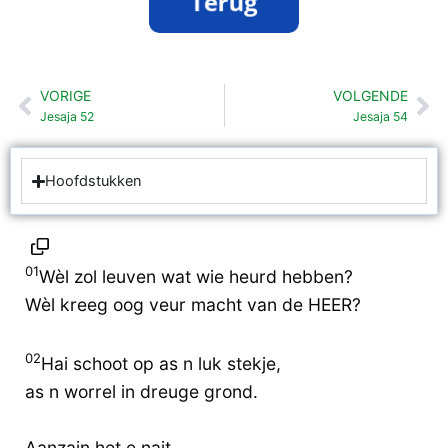
VORIGE
VOLGENDE
Vorige
Vo
Jesaja 52
Jesaja 54
Hoofdstukken
01
Wèl zol leuven wat wie heurd hebben?
Wèl kreeg oog veur macht van de HEER?
02
Hai schoot op as n luk stekje,
as n worrel in dreuge grond.
Aanzain het e nait,