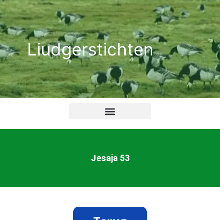
Ga
naar
de
Liudgerstichten
inhoud
Jesaja 53