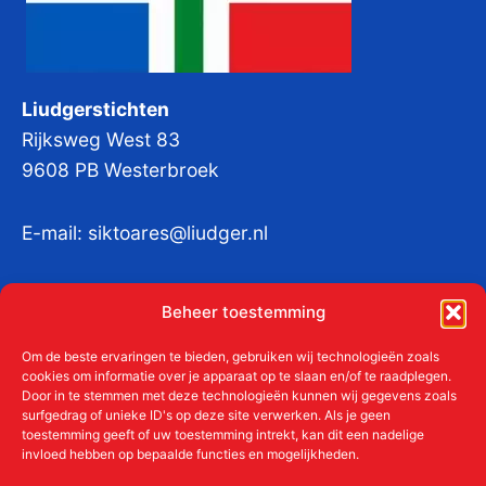
Liudgerstichten
Rijksweg West 83
9608 PB Westerbroek
E-mail:
siktoares@liudger.nl
IBAN NL 48 INGB 0003 184345 tnv
Beheer toestemming
Liudgerstichten
KvKnr:
41011712
Om de beste ervaringen te bieden, gebruiken wij technologieën zoals
cookies om informatie over je apparaat op te slaan en/of te raadplegen.
Door in te stemmen met deze technologieën kunnen wij gegevens zoals
surfgedrag of unieke ID's op deze site verwerken. Als je geen
toestemming geeft of uw toestemming intrekt, kan dit een nadelige
Meer over de Liudgerstichten
invloed hebben op bepaalde functies en mogelijkheden.
Geschiedenis