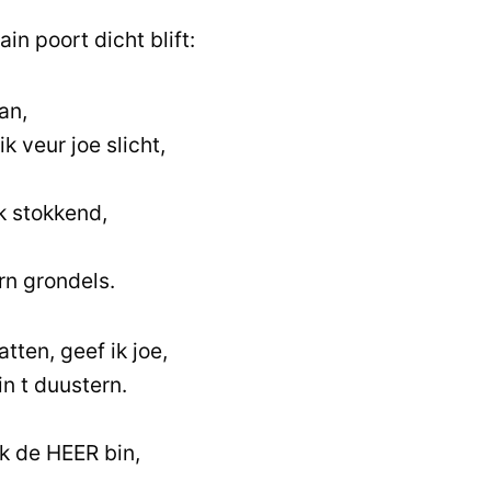
in poort dicht blift:
an,
k veur joe slicht,
k stokkend,
rn grondels.
tten, geef ik joe,
n t duustern.
ik de HEER bin,