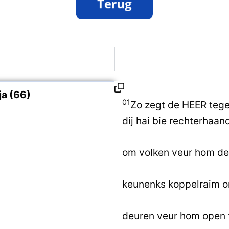
a (66)
01
Zo zegt de HEER tegen
dij hai bie rechterhaan
om volken veur hom dee
keunenks koppelraim om
deuren veur hom open 