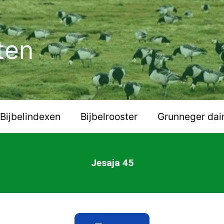
ten
Bijbelindexen
Bijbelrooster
Grunneger dai
Jesaja 45