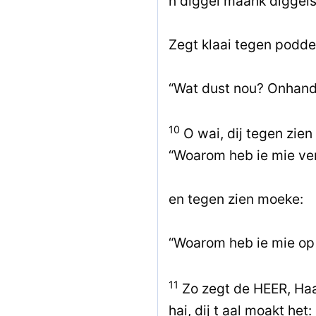
n diggel maank diggels
Zegt klaai tegen podde
“Wat dust nou? Onhande
10
O wai, dij tegen zien
“Woarom heb ie mie ve
en tegen zien moeke:
“Woarom heb ie mie op
11
Zo zegt de HEER, Haai
hai, dij t aal moakt het: