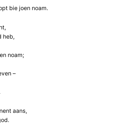
ropt bie joen noam.
t,
d heb,
oen noam;
even –
.
inent aans,
god.