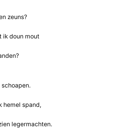
ien zeuns?
t ik doun mout
handen?
 schoapen.
k hemel spand,
 zien legermachten.