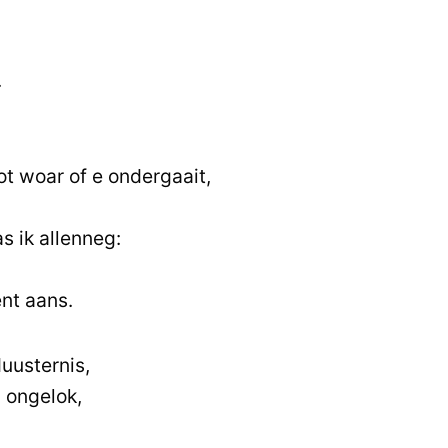
.
t woar of e ondergaait,
as ik allenneg:
ent aans.
duusternis,
 ongelok,