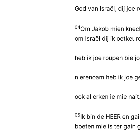
God van Israël, dij joe 
04
Om Jakob mien knech
om Israël dij ik oetkeur
heb ik joe roupen bie j
n erenoam heb ik joe g
ook al erken ie mie nait
05
Ik bin de HEER en ga
boeten mie is ter gain 