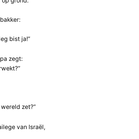
 op grond.
bakker:
g bist ja!”
 pa zegt:
rwekt?”
 wereld zet?”
lege van Israël,