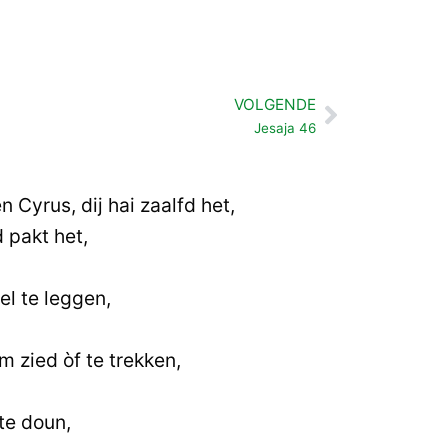
VOLGENDE
Volgende
Jesaja 46
 Cyrus, dij hai zaalfd het,
d pakt het,
l te leggen,
 zied òf te trekken,
te doun,