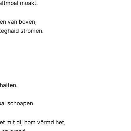
 altmoal moakt.
wen van boven,
teghaid stromen.
haiten.
oal schoapen.
ket mit dij hom vörmd het,