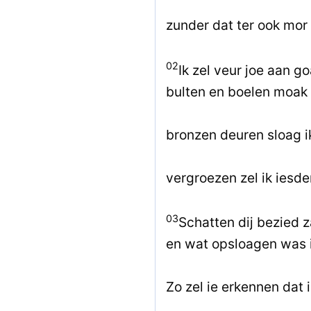
zunder dat ter ook mor a
02
Ik zel veur joe aan go
bulten en boelen moak i
bronzen deuren sloag i
vergroezen zel ik iesde
03
Schatten dij bezied za
en wat opsloagen was i
Zo zel ie erkennen dat 