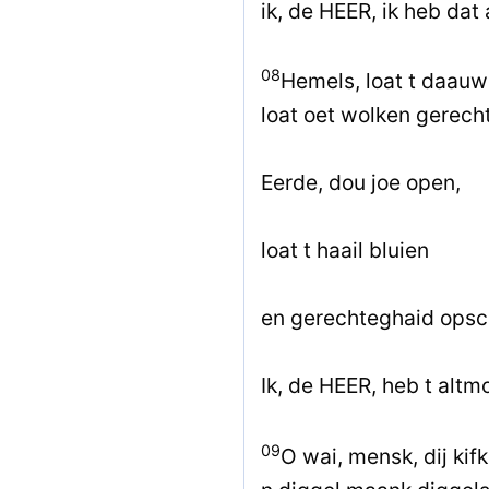
ik, de HEER, ik heb dat
08
Hemels, loat t daau
loat oet wolken gerech
Eerde, dou joe open,
loat t haail bluien
en gerechteghaid opsc
Ik, de HEER, heb t altm
09
O wai, mensk, dij kif