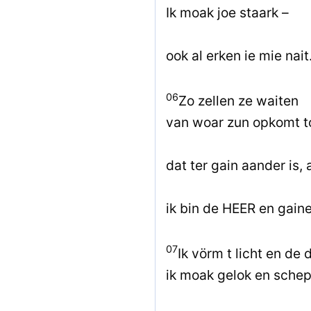
Ik moak joe staark –
ook al erken ie mie nait
06
Zo zellen ze waiten
van woar zun opkomt to
dat ter gain aander is, 
ik bin de HEER en gain
07
Ik vörm t licht en de 
ik moak gelok en schep