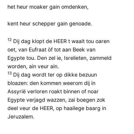
het heur moaker gain omdenken,
kent heur schepper gain genoade.
12
Dij dag klopt de HEER t waait tou oaren
oet, van Eufraat òf tot aan Beek van
Egypte tou. Den zel ie, Isrelieten, zammeld
worden, ain veur ain.
13
Dij dag wordt ter op dikke bezuun
bloazen: den kommen weerom dij in
Assyrië verloren roakt binnen of noar
Egypte verjagd wazzen, zai boegen zok
deel veur de HEER, op haailege baarg in
Jeruzalem.