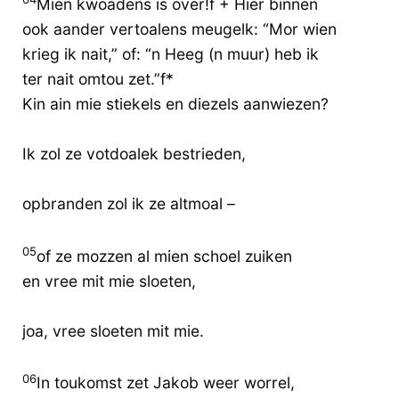
Mien kwoadens is over!f + Hier binnen
ook aander vertoalens meugelk: “Mor wien
krieg ik nait,” of: “n Heeg (n muur) heb ik
ter nait omtou zet.”f*
Kin ain mie stiekels en diezels aanwiezen?
Ik zol ze votdoalek bestrieden,
opbranden zol ik ze altmoal –
05
of ze mozzen al mien schoel zuiken
en vree mit mie sloeten,
joa, vree sloeten mit mie.
06
In toukomst zet Jakob weer worrel,