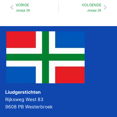
VORIGE
VOLGENDE
Vorige
Vol
Jesaja 26
Jesaja 28
Liudgerstichten
Rijksweg West 83
9608 PB Westerbroek