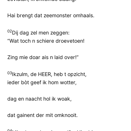
Hai brengt dat zeemonster omhaals.
02
Dij dag zel men zeggen:
“Wat toch n schiere droevetoen!
Zing mie doar ais n laid over!”
03
Ikzulm, de HEER, heb t opzicht,
ieder bòt geef ik hom wotter,
dag en naacht hol ik woak,
dat gainent der mit omknooit.
04