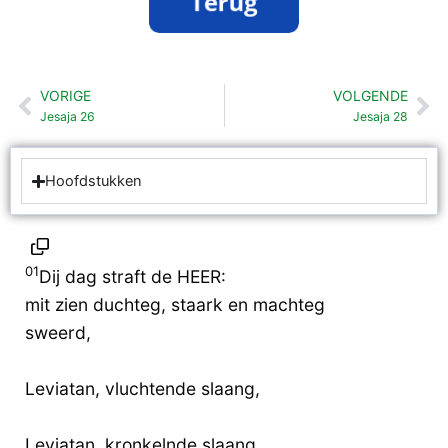
VORIGE
VOLGENDE
Vorige
Vo
Jesaja 26
Jesaja 28
Hoofdstukken
01
Dij dag straft de HEER:
mit zien duchteg, staark en machteg
sweerd,
Leviatan, vluchtende slaang,
Leviatan, kronkelnde slaang.