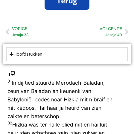
VORIGE
VOLGENDE
Vorige
Vo
Jesaja 38
Jesaja 40
Hoofdstukken
01
In dij tied stuurde Merodach-Baladan,
zeun van Baladan en keunenk van
Babylonië, bodes noar Hizkia mit n braif en
mit kedoos. Hai haar ja heurd van zien
zaikte en beterschop.
02
Hizkia was ter haile blied mit en hai luit
heur zien schathoes zain, zien zulver en