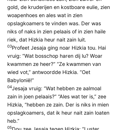
gold, de kruderijen en kostboare eulie, zien
woapenhoes en ales wat in zien
opslagkoamers te vinden was. Der was
niks of naks in zien pelaais of in zien haile
riek, dat Hizkia heur nait zain luit.
03
Profeet Jesaja ging noar Hizkia tou. Hai
vruig: “Wat bosschop haren dij lu? Woar
kwammen ze heer?” “Ze kwammen van
wied vot,” antwoordde Hizkia. “Oet
Babylonië!”
04
Jesaja vruig: “Wat hebben ze aalmoal
zain in joen pelaais?” “Ales wat ter is,” zee
Hizkia, “hebben ze zain. Der is niks in mien
opslagkoamers, dat ik heur nait zain loaten
heb.”
05
Dou zee Jesaja tegen Hizkia: “Luster