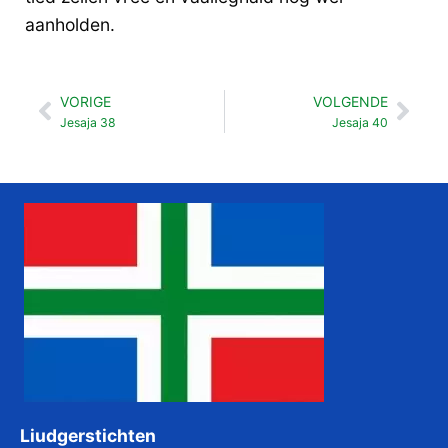
aanholden.
VORIGE
VOLGENDE
Vorige
Vol
Jesaja 38
Jesaja 40
Liudgerstichten