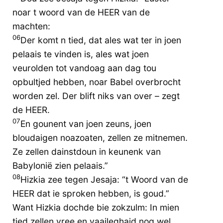
noar t woord van de HEER van de
machten:
06
Der komt n tied, dat ales wat ter in joen
pelaais te vinden is, ales wat joen
veurolden tot vandoag aan dag tou
opbultjed hebben, noar Babel overbrocht
worden zel. Der blift niks van over – zegt
de HEER.
07
En gounent van joen zeuns, joen
bloudaigen noazoaten, zellen ze mitnemen.
Ze zellen dainstdoun in keunenk van
Babylonië zien pelaais.”
08
Hizkia zee tegen Jesaja: “t Woord van de
HEER dat ie sproken hebben, is goud.”
Want Hizkia dochde bie zokzulm: In mien
tied zellen vree en vaaileghaid nog wel