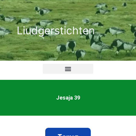
Ga
naar
de
Liudgerstichten
inhoud
Jesaja 39