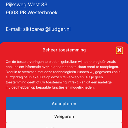
Rijksweg West 83
9608 PB Westerbroek
E-mail:
siktoares@liudger.nl
IBAN NL 48 INGB 0003 184345 tnv
Beheer toestemming
Liudgerstichten
KvKnr:
41011712
Om de beste ervaringen te bieden, gebruiken wij technologieën zoals
cookies om informatie over je apparaat op te slaan en/of te raadplegen.
Door in te stemmen met deze technologieën kunnen wij gegevens zoals
surfgedrag of unieke ID's op deze site verwerken. Als je geen
toestemming geeft of uw toestemming intrekt, kan dit een nadelige
Meer over de Liudgerstichten
invloed hebben op bepaalde functies en mogelijkheden.
Geschiedenis
Aanmelden als donateur
Accepteren
ANBI
Beleidsplan
Weigeren
Contact