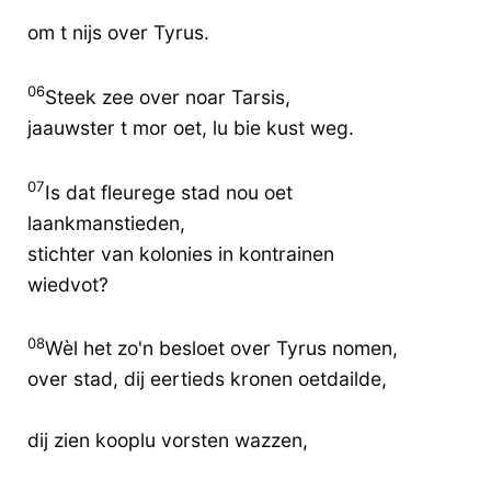
om t nijs over Tyrus.
06
Steek zee over noar Tarsis,
jaauwster t mor oet, lu bie kust weg.
07
Is dat fleurege stad nou oet
laankmanstieden,
stichter van kolonies in kontrainen
wiedvot?
08
Wèl het zo'n besloet over Tyrus nomen,
over stad, dij eertieds kronen oetdailde,
dij zien kooplu vorsten wazzen,