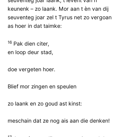
seuventeg joar laank, t levent van n
keunenk – zo laank. Mor aan t èn van dij
seuventeg joar zel t Tyrus net zo vergoan
as hoer in dat taimke:
16
Pak dien citer,
en loop deur stad,
doe vergeten hoer.
Blief mor zingen en speulen
zo laank en zo goud ast kinst:
meschain dat ze nog ais aan die denken!