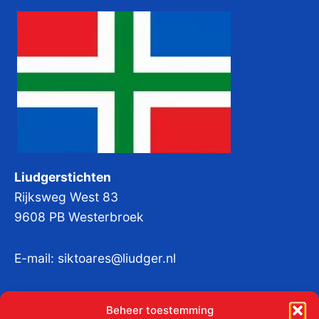
Liudgerstichten
Rijksweg West 83
9608 PB Westerbroek
E-mail:
siktoares@liudger.nl
IBAN NL 48 INGB 0003 184345 tnv
Beheer toestemming