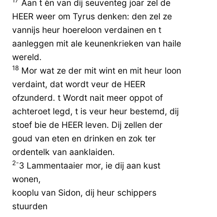
17
Aan t èn van dij seuventeg joar zel de
HEER weer om Tyrus denken: den zel ze
vannijs heur hoereloon verdainen en t
aanleggen mit ale keunenkrieken van haile
wereld.
18
Mor wat ze der mit wint en mit heur loon
verdaint, dat wordt veur de HEER
ofzunderd. t Wordt nait meer oppot of
achteroet legd, t is veur heur bestemd, dij
stoef bie de HEER leven. Dij zellen der
goud van eten en drinken en zok ter
ordentelk van aanklaiden.
2-
3 Lammentaaier mor, ie dij aan kust
wonen,
kooplu van Sidon, dij heur schippers
stuurden