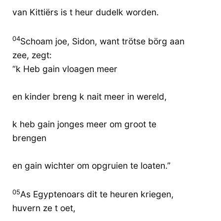
van Kittiërs is t heur dudelk worden.
04
Schoam joe, Sidon, want trötse börg aan
zee, zegt:
“k Heb gain vloagen meer
en kinder breng k nait meer in wereld,
k heb gain jonges meer om groot te
brengen
en gain wichter om opgruien te loaten.”
05
As Egyptenoars dit te heuren kriegen,
huvern ze t oet,