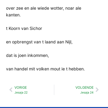
over zee en ale wiede wotter, noar ale
kanten.
t Koorn van Sichor
en opbrengst van t laand aan Nijl,
dat is joen inkommen,
van handel mit volken mout ie t hebben.
VORIGE
VOLGENDE
Vorige
Vol
Jesaja 22
Jesaja 24