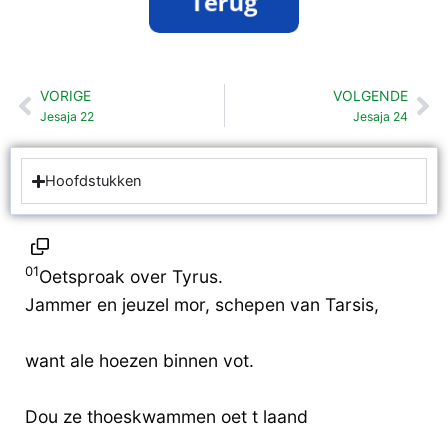
VORIGE
VOLGENDE
Vorige
Vo
Jesaja 22
Jesaja 24
Hoofdstukken
01
Oetsproak over Tyrus.
Jammer en jeuzel mor, schepen van Tarsis,
want ale hoezen binnen vot.
Dou ze thoeskwammen oet t laand