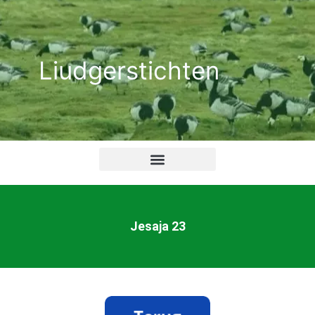
Ga
naar
de
Liudgerstichten
inhoud
Jesaja 23