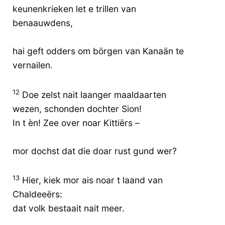
keunenkrieken let e trillen van
benaauwdens,
hai geft odders om börgen van Kanaän te
vernailen.
12
Doe zelst nait laanger maaldaarten
wezen, schonden dochter Sion!
In t èn! Zee over noar Kittiërs –
mor dochst dat die doar rust gund wer?
13
Hier, kiek mor ais noar t laand van
Chaldeeërs:
dat volk bestaait nait meer.