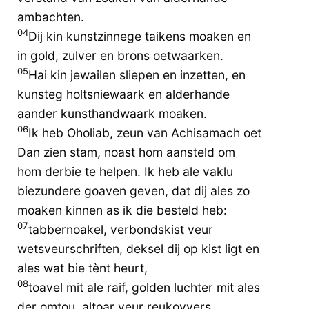
ambachten.
04
Dij kin kunstzinnege taikens moaken en
in gold, zulver en brons oetwaarken.
05
Hai kin jewailen sliepen en inzetten, en
kunsteg holtsniewaark en alderhande
aander kunsthandwaark moaken.
06
Ik heb Oholiab, zeun van Achisamach oet
Dan zien stam, noast hom aansteld om
hom derbie te helpen. Ik heb ale vaklu
biezundere goaven geven, dat dij ales zo
moaken kinnen as ik die besteld heb:
07
tabbernoakel, verbondskist veur
wetsveurschriften, deksel dij op kist ligt en
ales wat bie tènt heurt,
08
toavel mit ale raif, golden luchter mit ales
der omtou, altoar veur reukovvers,