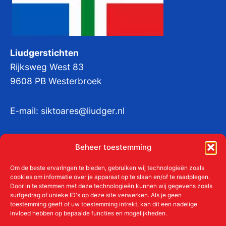
Liudgerstichten
Rijksweg West 83
9608 PB Westerbroek
E-mail:
siktoares@liudger.nl
IBAN NL 48 INGB 0003 184345 tnv
Beheer toestemming
Liudgerstichten
KvKnr:
41011712
Om de beste ervaringen te bieden, gebruiken wij technologieën zoals
cookies om informatie over je apparaat op te slaan en/of te raadplegen.
Door in te stemmen met deze technologieën kunnen wij gegevens zoals
surfgedrag of unieke ID's op deze site verwerken. Als je geen
toestemming geeft of uw toestemming intrekt, kan dit een nadelige
Meer over de Liudgerstichten
invloed hebben op bepaalde functies en mogelijkheden.
Geschiedenis