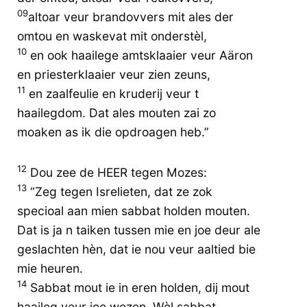
09
altoar veur brandovvers mit ales der
omtou en waskevat mit onderstèl,
10
en ook haailege amtsklaaier veur Aäron
en priesterklaaier veur zien zeuns,
11
en zaalfeulie en kruderij veur t
haailegdom. Dat ales mouten zai zo
moaken as ik die opdroagen heb.”
12
Dou zee de HEER tegen Mozes:
13
“Zeg tegen Isrelieten, dat ze zok
specioal aan mien sabbat holden mouten.
Dat is ja n taiken tussen mie en joe deur ale
geslachten hèn, dat ie nou veur aaltied bie
mie heuren.
14
Sabbat mout ie in eren holden, dij mout
haaileg veur joe wezen. Wèl sabbat