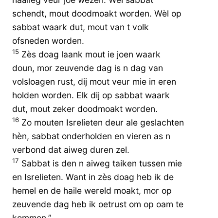
schendt, mout doodmoakt worden. Wèl op
sabbat waark dut, mout van t volk
ofsneden worden.
15
Zès doag laank mout ie joen waark
doun, mor zeuvende dag is n dag van
volsloagen rust, dij mout veur mie in eren
holden worden. Elk dij op sabbat waark
dut, mout zeker doodmoakt worden.
16
Zo mouten Isrelieten deur ale geslachten
hèn, sabbat onderholden en vieren as n
verbond dat aiweg duren zel.
17
Sabbat is den n aiweg taiken tussen mie
en Isrelieten. Want in zès doag heb ik de
hemel en de haile wereld moakt, mor op
zeuvende dag heb ik oetrust om op oam te
kommen.”