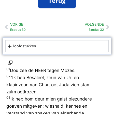
VORIGE
VOLGENDE
Vorige
Vo
Exodus 30
Exodus 32
Hoofdstukken
01
Dou zee de HEER tegen Mozes:
02
“Ik heb Besaleël, zeun van Uri en
klaainzeun van Chur, oet Juda zien stam
zulm oetkozen.
03
Ik heb hom deur mien gaist biezundere
goaven mitgeven: wieshaid, kennes en
verstand van zoaken van alderhande