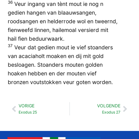
36
Veur ingang van tènt mout ie nog n
gedien hangen van blaauwsangen,
roodsangen en helderrode wol en tweernd,
fienweefd linnen, hailemoal versierd mit
hail fien beduurwaark.
37
Veur dat gedien mout ie vief stoanders
van acaciaholt moaken en dij mit gold
besloagen. Stoanders mouten golden
hoaken hebben en der mouten vief
bronzen voutstokken veur goten worden.
VORIGE
VOLGENDE
Vorige
Vol
Exodus 25
Exodus 27