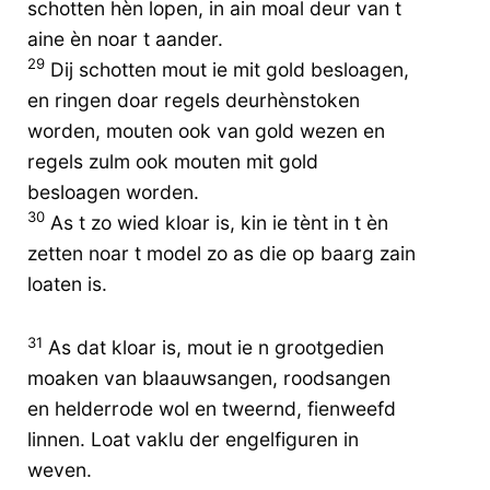
schotten hèn lopen, in ain moal deur van t
aine èn noar t aander.
29
Dij schotten mout ie mit gold besloagen,
en ringen doar regels deurhènstoken
worden, mouten ook van gold wezen en
regels zulm ook mouten mit gold
besloagen worden.
30
As t zo wied kloar is, kin ie tènt in t èn
zetten noar t model zo as die op baarg zain
loaten is.
31
As dat kloar is, mout ie n grootgedien
moaken van blaauwsangen, roodsangen
en helderrode wol en tweernd, fienweefd
linnen. Loat vaklu der engelfiguren in
weven.