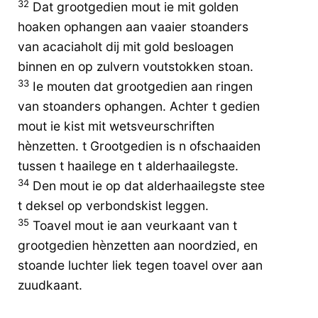
32
Dat grootgedien mout ie mit golden
hoaken ophangen aan vaaier stoanders
van acaciaholt dij mit gold besloagen
binnen en op zulvern voutstokken stoan.
33
Ie mouten dat grootgedien aan ringen
van stoanders ophangen. Achter t gedien
mout ie kist mit wetsveurschriften
hènzetten. t Grootgedien is n ofschaaiden
tussen t haailege en t alderhaailegste.
34
Den mout ie op dat alderhaailegste stee
t deksel op verbondskist leggen.
35
Toavel mout ie aan veurkaant van t
grootgedien hènzetten aan noordzied, en
stoande luchter liek tegen toavel over aan
zuudkaant.