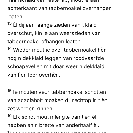
achterkaant van tabbernoakel overhangen
loaten.
13
Èl dij aan laange zieden van t klaid
overschut, kin ie aan weerszieden van
tabbernoakel ofhangen loaten.
14
Wieder mout ie over tabbernoakel hèn
nog n dekklaid leggen van roodvaarfde
schoapevellen mit doar weer n dekklaid
van fien leer overhèn.
15
Ie mouten veur tabbernoakel schotten
van acaciaholt moaken dij rechtop in t èn
zet worden kinnen.
16
Elk schot mout n lengte van tien èl
hebben en n brette van anderhaalf èl.
17