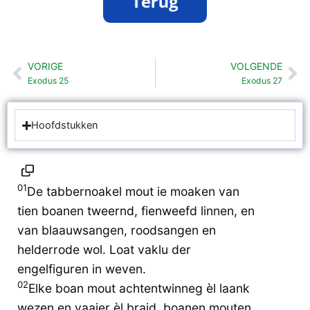
VORIGE
VOLGENDE
Vorige
Vo
Exodus 25
Exodus 27
Hoofdstukken
01
De tabbernoakel mout ie moaken van
tien boanen tweernd, fienweefd linnen, en
van blaauwsangen, roodsangen en
helderrode wol. Loat vaklu der
engelfiguren in weven.
02
Elke boan mout achtentwinneg èl laank
wezen en vaaier èl braid, boanen mouten