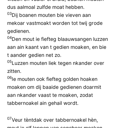
dus aalmoal zulfde moat hebben.
03
Dij boanen mouten bie vieven aan
mekoar vastmoakt worden tot twij grode
gedienen.
04
Den mout ie fiefteg blaauwsangen luzzen
aan ain kaant van t gedien moaken, en bie
t aander gedien net zo.
05
Luzzen mouten liek tegen nkander over
zitten.
06
Ie mouten ook fiefteg golden hoaken
moaken om dij baaide gedienen doarmit
aan nkander vaast te moaken, zodat
tabbernoakel ain gehail wordt.
07
Veur tèntdak over tabbernoakel hèn,
mout ie elf lappen van segehoar moaken.