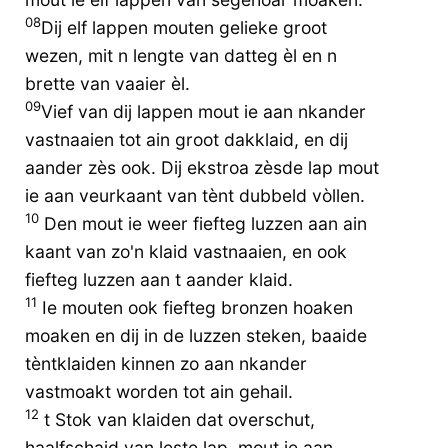
08
Dij elf lappen mouten gelieke groot
wezen, mit n lengte van datteg èl en n
brette van vaaier èl.
09
Vief van dij lappen mout ie aan nkander
vastnaaien tot ain groot dakklaid, en dij
aander zès ook. Dij ekstroa zèsde lap mout
ie aan veurkaant van tènt dubbeld vòllen.
10
Den mout ie weer fiefteg luzzen aan ain
kaant van zo'n klaid vastnaaien, en ook
fiefteg luzzen aan t aander klaid.
11
Ie mouten ook fiefteg bronzen hoaken
moaken en dij in de luzzen steken, baaide
tèntklaiden kinnen zo aan nkander
vastmoakt worden tot ain gehail.
12
t Stok van klaiden dat overschut,
haalfschaid van leste lap, mout ie aan