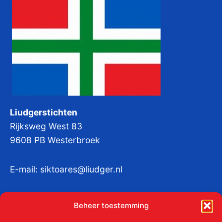
Liudgerstichten
Rijksweg West 83
9608 PB Westerbroek
E-mail:
siktoares@liudger.nl
IBAN NL 48 INGB 0003 184345 tnv
Beheer toestemming
Liudgerstichten