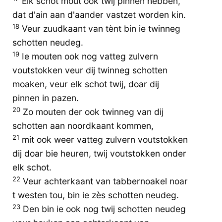
Elk schot mout ook twij pinnen hebben,
dat d'ain aan d'aander vastzet worden kin.
18
Veur zuudkaant van tènt bin ie twinneg
schotten neudeg.
19
Ie mouten ook nog vatteg zulvern
voutstokken veur dij twinneg schotten
moaken, veur elk schot twij, doar dij
pinnen in pazen.
20
Zo mouten der ook twinneg van dij
schotten aan noordkaant kommen,
21
mit ook weer vatteg zulvern voutstokken
dij doar bie heuren, twij voutstokken onder
elk schot.
22
Veur achterkaant van tabbernoakel noar
t westen tou, bin ie zès schotten neudeg.
23
Den bin ie ook nog twij schotten neudeg