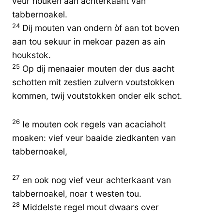
veur houken aan achterkaant van
tabbernoakel.
24
Dij mouten van ondern òf aan tot boven
aan tou sekuur in mekoar pazen as ain
houkstok.
25
Op dij menaaier mouten der dus aacht
schotten mit zestien zulvern voutstokken
kommen, twij voutstokken onder elk schot.
26
Ie mouten ook regels van acaciaholt
moaken: vief veur baaide ziedkanten van
tabbernoakel,
27
en ook nog vief veur achterkaant van
tabbernoakel, noar t westen tou.
28
Middelste regel mout dwaars over