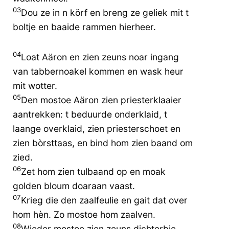
03
Dou ze in n körf en breng ze geliek mit t
boltje en baaide rammen hierheer.
04
Loat Aäron en zien zeuns noar ingang
van tabbernoakel kommen en wask heur
mit wotter.
05
Den mostoe Aäron zien priesterklaaier
aantrekken: t beduurde onderklaid, t
laange overklaid, zien priesterschoet en
zien bòrsttaas, en bind hom zien baand om
zied.
06
Zet hom zien tulbaand op en moak
golden bloum doaraan vaast.
07
Krieg die den zaalfeulie en gait dat over
hom hèn. Zo mostoe hom zaalven.
08
Wieder mostoe zien zeuns dichterbie