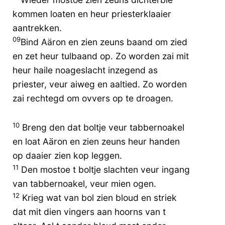
kommen loaten en heur priesterklaaier
aantrekken.
09
Bind Aäron en zien zeuns baand om zied
en zet heur tulbaand op. Zo worden zai mit
heur haile noageslacht inzegend as
priester, veur aiweg en aaltied. Zo worden
zai rechtegd om ovvers op te droagen.
10
Breng den dat boltje veur tabbernoakel
en loat Aäron en zien zeuns heur handen
op daaier zien kop leggen.
11
Den mostoe t boltje slachten veur ingang
van tabbernoakel, veur mien ogen.
12
Krieg wat van bol zien bloud en striek
dat mit dien vingers aan hoorns van t