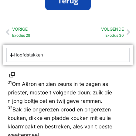
VORIGE
VOLGENDE
Vorige
Vo
Exodus 28
Exodus 30
Hoofdstukken
01
Om Aäron en zien zeuns in te zegen as
priester, mostoe t volgende doun: zuik die
n jong boltje oet en twij geve rammen.
02
Bak die ongerezen brood en ongerezen
kouken, dikke en pladde kouken mit eulie
kloarmoakt en bestreken, ales van t beste
waaitenmeel.