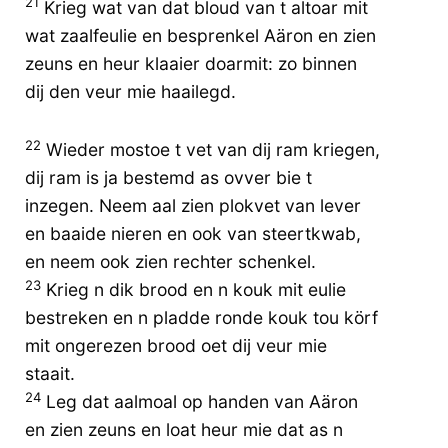
21
Krieg wat van dat bloud van t altoar mit
wat zaalfeulie en besprenkel Aäron en zien
zeuns en heur klaaier doarmit: zo binnen
dij den veur mie haailegd.
22
Wieder mostoe t vet van dij ram kriegen,
dij ram is ja bestemd as ovver bie t
inzegen. Neem aal zien plokvet van lever
en baaide nieren en ook van steertkwab,
en neem ook zien rechter schenkel.
23
Krieg n dik brood en n kouk mit eulie
bestreken en n pladde ronde kouk tou körf
mit ongerezen brood oet dij veur mie
staait.
24
Leg dat aalmoal op handen van Aäron
en zien zeuns en loat heur mie dat as n