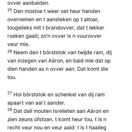
ovver aanbaiden.
25
Den mostoe t weer oet heur handen
overnemen en t aansteken op t altoar,
tougelieks mit t brandovver, dat t lekker
roeken gaait; zo'n ovver is n vuurovver
veur mie.
26
Neem den t bòrststok van twijde ram, dij
van inzegen van Aäron, en baid mie dat op
dien handen as n ovver aan. Dat komt die
tou.
27
Hol bòrststok en schenkel van dij ram
apaart van aal t aander.
28
Dat dail mouten Isrelieten aan Aäron en
zien zeuns ofstoan, t komt heur tou, t is n
recht veur nou en veur aaid: t is t haaileg