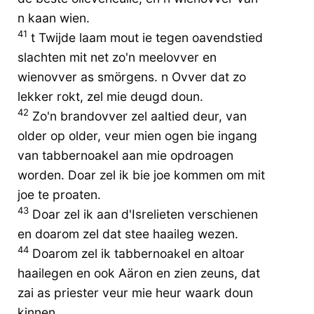
n kaan wien.
41
t Twijde laam mout ie tegen oavendstied
slachten mit net zo'n meelovver en
wienovver as smörgens. n Ovver dat zo
lekker rokt, zel mie deugd doun.
42
Zo'n brandovver zel aaltied deur, van
older op older, veur mien ogen bie ingang
van tabbernoakel aan mie opdroagen
worden. Doar zel ik bie joe kommen om mit
joe te proaten.
43
Doar zel ik aan d'Isrelieten verschienen
en doarom zel dat stee haaileg wezen.
44
Doarom zel ik tabbernoakel en altoar
haailegen en ook Aäron en zien zeuns, dat
zai as priester veur mie heur waark doun
kinnen.