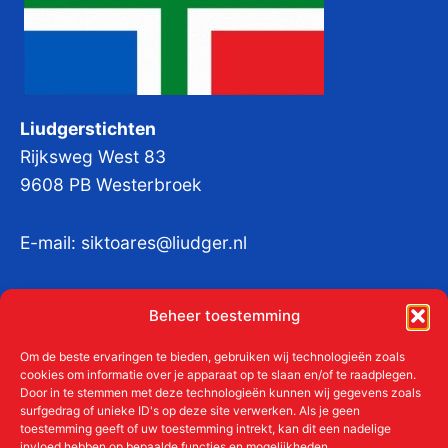
Liudgerstichten
Rijksweg West 83
9608 PB Westerbroek
E-mail:
siktoares@liudger.nl
IBAN NL 48 INGB 0003 184345 tnv
Beheer toestemming
Liudgerstichten
KvKnr:
41011712
Om de beste ervaringen te bieden, gebruiken wij technologieën zoals
cookies om informatie over je apparaat op te slaan en/of te raadplegen.
Door in te stemmen met deze technologieën kunnen wij gegevens zoals
surfgedrag of unieke ID's op deze site verwerken. Als je geen
toestemming geeft of uw toestemming intrekt, kan dit een nadelige
Meer over de Liudgerstichten
invloed hebben op bepaalde functies en mogelijkheden.