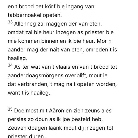
en t brood oet körf bie ingang van
tabbernoakel opeten.
33
Allenneg zai maggen der van eten,
omdat zai bie heur inzegen as priester bie
mie kommen binnen en ik bie heur. Mor n
aander mag der nait van eten, omreden t is
haaileg.
34
As ter wat van t vlaais en van t brood tot
aanderdoagsmörgens overblift, mout ie
dat verbranden, t mag nait opeten worden,
want t is haaileg.
35
Doe most mit Aäron en zien zeuns ales
persies zo doun as ik joe besteld heb.
Zeuven doagen laank mout dij inzegen tot
priester duren.