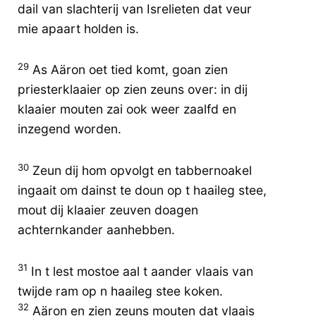
dail van slachterij van Isrelieten dat veur
mie apaart holden is.
29
As Aäron oet tied komt, goan zien
priesterklaaier op zien zeuns over: in dij
klaaier mouten zai ook weer zaalfd en
inzegend worden.
30
Zeun dij hom opvolgt en tabbernoakel
ingaait om dainst te doun op t haaileg stee,
mout dij klaaier zeuven doagen
achternkander aanhebben.
31
In t lest mostoe aal t aander vlaais van
twijde ram op n haaileg stee koken.
32
Aäron en zien zeuns mouten dat vlaais