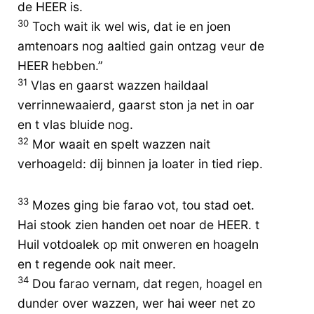
de HEER is.
30
Toch wait ik wel wis, dat ie en joen
amtenoars nog aaltied gain ontzag veur de
HEER hebben.”
31
Vlas en gaarst wazzen haildaal
verrinnewaaierd, gaarst ston ja net in oar
en t vlas bluide nog.
32
Mor waait en spelt wazzen nait
verhoageld: dij binnen ja loater in tied riep.
33
Mozes ging bie farao vot, tou stad oet.
Hai stook zien handen oet noar de HEER. t
Huil votdoalek op mit onweren en hoageln
en t regende ook nait meer.
34
Dou farao vernam, dat regen, hoagel en
dunder over wazzen, wer hai weer net zo