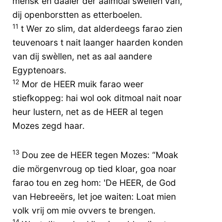
mensk en daaier der aalmoal swèllen van,
dij openborstten as etterboelen.
11
t Wer zo slim, dat alderdeegs farao zien
teuvenoars t nait laanger haarden konden
van dij swèllen, net as aal aandere
Egyptenoars.
12
Mor de HEER muik farao weer
stiefkoppeg: hai wol ook ditmoal nait noar
heur lustern, net as de HEER al tegen
Mozes zegd haar.
13
Dou zee de HEER tegen Mozes: “Moak
die mörgenvroug op tied kloar, goa noar
farao tou en zeg hom: 'De HEER, de God
van Hebreeërs, let joe waiten: Loat mien
volk vrij om mie ovvers te brengen.
14