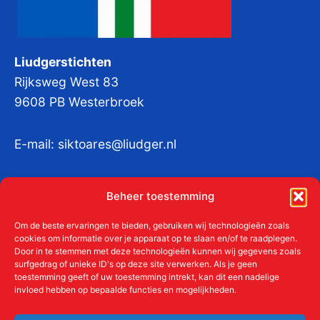
Liudgerstichten
Rijksweg West 83
9608 PB Westerbroek
E-mail:
siktoares@liudger.nl
IBAN NL 48 INGB 0003 184345 tnv
Beheer toestemming
Liudgerstichten
KvKnr:
41011712
Om de beste ervaringen te bieden, gebruiken wij technologieën zoals
cookies om informatie over je apparaat op te slaan en/of te raadplegen.
Door in te stemmen met deze technologieën kunnen wij gegevens zoals
surfgedrag of unieke ID's op deze site verwerken. Als je geen
toestemming geeft of uw toestemming intrekt, kan dit een nadelige
Meer over de Liudgerstichten
invloed hebben op bepaalde functies en mogelijkheden.
Geschiedenis