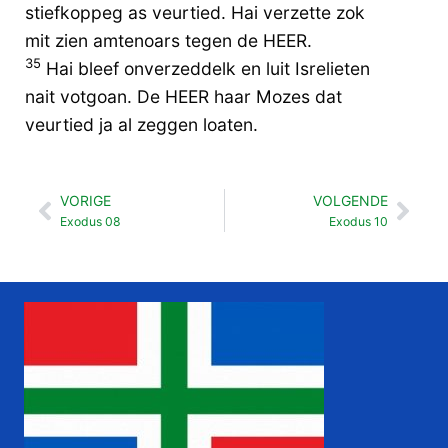
stiefkoppeg as veurtied. Hai verzette zok
mit zien amtenoars tegen de HEER.
35
Hai bleef onverzeddelk en luit Isrelieten
nait votgoan. De HEER haar Mozes dat
veurtied ja al zeggen loaten.
VORIGE
VOLGENDE
Vorige
Vol
Exodus 08
Exodus 10