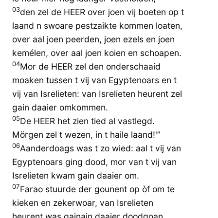
03
den zel de HEER over joen vij boeten op t
laand n swoare pestzaikte kommen loaten,
over aal joen peerden, joen ezels en joen
kemélen, over aal joen koien en schoapen.
04
Mor de HEER zel den onderschaaid
moaken tussen t vij van Egyptenoars en t
vij van Isrelieten: van Isrelieten heurent zel
gain daaier omkommen.
05
De HEER het zien tied al vastlegd.
Mörgen zel t wezen, in t haile laand!'”
06
Aanderdoags was t zo wied: aal t vij van
Egyptenoars ging dood, mor van t vij van
Isrelieten kwam gain daaier om.
07
Farao stuurde der gounent op òf om te
kieken en zekerwoar, van Isrelieten
heurent was gainain daaier doodgoan.