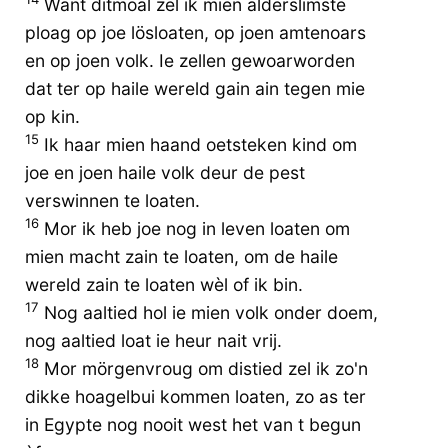
Want ditmoal zel ik mien alderslimste
ploag op joe lösloaten, op joen amtenoars
en op joen volk. Ie zellen gewoarworden
dat ter op haile wereld gain ain tegen mie
op kin.
15
Ik haar mien haand oetsteken kind om
joe en joen haile volk deur de pest
verswinnen te loaten.
16
Mor ik heb joe nog in leven loaten om
mien macht zain te loaten, om de haile
wereld zain te loaten wèl of ik bin.
17
Nog aaltied hol ie mien volk onder doem,
nog aaltied loat ie heur nait vrij.
18
Mor mörgenvroug om distied zel ik zo'n
dikke hoagelbui kommen loaten, zo as ter
in Egypte nog nooit west het van t begun