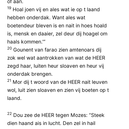
òf aan.
19
Hoal joen vij en ales wat ie op t laand
hebben onderdak. Want ales wat
boetendeur bleven is en nait in hoes hoald
is, mensk en daaier, zel deur dij hoagel om
haals kommen.'”
20
Gounent van farao zien amtenoars dij
zok wel wat aantrokken van wat de HEER
zegd haar, luiten heur sloaven en heur vij
onderdak brengen.
21
Mor dij t woord van de HEER nait leuven
wol, luit zien sloaven en zien vij boeten op t
laand.
22
Dou zee de HEER tegen Mozes: “Steek
dien haand ais in lucht. Den zel in hail