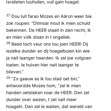
Isrelieten touhuilen, vuil gain hoagel.
27
Dou luit farao Mozes en Aäron weer bie
zok roupen: “Ditmoal mout ik mien schuld
bekennen. De HEER staait in zien recht, ik
en mien volk stoan in t ongeliek.
28
Beed toch veur ons tou joen HEER! Dij
iezelke dunder en dij hoagelbuien kin wie
ja nait laanger haarden. Ik zel joe votgoan
loaten. Ie huiven hier nait laanger te
blieven.”
29
“Zo gaauw as ik tou stad oet bin,”
antwoordde Mozes hom, “zel ik mien
handen oetsteken noar de HEER. Den zel
dunder over wezen, t zel nait meer
hoageln. Den zel ie waiten, dat wereld van