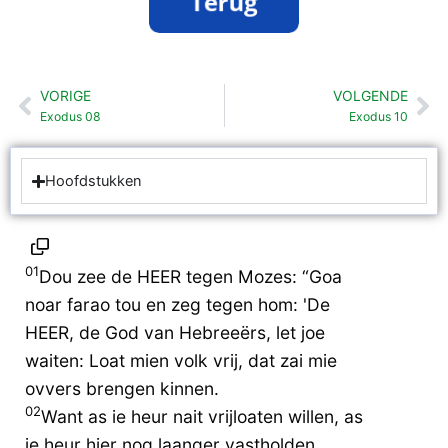
VORIGE
VOLGENDE
Vorige
Vo
Exodus 08
Exodus 10
Hoofdstukken
01
Dou zee de HEER tegen Mozes: “Goa
noar farao tou en zeg tegen hom: 'De
HEER, de God van Hebreeërs, let joe
waiten: Loat mien volk vrij, dat zai mie
ovvers brengen kinnen.
02
Want as ie heur nait vrijloaten willen, as
ie heur hier nog laanger vastholden,