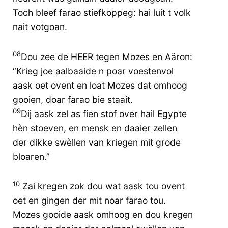
Toch bleef farao stiefkoppeg: hai luit t volk
nait votgoan.
08
Dou zee de HEER tegen Mozes en Aäron:
“Krieg joe aalbaaide n poar voestenvol
aask oet ovent en loat Mozes dat omhoog
gooien, doar farao bie staait.
09
Dij aask zel as fien stof over hail Egypte
hèn stoeven, en mensk en daaier zellen
der dikke swèllen van kriegen mit grode
bloaren.”
10
Zai kregen zok dou wat aask tou ovent
oet en gingen der mit noar farao tou.
Mozes gooide aask omhoog en dou kregen