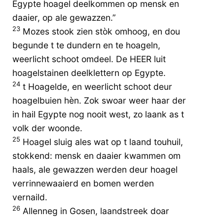
Egypte hoagel deelkommen op mensk en
daaier, op ale gewazzen.”
23
Mozes stook zien stòk omhoog, en dou
begunde t te dundern en te hoageln,
weerlicht schoot omdeel. De HEER luit
hoagelstainen deelklettern op Egypte.
24
t Hoagelde, en weerlicht schoot deur
hoagelbuien hèn. Zok swoar weer haar der
in hail Egypte nog nooit west, zo laank as t
volk der woonde.
25
Hoagel sluig ales wat op t laand touhuil,
stokkend: mensk en daaier kwammen om
haals, ale gewazzen werden deur hoagel
verrinnewaaierd en bomen werden
vernaild.
26
Allenneg in Gosen, laandstreek doar