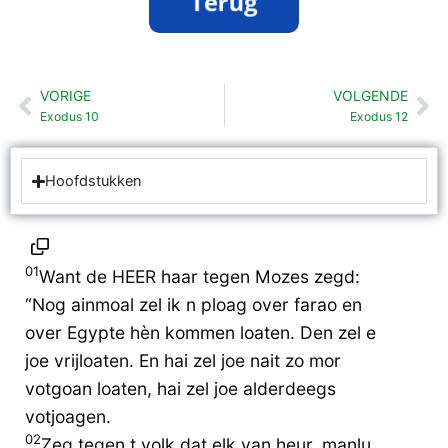
VORIGE
VOLGENDE
Vorige
Vo
Exodus 10
Exodus 12
Hoofdstukken
01
Want de HEER haar tegen Mozes zegd:
“Nog ainmoal zel ik n ploag over farao en
over Egypte hèn kommen loaten. Den zel e
joe vrijloaten. En hai zel joe nait zo mor
votgoan loaten, hai zel joe alderdeegs
votjoagen.
02
Zeg tegen t volk dat elk van heur, manlu