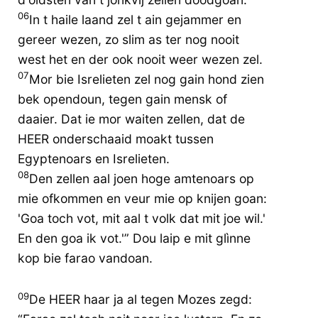
06
In t haile laand zel t ain gejammer en
gereer wezen, zo slim as ter nog nooit
west het en der ook nooit weer wezen zel.
07
Mor bie Isrelieten zel nog gain hond zien
bek opendoun, tegen gain mensk of
daaier. Dat ie mor waiten zellen, dat de
HEER onderschaaid moakt tussen
Egyptenoars en Isrelieten.
08
Den zellen aal joen hoge amtenoars op
mie ofkommen en veur mie op knijen goan:
'Goa toch vot, mit aal t volk dat mit joe wil.'
En den goa ik vot.'” Dou laip e mit glìnne
kop bie farao vandoan.
09
De HEER haar ja al tegen Mozes zegd: