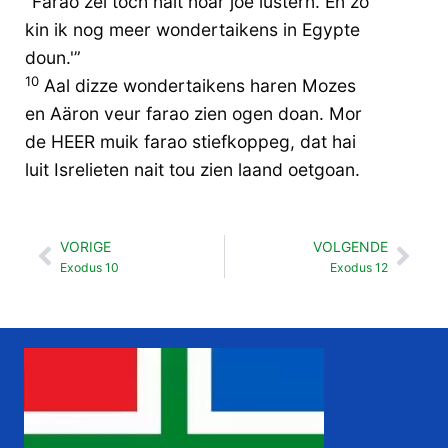
“Farao zel toch nait noar joe lustern. En zo
kin ik nog meer wondertaikens in Egypte
doun.'”
10
Aal dizze wondertaikens haren Mozes
en Aäron veur farao zien ogen doan. Mor
de HEER muik farao stiefkoppeg, dat hai
luit Isrelieten nait tou zien laand oetgoan.
VORIGE
VOLGENDE
Vorige
Vol
Exodus 10
Exodus 12