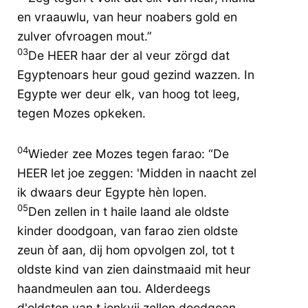
en vraauwlu, van heur noabers gold en
zulver ofvroagen mout.”
03
De HEER haar der al veur zörgd dat
Egyptenoars heur goud gezind wazzen. In
Egypte wer deur elk, van hoog tot leeg,
tegen Mozes opkeken.
04
Wieder zee Mozes tegen farao: “De
HEER let joe zeggen: 'Midden in naacht zel
ik dwaars deur Egypte hèn lopen.
05
Den zellen in t haile laand ale oldste
kinder doodgoan, van farao zien oldste
zeun òf aan, dij hom opvolgen zol, tot t
oldste kind van zien dainstmaaid mit heur
haandmeulen aan tou. Alderdeegs
d'oldsten van t jonkvij zellen doodgoan.