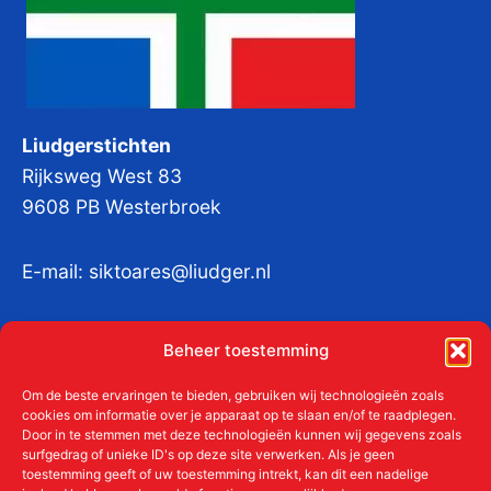
Liudgerstichten
Rijksweg West 83
9608 PB Westerbroek
E-mail:
siktoares@liudger.nl
IBAN NL 48 INGB 0003 184345 tnv
Beheer toestemming
Liudgerstichten
KvKnr:
41011712
Om de beste ervaringen te bieden, gebruiken wij technologieën zoals
cookies om informatie over je apparaat op te slaan en/of te raadplegen.
Door in te stemmen met deze technologieën kunnen wij gegevens zoals
surfgedrag of unieke ID's op deze site verwerken. Als je geen
toestemming geeft of uw toestemming intrekt, kan dit een nadelige
Meer over de Liudgerstichten