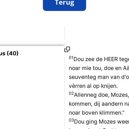
us (40)
01
Dou zee de HEER tege
noar mie tou, doe en A
seuventeg man van d'ol
vèrren al op knijen.
02
Allenneg doe, Mozes,
kommen, dij aandern nai
noar boven klimmen.”
03
Dou ging Mozes weero