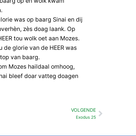
baarg op en wolk kwam
.
lorie was op baarg Sinai en dij
 overhèn, zès doag laank. Op
HEER tou wolk oet aan Mozes.
ou de glorie van de HEER was
 top van baarg.
lom Mozes haildaal omhoog,
 hai bleef doar vatteg doagen
VOLGENDE
Volgende
Exodus 25