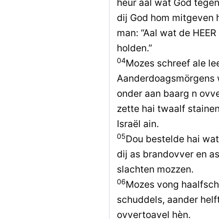
heur aal wat God tegen
dij God hom mitgeven h
man: “Aal wat de HEER 
holden.”
04
Mozes schreef ale le
Aanderdoagsmörgens wa
onder aan baarg n ovv
zette hai twaalf stainen
Israël ain.
05
Dou bestelde hai wat 
dij as brandovver en a
slachten mozzen.
06
Mozes vong haalfscha
schuddels, aander helf
ovvertoavel hèn.