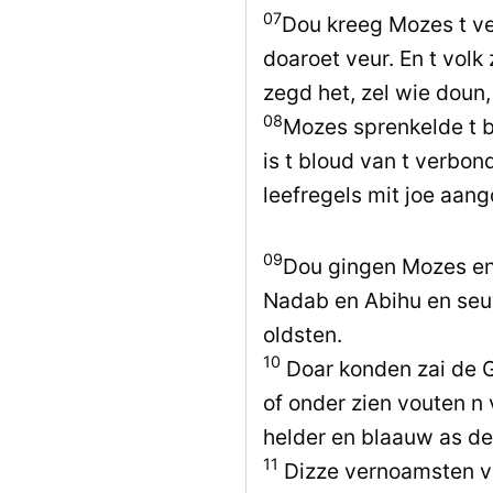
07
Dou kreeg Mozes t ve
doaroet veur. En t volk
zegd het, zel wie doun, 
08
Mozes sprenkelde t bl
is t bloud van t verbon
leefregels mit joe aang
09
Dou gingen Mozes en 
Nadab en Abihu en seu
oldsten.
10
Doar konden zai de Go
of onder zien vouten n v
helder en blaauw as de 
11
Dizze vernoamsten va