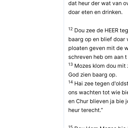
dat heur der wat van o
doar eten en drinken.
12
Dou zee de HEER teg
baarg op en blief doar 
ploaten geven mit de we
schreven heb om aan t 
13
Mozes klom dou mit 
God zien baarg op.
14
Hai zee tegen d'oldste
ons wachten tot wie b
en Chur blieven ja bie j
heur terecht.”
15