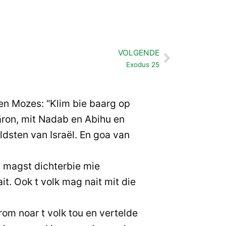
VOLGENDE
Volgende
Exodus 25
n Mozes: “Klim bie baarg op
äron, mit Nadab en Abihu en
dsten van Israël. En goa van
 magst dichterbie mie
t. Ook t volk mag nait mit die
m noar t volk tou en vertelde