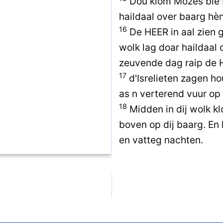
Dou klom Mozes bie 
haildaal over baarg hèn
16
De HEER in aal zien g
wolk lag doar haildaal
zeuvende dag raip de 
17
d'Isrelieten zagen h
as n verterend vuur op
18
Midden in dij wolk k
boven op dij baarg. En
en vatteg nachten.