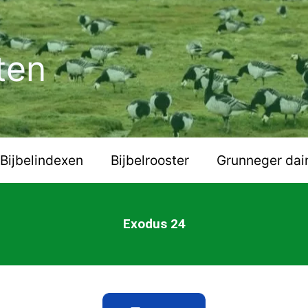
ten
Bijbelindexen
Bijbelrooster
Grunneger dai
Exodus 24