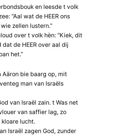
rbondsbouk en leesde t volk
 zee: “Aal wat de HEER ons
wie zellen lustern.”
oud over t volk hèn: “Kiek, dit
d dat de HEER over aal dij
oan het.”
Aäron bie baarg op, mit
venteg man van Israëls
d van Israël zain. t Was net
louer van saffier lag, zo
kloare lucht.
n Israël zagen God, zunder