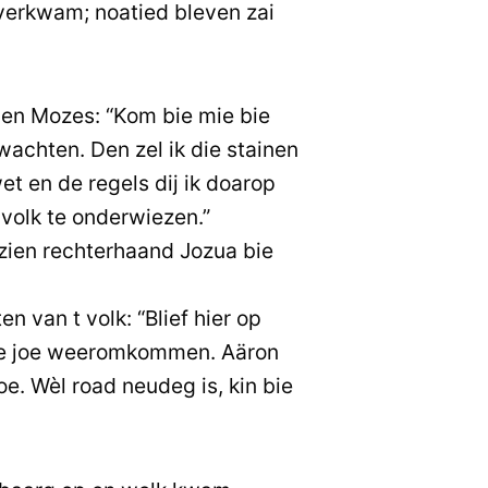
verkwam; noatied bleven zai
en Mozes: “Kom bie mie bie
wachten. Den zel ik die stainen
t en de regels dij ik doarop
volk te onderwiezen.”
zien rechterhaand Jozua bie
n van t volk: “Blief hier op
ie joe weeromkommen. Aäron
oe. Wèl road neudeg is, kin bie