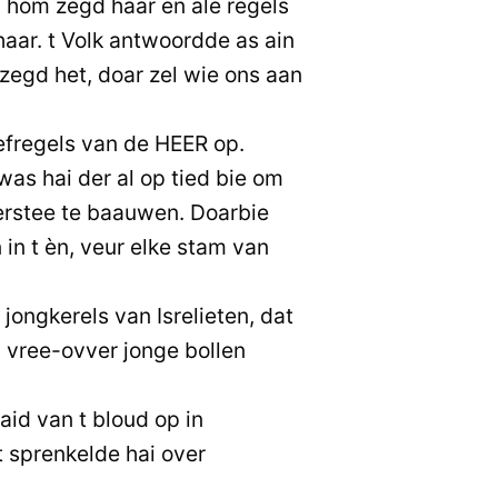
 hom zegd haar en ale regels
aar. t Volk antwoordde as ain
zegd het, doar zel wie ons aan
efregels van de HEER op.
s hai der al op tied bie om
erstee te baauwen. Doarbie
 in t èn, veur elke stam van
jongkerels van Isrelieten, dat
s vree-ovver jonge bollen
id van t bloud op in
t sprenkelde hai over