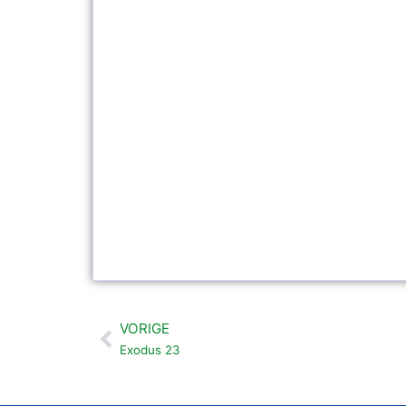
VORIGE
Vorige
Exodus 23