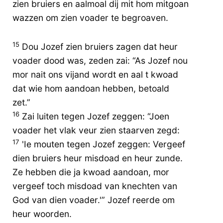
zien bruiers en aalmoal dij mit hom mitgoan
wazzen om zien voader te begroaven.
15
Dou Jozef zien bruiers zagen dat heur
voader dood was, zeden zai: “As Jozef nou
mor nait ons vijand wordt en aal t kwoad
dat wie hom aandoan hebben, betoald
zet.”
16
Zai luiten tegen Jozef zeggen: “Joen
voader het vlak veur zien staarven zegd:
17
'Ie mouten tegen Jozef zeggen: Vergeef
dien bruiers heur misdoad en heur zunde.
Ze hebben die ja kwoad aandoan, mor
vergeef toch misdoad van knechten van
God van dien voader.'” Jozef reerde om
heur woorden.