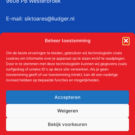
9608 PB Westerbroek
E-mail:
siktoares@liudger.nl
IBAN NL 48 INGB 0003 184345 tnv
Beheer toestemming
Liudgerstichten
KvKnr:
41011712
Om de beste ervaringen te bieden, gebruiken wij technologieën zoals
cookies om informatie over je apparaat op te slaan en/of te raadplegen.
Door in te stemmen met deze technologieën kunnen wij gegevens zoals
surfgedrag of unieke ID's op deze site verwerken. Als je geen
toestemming geeft of uw toestemming intrekt, kan dit een nadelige
Meer over de Liudgerstichten
invloed hebben op bepaalde functies en mogelijkheden.
Geschiedenis
Aanmelden als donateur
Accepteren
ANBI
Beleidsplan
Weigeren
Contact
Bekijk voorkeuren
Links