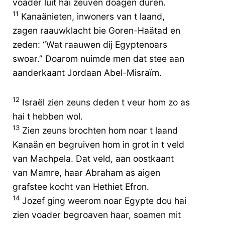
voader luit hai zeuven doagen duren.
11
Kanaänieten, inwoners van t laand,
zagen raauwklacht bie Goren-Haätad en
zeden: “Wat raauwen dij Egyptenoars
swoar.” Doarom nuimde men dat stee aan
aanderkaant Jordaan Abel-Misraïm.
12
Israël zien zeuns deden t veur hom zo as
hai t hebben wol.
13
Zien zeuns brochten hom noar t laand
Kanaän en begruiven hom in grot in t veld
van Machpela. Dat veld, aan oostkaant
van Mamre, haar Abraham as aigen
grafstee kocht van Hethiet Efron.
14
Jozef ging weerom noar Egypte dou hai
zien voader begroaven haar, soamen mit