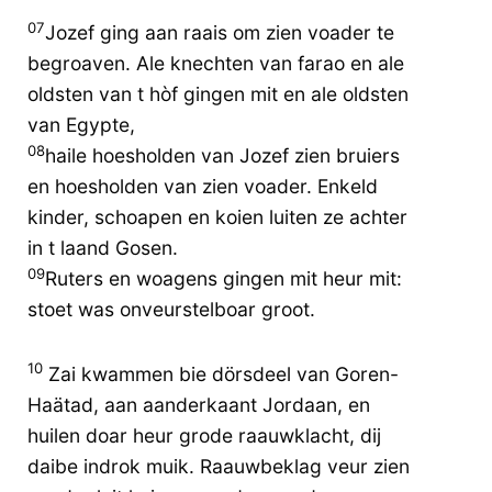
07
Jozef ging aan raais om zien voader te
begroaven. Ale knechten van farao en ale
oldsten van t hòf gingen mit en ale oldsten
van Egypte,
08
haile hoesholden van Jozef zien bruiers
en hoesholden van zien voader. Enkeld
kinder, schoapen en koien luiten ze achter
in t laand Gosen.
09
Ruters en woagens gingen mit heur mit:
stoet was onveurstelboar groot.
10
Zai kwammen bie dörsdeel van Goren-
Haätad, aan aanderkaant Jordaan, en
huilen doar heur grode raauwklacht, dij
daibe indrok muik. Raauwbeklag veur zien