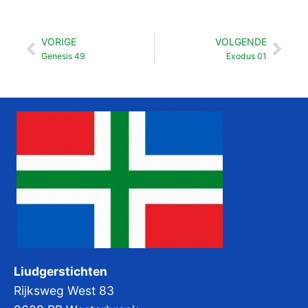
VORIGE
VOLGENDE
Vorige
Vol
Genesis 49
Exodus 01
Liudgerstichten
Rijksweg West 83