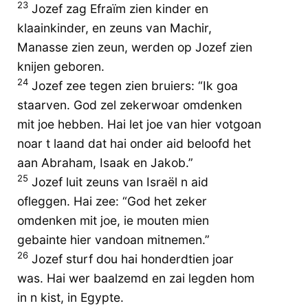
23
Jozef zag Efraïm zien kinder en
klaainkinder, en zeuns van Machir,
Manasse zien zeun, werden op Jozef zien
knijen geboren.
24
Jozef zee tegen zien bruiers: “Ik goa
staarven. God zel zekerwoar omdenken
mit joe hebben. Hai let joe van hier votgoan
noar t laand dat hai onder aid beloofd het
aan Abraham, Isaak en Jakob.”
25
Jozef luit zeuns van Israël n aid
ofleggen. Hai zee: “God het zeker
omdenken mit joe, ie mouten mien
gebainte hier vandoan mitnemen.”
26
Jozef sturf dou hai honderdtien joar
was. Hai wer baalzemd en zai legden hom
in n kist, in Egypte.