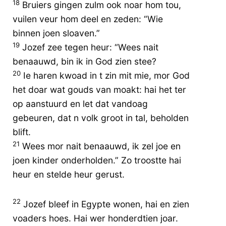
18
Bruiers gingen zulm ook noar hom tou,
vuilen veur hom deel en zeden: “Wie
binnen joen sloaven.”
19
Jozef zee tegen heur: “Wees nait
benaauwd, bin ik in God zien stee?
20
Ie haren kwoad in t zin mit mie, mor God
het doar wat gouds van moakt: hai het ter
op aanstuurd en let dat vandoag
gebeuren, dat n volk groot in tal, beholden
blift.
21
Wees mor nait benaauwd, ik zel joe en
joen kinder onderholden.” Zo troostte hai
heur en stelde heur gerust.
22
Jozef bleef in Egypte wonen, hai en zien
voaders hoes. Hai wer honderdtien joar.