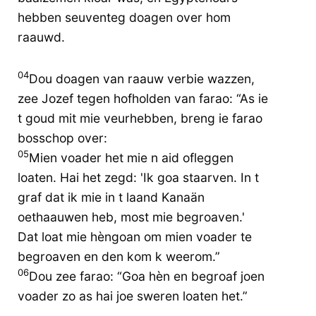
hebben seuventeg doagen over hom
raauwd.
04
Dou doagen van raauw verbie wazzen,
zee Jozef tegen hofholden van farao: “As ie
t goud mit mie veurhebben, breng ie farao
bosschop over:
05
Mien voader het mie n aid ofleggen
loaten. Hai het zegd: 'Ik goa staarven. In t
graf dat ik mie in t laand Kanaän
oethaauwen heb, most mie begroaven.'
Dat loat mie hèngoan om mien voader te
begroaven en den kom k weerom.”
06
Dou zee farao: “Goa hèn en begroaf joen
voader zo as hai joe sweren loaten het.”