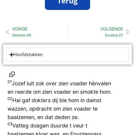
VORIGE
VOLGENDE
Vorige
Vo
Genesis 49
Exodus 01
Hoofdstukken
01
Jozef luit zok over zien voader hènvalen
en reerde om zien voader en smokte hom.
02
Hai gaf dokters dij bie hom in dainst
wazzen, opdracht om zien voader te
baalzemen, en dat deden ze.
03
Vatteg doagen duurde t veur t
baalzemen kloar was, en Egyptenoars