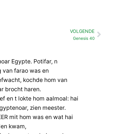
VOLGENDE
Volgende
Genesis 40
oar Egypte. Potifar, n
g van farao was en
efwacht, kochde hom van
ar brocht haren.
f en t lokte hom aalmoal: hai
gyptenoar, zien meester.
EER mit hom was en wat hai
den kwam,