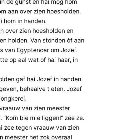
in de gunst en hai mog hom
om aan over zien hoesholden.
ai hom in handen.
an over zien hoesholden en
 en holden. Van stonden òf aan
s van Egyptenoar om Jozef.
e op aal wat of hai haar, in
olden gaf hai Jozef in handen.
geven, behaalve t eten. Jozef
jongkerel.
 vraauw van zien meester
 “Kom bie mie liggen!” zee ze.
ai zee tegen vraauw van zien
en meester het zok overaal