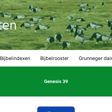
ten
Bijbelindexen
Bijbelrooster
Grunneger dai
Genesis 39