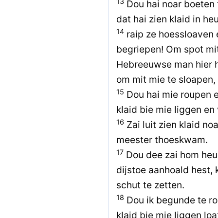
13
Dou hai noar boeten 
dat hai zien klaid in h
14
raip ze hoessloaven e
begriepen! Om spot mit
Hebreeuwse man hier h
om mit mie te sloapen,
15
Dou hai mie roupen en
klaid bie mie liggen en
16
Zai luit zien klaid no
meester thoeskwam.
17
Dou dee zai hom heur
dijstoe aanhoald hest,
schut te zetten.
18
Dou ik begunde te rou
klaid bie mie liggen lo