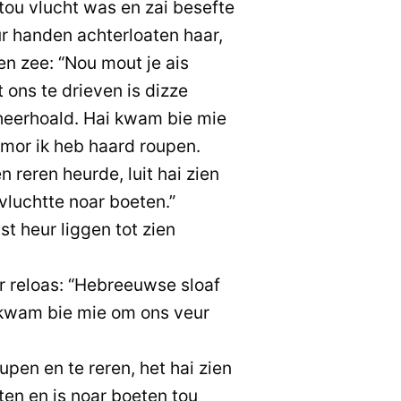
tou vlucht was en zai besefte
eur handen achterloaten haar,
n zee: “Nou mout je ais
 ons te drieven is dizze
eerhoald. Hai kwam bie mie
 mor ik heb haard roupen.
 reren heurde, luit hai zien
 vluchtte noar boeten.”
ast heur liggen tot zien
 reloas: “Hebreeuwse sloaf
 kwam bie mie om ons veur
pen en te reren, het hai zien
aten en is noar boeten tou