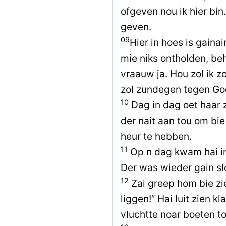
ofgeven nou ik hier bin
geven.
09
Hier in hoes is gainai
mie niks ontholden, beh
vraauw ja. Hou zol ik 
zol zundegen tegen Go
10
Dag in dag oet haar z
der nait aan tou om bi
heur te hebben.
11
Op n dag kwam hai in
Der was wieder gain slo
12
Zai greep hom bie zie
liggen!” Hai luit zien k
vluchtte noar boeten to