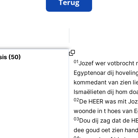
is (50)
01
Jozef wer votbrocht n
Egyptenoar dij hovelin
kommedant van zien li
Ismaëlieten dij hom do
02
De HEER was mit Joze
woonde in t hoes van E
03
Dou dij zag dat de H
dee goud oet zien han
04