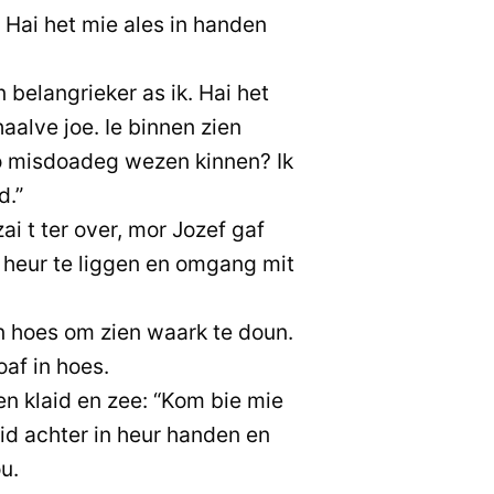
. Hai het mie ales in handen
n belangrieker as ik. Hai het
aalve joe. Ie binnen zien
zo misdoadeg wezen kinnen? Ik
d.”
ai t ter over, mor Jozef gaf
e heur te liggen en omgang mit
 hoes om zien waark te doun.
af in hoes.
n klaid en zee: “Kom bie mie
laid achter in heur handen en
u.