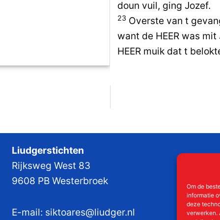
doun vuil, ging Jozef.
23
Overste van t gevang
want de HEER was mit J
HEER muik dat t belokt
Liudgerstichten
Rijksweg West 83
9608 PB Westerbroek
Om de beste
informatie o
deze techno
E-mail:
siktoares@liudger.nl
verwerken. 