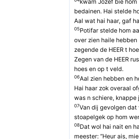
kwam Jozef bie hom 
bedainen. Hai stelde h
Aal wat hai haar, gaf h
05
Potifar stelde hom a
over zien haile hebben
zegende de HEER t hoe
Zegen van de HEER rustt
hoes en op t veld.
06
Aal zien hebben en h
Hai haar zok overaal of
was n schiere, knappe 
07
Van dij gevolgen dat
stoapelgek op hom wer.
08
Dat wol hai nait en h
meester: “Heur ais, mi