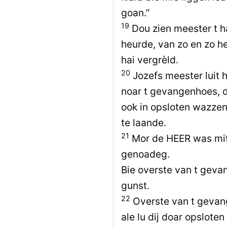
goan.”
19
Dou zien meester t h
heurde, van zo en zo he
hai vergrèld.
20
Jozefs meester luit
noar t gevangenhoes, 
ook in opsloten wazzen
te laande.
21
Mor de HEER was mit
genoadeg.
Bie overste van t gev
gunst.
22
Overste van t gevan
ale lu dij doar opslote