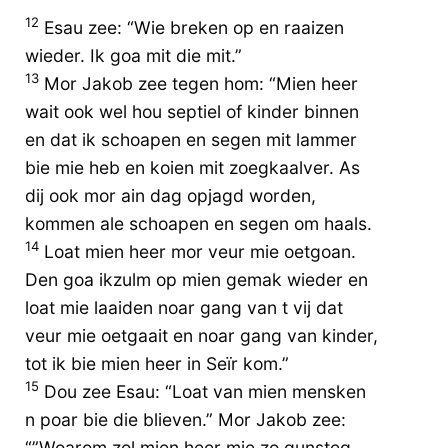
12
Esau zee: “Wie breken op en raaizen
wieder. Ik goa mit die mit.”
13
Mor Jakob zee tegen hom: “Mien heer
wait ook wel hou septiel of kinder binnen
en dat ik schoapen en segen mit lammer
bie mie heb en koien mit zoegkaalver. As
dij ook mor ain dag opjagd worden,
kommen ale schoapen en segen om haals.
14
Loat mien heer mor veur mie oetgoan.
Den goa ikzulm op mien gemak wieder en
loat mie laaiden noar gang van t vij dat
veur mie oetgaait en noar gang van kinder,
tot ik bie mien heer in Seïr kom.”
15
Dou zee Esau: “Loat van mien mensken
n poar bie die blieven.” Mor Jakob zee:
“”Woarom zol mien heer mie zo gunsteg