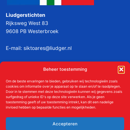
Liudgerstichten
Rijksweg West 83
9608 PB Westerbroek
E-mail:
siktoares@liudger.nl
IBAN NL 48 INGB 0003 184345 tnv
Beheer toestemming
Liudgerstichten
KvKnr:
41011712
Om de beste ervaringen te bieden, gebruiken wij technologieën zoals
cookies om informatie over je apparaat op te slaan en/of te raadplegen.
Door in te stemmen met deze technologieën kunnen wij gegevens zoals
surfgedrag of unieke ID's op deze site verwerken. Als je geen
toestemming geeft of uw toestemming intrekt, kan dit een nadelige
Meer over de Liudgerstichten
invloed hebben op bepaalde functies en mogelijkheden.
Geschiedenis
Aanmelden als donateur
Accepteren
ANBI