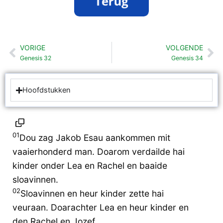
VORIGE
VOLGENDE
Vorige
Vo
Genesis 32
Genesis 34
Hoofdstukken
01
Dou zag Jakob Esau aankommen mit
vaaierhonderd man. Doarom verdailde hai
kinder onder Lea en Rachel en baaide
sloavinnen.
02
Sloavinnen en heur kinder zette hai
veuraan. Doarachter Lea en heur kinder en
den Rachel en Jozef.