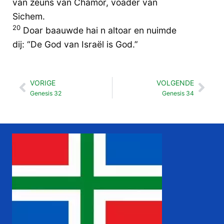
van zeuns van Chamor, voader van
Sichem.
20
Doar baauwde hai n altoar en nuimde
dij: “De God van Israël is God.”
VORIGE
VOLGENDE
Vorige
Vol
Genesis 32
Genesis 34