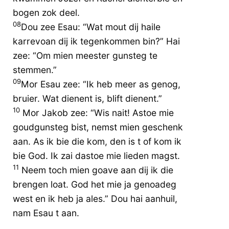
bogen zok deel.
08
Dou zee Esau: “Wat mout dij haile
karrevoan dij ik tegenkommen bin?” Hai
zee: “Om mien meester gunsteg te
stemmen.”
09
Mor Esau zee: “Ik heb meer as genog,
bruier. Wat dienent is, blift dienent.”
10
Mor Jakob zee: “Wis nait! Astoe mie
goudgunsteg bist, nemst mien geschenk
aan. As ik bie die kom, den is t of kom ik
bie God. Ik zai dastoe mie lieden magst.
11
Neem toch mien goave aan dij ik die
brengen loat. God het mie ja genoadeg
west en ik heb ja ales.” Dou hai aanhuil,
nam Esau t aan.