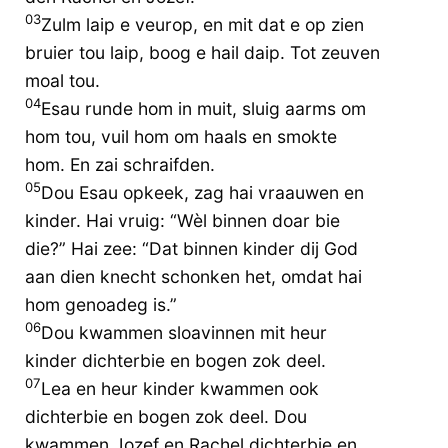
03
Zulm laip e veurop, en mit dat e op zien
bruier tou laip, boog e hail daip. Tot zeuven
moal tou.
04
Esau runde hom in muit, sluig aarms om
hom tou, vuil hom om haals en smokte
hom. En zai schraifden.
05
Dou Esau opkeek, zag hai vraauwen en
kinder. Hai vruig: “Wèl binnen doar bie
die?” Hai zee: “Dat binnen kinder dij God
aan dien knecht schonken het, omdat hai
hom genoadeg is.”
06
Dou kwammen sloavinnen mit heur
kinder dichterbie en bogen zok deel.
07
Lea en heur kinder kwammen ook
dichterbie en bogen zok deel. Dou
kwammen Jozef en Rachel dichterbie en