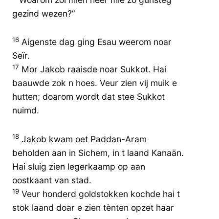
gezind wezen?”
16
Aigenste dag ging Esau weerom noar
Seïr.
17
Mor Jakob raaisde noar Sukkot. Hai
baauwde zok n hoes. Veur zien vij muik e
hutten; doarom wordt dat stee Sukkot
nuimd.
18
Jakob kwam oet Paddan-Aram
beholden aan in Sichem, in t laand Kanaän.
Hai sluig zien legerkaamp op aan
oostkaant van stad.
19
Veur honderd goldstokken kochde hai t
stok laand doar e zien tènten opzet haar