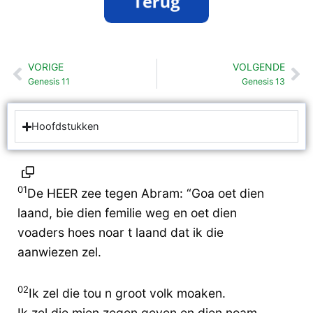
VORIGE
VOLGENDE
Vorige
Vo
Genesis 11
Genesis 13
Hoofdstukken
01
De HEER zee tegen Abram: “Goa oet dien
laand, bie dien femilie weg en oet dien
voaders hoes noar t laand dat ik die
aanwiezen zel.
02
Ik zel die tou n groot volk moaken.
Ik zel die mien zegen geven en dien noam