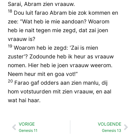
Sarai, Abram zien vraauw.
18
Dou luit farao Abram bie zok kommen en
zee: “Wat heb ie mie aandoan? Woarom
heb ie nait tegen mie zegd, dat zai joen
vraauw is?
19
Woarom heb ie zegd: 'Zai is mien
zuster'? Zodounde heb ik heur as vraauw
nomen. Hier heb ie joen vraauw weerom.
Neem heur mit en goa vot!”
20
Farao gaf odders aan zien manlu, dij
hom votstuurden mit zien vraauw, en aal
wat hai haar.
VORIGE
VOLGENDE
Vorige
Vol
Genesis 11
Genesis 13