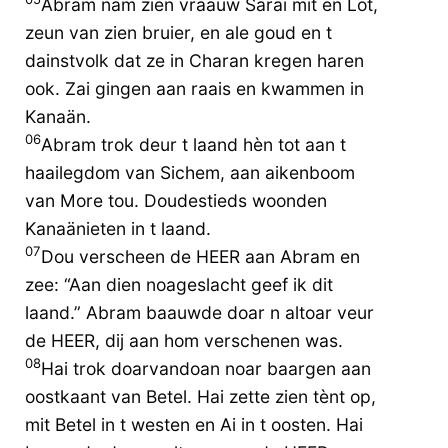
Abram nam zien vraauw Sarai mit en Lot,
zeun van zien bruier, en ale goud en t
dainstvolk dat ze in Charan kregen haren
ook. Zai gingen aan raais en kwammen in
Kanaän.
06
Abram trok deur t laand hèn tot aan t
haailegdom van Sichem, aan aikenboom
van More tou. Doudestieds woonden
Kanaänieten in t laand.
07
Dou verscheen de HEER aan Abram en
zee: “Aan dien noageslacht geef ik dit
laand.” Abram baauwde doar n altoar veur
de HEER, dij aan hom verschenen was.
08
Hai trok doarvandoan noar baargen aan
oostkaant van Betel. Hai zette zien tènt op,
mit Betel in t westen en Ai in t oosten. Hai