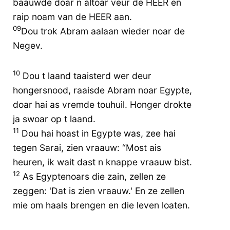
baauwde doar n altoar veur de HEER en
raip noam van de HEER aan.
09
Dou trok Abram aalaan wieder noar de
Negev.
10
Dou t laand taaisterd wer deur
hongersnood, raaisde Abram noar Egypte,
doar hai as vremde touhuil. Honger drokte
ja swoar op t laand.
11
Dou hai hoast in Egypte was, zee hai
tegen Sarai, zien vraauw: “Most ais
heuren, ik wait dast n knappe vraauw bist.
12
As Egyptenoars die zain, zellen ze
zeggen: 'Dat is zien vraauw.' En ze zellen
mie om haals brengen en die leven loaten.