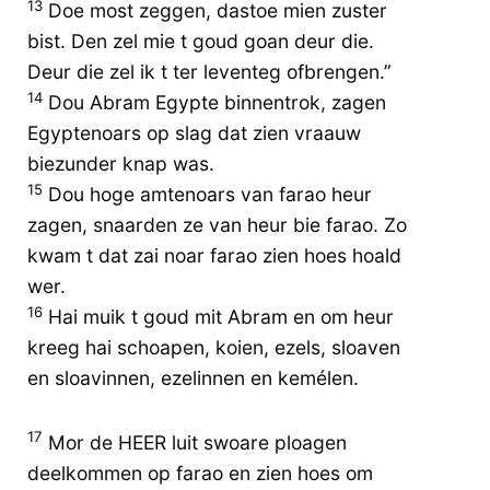
13
Doe most zeggen, dastoe mien zuster
bist. Den zel mie t goud goan deur die.
Deur die zel ik t ter leventeg ofbrengen.”
14
Dou Abram Egypte binnentrok, zagen
Egyptenoars op slag dat zien vraauw
biezunder knap was.
15
Dou hoge amtenoars van farao heur
zagen, snaarden ze van heur bie farao. Zo
kwam t dat zai noar farao zien hoes hoald
wer.
16
Hai muik t goud mit Abram en om heur
kreeg hai schoapen, koien, ezels, sloaven
en sloavinnen, ezelinnen en kemélen.
17
Mor de HEER luit swoare ploagen
deelkommen op farao en zien hoes om