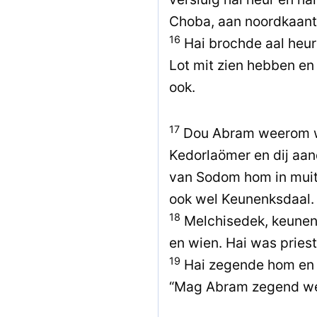
Choba, aan noordkaan
16
Hai brochde aal heur
Lot mit zien hebben en 
ook.
17
Dou Abram weerom w
Kedorlaömer en dij aa
van Sodom hom in muit, 
ook wel Keunenksdaal.
18
Melchisedek, keunen
en wien. Hai was pries
19
Hai zegende hom en 
“Mag Abram zegend w