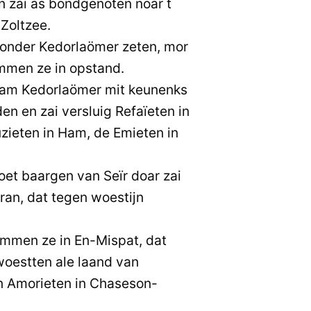
zai as bondgenoten noar t
 Zoltzee.
r onder Kedorlaömer zeten, mor
ammen ze in opstand.
kwam Kedorlaömer mit keunenks
den en zai versluig Refaïeten in
zieten in Ham, de Emieten in
oet baargen van Seïr doar zai
ran, dat tegen woestijn
men ze in En-Mispat, dat
woestten ale laand van
n Amorieten in Chaseson-