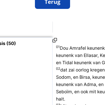
is (50)
01
Dou Amrafel keunenk 
keunenk van Ellasar, 
en Tidal keunenk van G
02
dat zai oorlog krege
Sodom, en Birsa, keune
keunenk van Adma, en
Seboïm, en ook mit keu
hait.
03