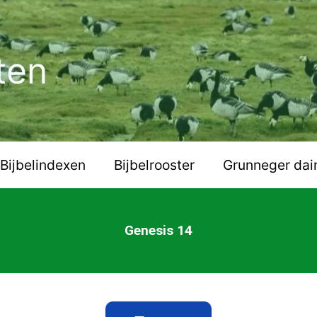
ten
Bijbelindexen
Bijbelrooster
Grunneger dai
Genesis 14