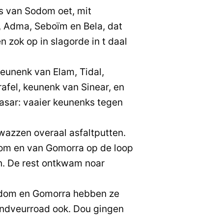
s van Sodom oet, mit
 Adma, Seboïm en Bela, dat
n zok op in slagorde in t daal
eunenk van Elam, Tidal,
fel, keunenk van Sinear, en
lasar: vaaier keunenks tegen
wazzen overaal asfaltputten.
om en van Gomorra op de loop
in. De rest ontkwam noar
odom en Gomorra hebben ze
ndveurroad ook. Dou gingen