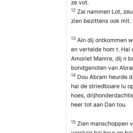
ze vot.
12
Zai nammen Lot, zeun
zien bezittens ook mit
13
Ain dij ontkommen w
en vertelde hom t. Ha
Amoriet Mamre, dij n b
bondgenoten van Abra
14
Dou Abram heurde dat
hai de striedboare lu o
hoes, drijhonderdachtie
heer tot aan Dan tou.
15
Zien manschoppen ve
versluig hai heur en hai