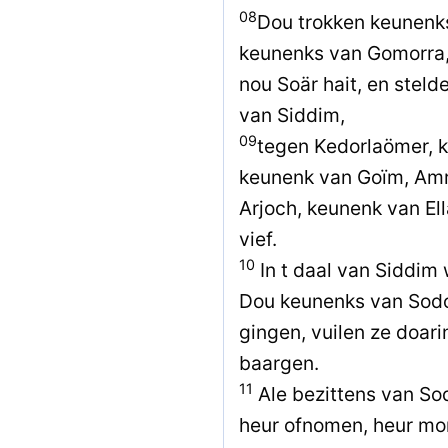
08
Dou trokken keunenk
keunenks van Gomorra,
nou Soär hait, en stelde
van Siddim,
09
tegen Kedorlaömer, k
keunenk van Goïm, Amra
Arjoch, keunenk van El
vief.
10
In t daal van Siddim 
Dou keunenks van Sod
gingen, vuilen ze doar
baargen.
11
Ale bezittens van S
heur ofnomen, heur mo