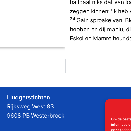
haildaal niks dat van jo
zeggen kinnen: 'Ik heb 
24
Gain sproake van! Bl
hebben en dij manlu, di
Eskol en Mamre heur da
Liudgerstichten
Rijksweg West 83
9608 PB Westerbroek
Om de beste
informatie o
deze techno