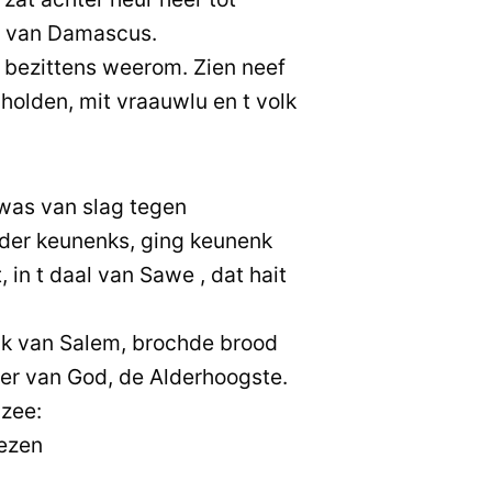
t van Damascus.
 bezittens weerom. Zien neef
holden, mit vraauwlu en t volk
as van slag tegen
nder keunenks, ging keunenk
in t daal van Sawe , dat hait
k van Salem, brochde brood
ter van God, de Alderhoogste.
zee:
ezen