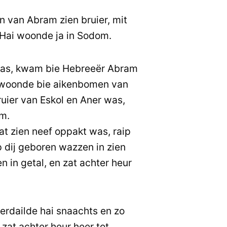
 van Abram zien bruier, mit
. Hai woonde ja in Sodom.
as, kwam bie Hebreeër Abram
i woonde bie aikenbomen van
ruier van Eskol en Aner was,
m.
 zien neef oppakt was, raip
p dij geboren wazzen in zien
n in getal, en zat achter heur
rdailde hai snaachts en zo
 zat achter heur heer tot