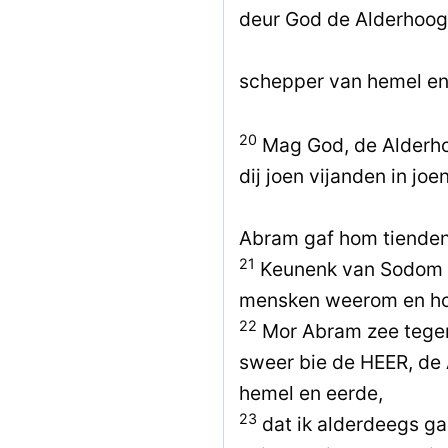
deur God de Alderhoog
schepper van hemel en
20
Mag God, de Alderho
dij joen vijanden in jo
Abram gaf hom tienden
21
Keunenk van Sodom z
mensken weerom en hol
22
Mor Abram zee tegen
sweer bie de HEER, de
hemel en eerde,
23
dat ik alderdeegs ga