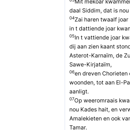
Mit mekoar kwammen 
daal Siddim, dat is nou
04
Zai haren twaalf joa
in t dattiende joar kw
05
In t vattiende joar 
dij aan zien kaant ston
Asterot-Karnaïm, de Zu
Sawe-Kirjataïm,
06
en dreven Chorieten 
woonden, tot aan El-Pa
aanligt.
07
Op weeromraais kwam
nou Kades hait, en ver
Amalekieten en ook va
Tamar.