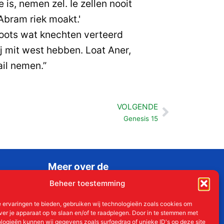
e is, nemen zel. Ie zellen nooit
Abram riek moakt.'
oots wat knechten verteerd
j mit west hebben. Loat Aner,
il nemen.”
VOLGENDE
Volgende
Genesis 15
Meer over de
Liudgerstichten
Beheer toestemming
Geschiedenis
 ervaringen te bieden, gebruiken wij technologieën zoals cookies om
Aanmelden als donateur
ver je apparaat op te slaan en/of te raadplegen. Door in te stemmen met
logieën kunnen wij gegevens zoals surfgedrag of unieke ID's op deze site