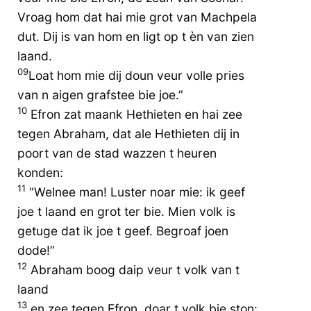
Vroag hom dat hai mie grot van Machpela
dut. Dij is van hom en ligt op t èn van zien
laand.
09
Loat hom mie dij doun veur volle pries
van n aigen grafstee bie joe.”
10
Efron zat maank Hethieten en hai zee
tegen Abraham, dat ale Hethieten dij in
poort van de stad wazzen t heuren
konden:
11
“Welnee man! Luster noar mie: ik geef
joe t laand en grot ter bie. Mien volk is
getuge dat ik joe t geef. Begroaf joen
dode!”
12
Abraham boog daip veur t volk van t
laand
13
en zee tegen Efron, doar t volk bie ston: