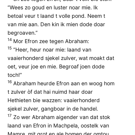
“Wees zo goud en luster noar mie. Ik
betoal veur t laand t volle pond. Neem t
van mie aan. Den kin ik mien dode doar
begroaven.”
14
Mor Efron zee tegen Abraham:
15
“Heer, heur noar mie: laand van
vaaierhonderd sjekel zulver, wat moakt dat
oet, veur joe en mie. Begroaf joen dode
toch!”
16
Abraham heurde Efron aan en woog hom
t zulver òf dat hai nuimd haar doar
Hethieten bie wazzen: vaaierhonderd
sjekel zulver, gangboar in de handel.
17
Zo wer Abraham aigender van dat stok
laand van Efron in Machpela, oostelk van
Mamre, mit grot en ale bomen der omtou.