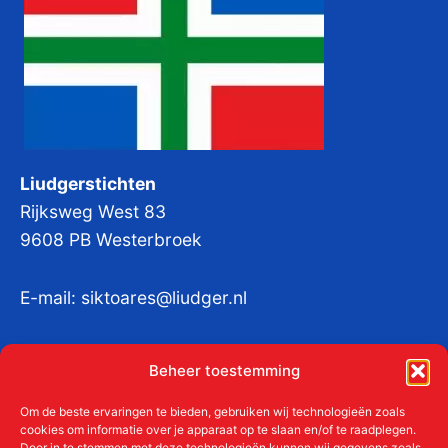
Liudgerstichten
Rijksweg West 83
9608 PB Westerbroek
E-mail:
siktoares@liudger.nl
IBAN NL 48 INGB 0003 184345 tnv
Beheer toestemming
Liudgerstichten
KvKnr:
41011712
Om de beste ervaringen te bieden, gebruiken wij technologieën zoals
cookies om informatie over je apparaat op te slaan en/of te raadplegen.
Door in te stemmen met deze technologieën kunnen wij gegevens zoals