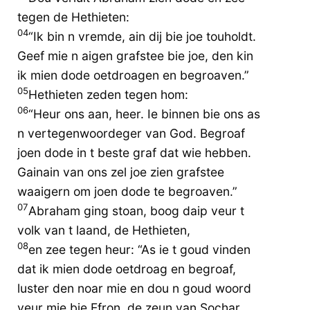
tegen de Hethieten:
04
“Ik bin n vremde, ain dij bie joe touholdt.
Geef mie n aigen grafstee bie joe, den kin
ik mien dode oetdroagen en begroaven.”
05
Hethieten zeden tegen hom:
06
“Heur ons aan, heer. Ie binnen bie ons as
n vertegenwoordeger van God. Begroaf
joen dode in t beste graf dat wie hebben.
Gainain van ons zel joe zien grafstee
waaigern om joen dode te begroaven.”
07
Abraham ging stoan, boog daip veur t
volk van t laand, de Hethieten,
08
en zee tegen heur: “As ie t goud vinden
dat ik mien dode oetdroag en begroaf,
luster den noar mie en dou n goud woord
veur mie bie Efron, de zeun van Sochar.