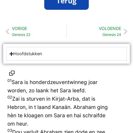
VORIGE
VOLGENDE
Vorige
Vo
Genesis 22
Genesis 24
Hoofdstukken
01
Sara is honderdzeuventwinneg joar
worden, zo laank het Sara leefd.
02
Zai is sturven in Kirjat-Arba, dat is
Hebron, in t laand Kanaän. Abraham ging
hèn te kloagen om Sara en hai schraifde
om heur.
03
Dou verluit Abraham zien dode en zee