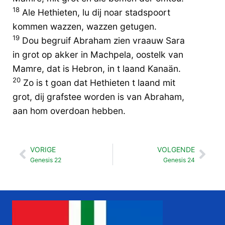
18
Ale Hethieten, lu dij noar stadspoort
kommen wazzen, wazzen getugen.
19
Dou begruif Abraham zien vraauw Sara
in grot op akker in Machpela, oostelk van
Mamre, dat is Hebron, in t laand Kanaän.
20
Zo is t goan dat Hethieten t laand mit
grot, dij grafstee worden is van Abraham,
aan hom overdoan hebben.
VORIGE
VOLGENDE
Vorige
Vol
Genesis 22
Genesis 24