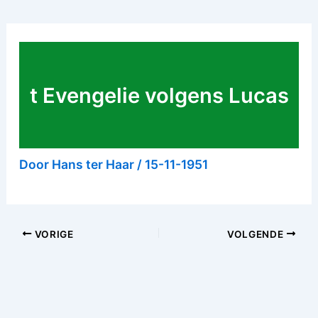
t Evengelie volgens Lucas
Door
Hans ter Haar
/
15-11-1951
VORIGE
VOLGENDE