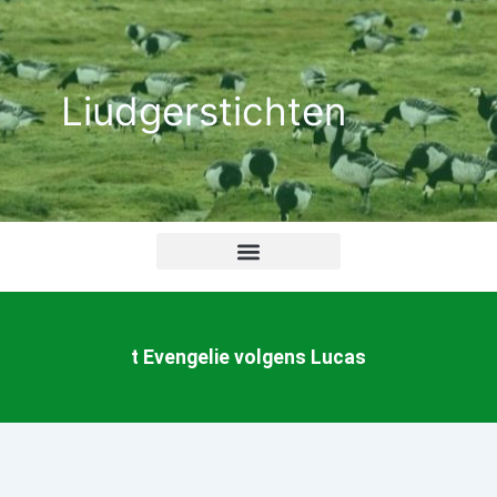
Ga
naar
de
Liudgerstichten
inhoud
t Evengelie volgens Lucas