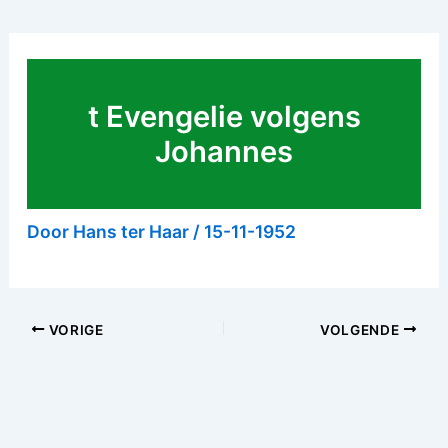
t Evengelie volgens
Johannes
Door
Hans ter Haar
/
15-11-1952
VORIGE
VOLGENDE