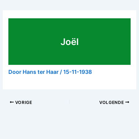
Joël
Door
Hans ter Haar
/
15-11-1938
VORIGE
VOLGENDE