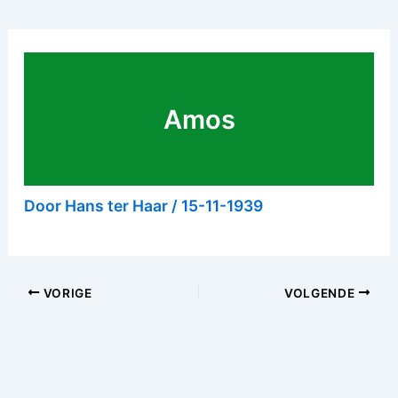
Amos
Door
Hans ter Haar
/
15-11-1939
VORIGE
VOLGENDE