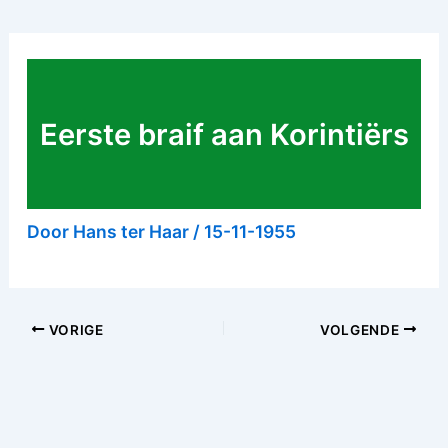
Eerste braif aan Korintiërs
Door
Hans ter Haar
/
15-11-1955
VORIGE
VOLGENDE