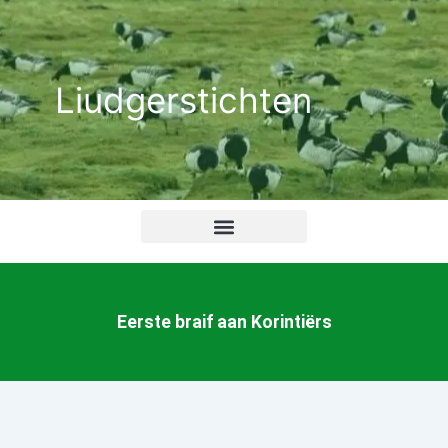
Ga
naar
de
Liudgerstichten
inhoud
Eerste braif aan Korintiërs