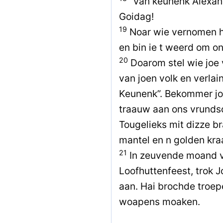
“Van keunenk Alexand
Goidag!
19
Noar wie vernomen h
en bin ie t weerd om o
20
Doarom stel wie joe
van joen volk en verlai
Keunenk”. Bekommer jo
traauw aan ons vrunds
Tougelieks mit dizze b
mantel en n golden kra
21
In zeuvende moand va
Loofhuttenfeest, trok J
aan. Hai brochde troepe
woapens moaken.