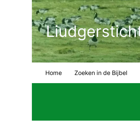
Ga
naar
de
Liudgerstich
inhoud
Home
Zoeken in de Bijbel