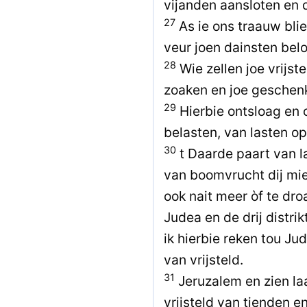
vijanden aansloten en 
27
As ie ons traauw blie
veur joen dainsten bel
28
Wie zellen joe vrijste
zoaken en joe geschen
29
Hierbie ontsloag en o
belasten, van lasten op
30
t Daarde paart van 
van boomvrucht dij mie
ook nait meer òf te dr
Judea en de drij distrik
ik hierbie reken tou Ju
van vrijsteld.
31
Jeruzalem en zien la
vrijsteld van tienden en