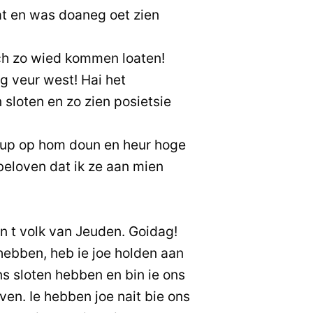
t en was doaneg oet zien
ch zo wied kommen loaten!
g veur west! Hai het
sloten en zo zien posietsie
oup op hom doun en heur hoge
eloven dat ik ze aan mien
 t volk van Jeuden. Goidag!
ebben, heb ie joe holden aan
ns sloten hebben en bin ie ons
en. Ie hebben joe nait bie ons