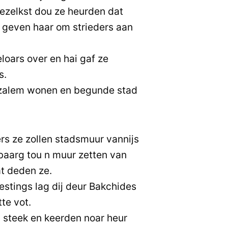
rezelkst dou ze heurden dat
geven haar om strieders aan
loars over en hai gaf ze
s.
uzalem wonen en begunde stad
rs ze zollen stadsmuur vannijs
baarg tou n muur zetten van
at deden ze.
estings lag dij deur Bakchides
te vot.
n steek en keerden noar heur