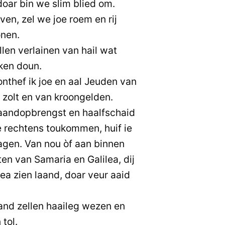
doar bin we slim blied om.
ven, zel we joe roem en rij
onen.
llen verlainen van hail wat
ken doun.
nthef ik joe en aal Jeuden van
 zolt en van kroongelden.
laandopbrengst en haalfschaid
 rechtens toukommen, huif ie
oagen. Van nou òf aan binnen
ten van Samaria en Galilea, dij
dea zien laand, doar veur aaid
and zellen haaileg wezen en
 tol.