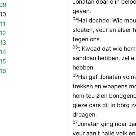
Jonatan doar e in bel
 09
geven.
10
04
Hai dochde: Wie mou
11
sloeten, veur en aleer 
12
tegen ons.
13
05
t Kwoad dat wie hom, 
14
aandoan hebben, zel e 
15
hebben.
16
06
Hai gaf Jonatan volm
trekken en woapens mo
hom tou zien bondgeno
giezeloars dij in börg 
droagen.
07
Jonatan ging noar Je
veur aan t haile volk en