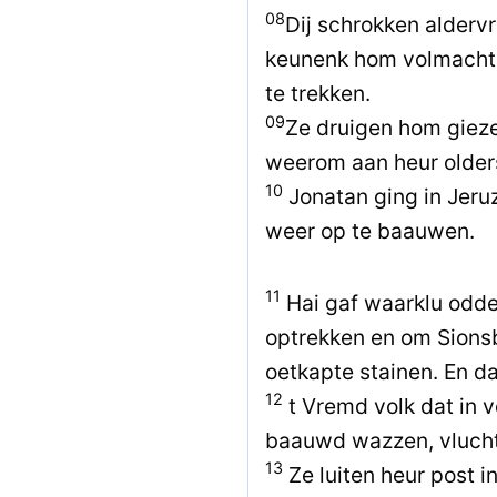
08
Dij schrokken alderv
keunenk hom volmacht 
te trekken.
09
Ze druigen hom gieze
weerom aan heur older
10
Jonatan ging in Jer
weer op te baauwen.
11
Hai gaf waarklu odde
optrekken en om Sions
oetkapte stainen. En d
12
t Vremd volk dat in v
baauwd wazzen, vlucht
13
Ze luiten heur post i