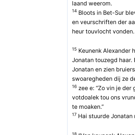
laand weerom.
14
Bloots in Bet-Sur ble
en veurschriften der a
heur touvlocht vonden.
15
Keunenk Alexander h
Jonatan touzegd haar.
Jonatan en zien bruier
swoaregheden dij ze d
16
zee e: “Zo vin je der
votdoalek tou ons vru
te moaken.”
17
Hai stuurde Jonatan n 
18