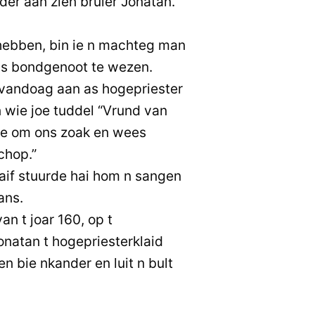
er aan zien bruier Jonatan.
ebben, bin ie n machteg man
ns bondgenoot te wezen.
 vandoag aan as hogepriester
n wie joe tuddel “Vrund van
e om ons zoak en wees
chop.”
raif stuurde hai hom n sangen
ans.
n t joar 160, op t
onatan t hogepriesterklaid
n bie nkander en luit n bult