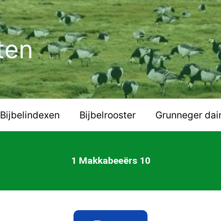
ten
Bijbelindexen
Bijbelrooster
Grunneger dai
1 Makkabeeërs 10