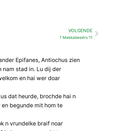
VOLGENDE
Volgende
1 Makkabeeërs 11
exander Epifanes, Antiochus zien
 nam stad in. Lu dij der
elkom en hai wer doar
us dat heurde, brochde hai n
r en begunde mit hom te
k n vrundelke braif noar