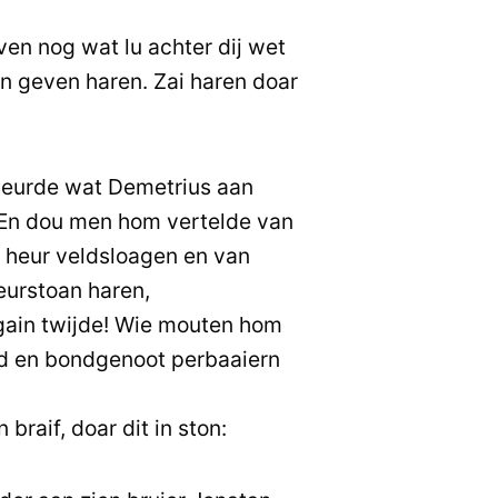
ven nog wat lu achter dij wet
an geven haren. Zai haren doar
eurde wat Demetrius aan
 En dou men hom vertelde van
s heur veldsloagen en van
eurstoan haren,
 gain twijde! Wie mouten hom
nd en bondgenoot perbaaiern
braif, doar dit in ston: