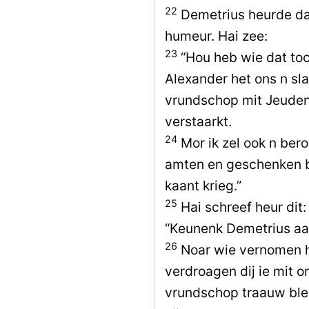
22
Demetrius heurde da
humeur. Hai zee:
23
“Hou heb wie dat to
Alexander het ons n sla
vrundschop mit Jeuden 
verstaarkt.
24
Mor ik zel ook n ber
amten en geschenken b
kaant krieg.”
25
Hai schreef heur dit:
“Keunenk Demetrius aan
26
Noar wie vernomen h
verdroagen dij ie mit o
vrundschop traauw blev