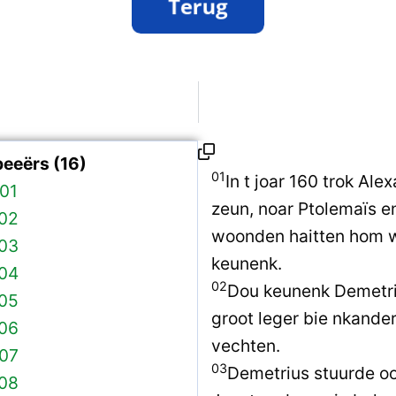
eeërs (16)
01
In t joar 160 trok Al
01
zeun, noar Ptolemaïs en
 02
woonden haitten hom w
 03
keunenk.
 04
02
Dou keunenk Demetri
 05
groot leger bie nkande
 06
vechten.
 07
03
Demetrius stuurde oo
 08